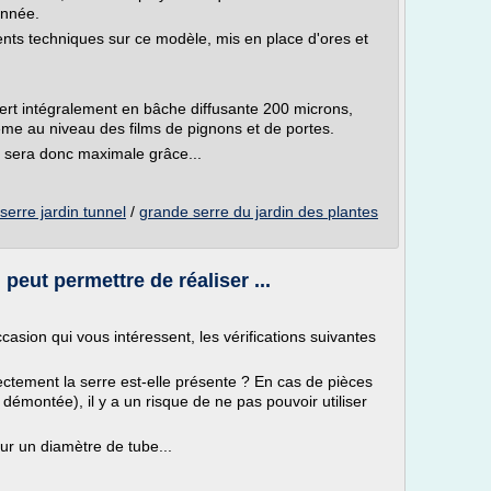
année.
nts techniques sur ce modèle, mis en place d'ores et
ert intégralement en bâche diffusante 200 microns,
me au niveau des films de pignons et de portes.
s sera donc maximale grâce...
serre jardin tunnel
/
grande serre du jardin des plantes
peut permettre de réaliser ...
casion qui vous intéressent, les vérifications suivantes
ectement la serre est-elle présente ? En cas de pièces
émontée), il y a un risque de ne pas pouvoir utiliser
our un diamètre de tube...