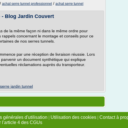
/
/
achat serre tunnel professionnel
achat serre tunnel
 - Blog Jardin Couvert
pas de la même façon ni dans le même ordre pour
es rappels concernant le montage et conseils pour ce
ertaines de nos serres tunnels.
ommence par une réception de livraison réussie. Lors
parvenir un document synthétique qui explique
éventuelles réclamations auprès du transporteur.
serre jardin tunnel
 générales d'utilisation
|
Utilisation des cookies
|
Contact à pro
r l'article 4 des CGUs