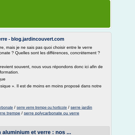
erre - blog.jardincouvert.com
re, mais je ne sais pas quoi choisir entre le verre
rbonate ? Quelles sont les différences, concrètement ?
revient souvent, nous vous répondons donc ici afin de
nformation.
que
assique ». Il est de moins en moins proposé dans notre
/
/
serre jardin
arbonate
serre verre trempe ou horticole
erre trempe
/
serre polycarbonate ou verre
 aluminium et verre : nos ...