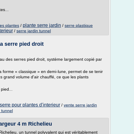
es...
plante serre jardin
es plantes
/
/
serre plastique
terieur
/
serre jardin tunnel
a serre pied droit
eau des serres pied droit, système largement copié par
a forme « classique » en demi-lune, permet de se tenir
us grand volume d'air chauffé, ce que les plants
pied...
serre pour plantes d'interieur
/
vente serre jardin
n tunnel
largeur 4 m Richelieu
Richelieu, un tunnel polyvalent qui est véritablement