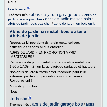
Nous...
Lire la suite
abris de jardin garage bois
Thèmes liés :
/
abris de
abris de jardin maison bois
jardin garage pas cher
/
/
abris de jardin bois pas cher
/
abris de jardin en bois en kit
Abris de jardin en métal, bois ou toile -
Abris de jardin ...
Retrouvez ici nos abris de jardin métal solides,
esthétiques et sans aucun entretien !
ABRIS DE JARDIN EN PROMOTION A PRIX
IMBATTABLES !
Petits abris de jardin métal ou grands abris métal : de
1,50 à 17,39 m2 : un large choix de surfaces et hauteurs.
Nos abris de jardin Yardmaster reconnus pour leur
extrême qualité sont produits dans notre usine au
Royaume-uni !
Abris de jardin bois
Nous...
Lire la suite
abris de jardin garage bois
abris
Thèmes liés :
/