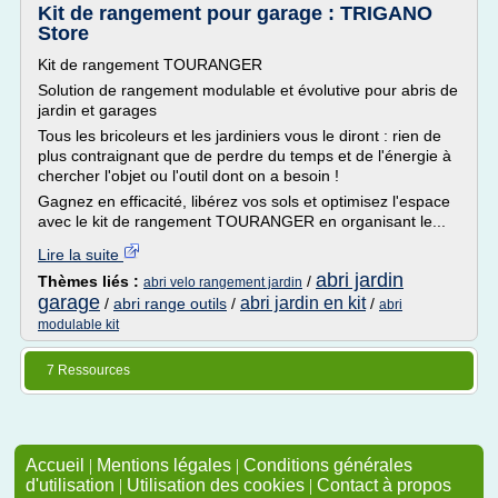
Kit de rangement pour garage : TRIGANO
Store
Kit de rangement TOURANGER
Solution de rangement modulable et évolutive pour abris de
jardin et garages
Tous les bricoleurs et les jardiniers vous le diront : rien de
plus contraignant que de perdre du temps et de l'énergie à
chercher l'objet ou l'outil dont on a besoin !
Gagnez en efficacité, libérez vos sols et optimisez l'espace
avec le kit de rangement TOURANGER en organisant le...
Lire la suite
abri jardin
Thèmes liés :
/
abri velo rangement jardin
garage
abri jardin en kit
/
abri range outils
/
/
abri
modulable kit
7 Ressources
Accueil
|
Mentions légales
|
Conditions générales
d'utilisation
|
Utilisation des cookies
|
Contact à propos