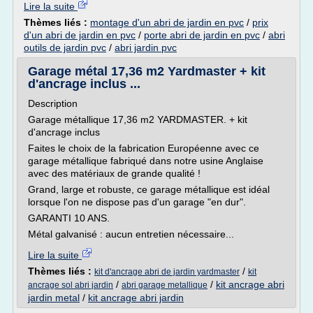
Lire la suite
Thèmes liés :
montage d'un abri de jardin en pvc
/
prix
d'un abri de jardin en pvc
/
porte abri de jardin en pvc
/
abri
outils de jardin pvc
/
abri jardin pvc
Garage métal 17,36 m2 Yardmaster + kit
d'ancrage inclus ...
Description
Garage métallique 17,36 m2 YARDMASTER. + kit
d'ancrage inclus
Faites le choix de la fabrication Européenne avec ce
garage métallique fabriqué dans notre usine Anglaise
avec des matériaux de grande qualité !
Grand, large et robuste, ce garage métallique est idéal
lorsque l'on ne dispose pas d'un garage "en dur".
GARANTI 10 ANS.
Métal galvanisé : aucun entretien nécessaire...
Lire la suite
Thèmes liés :
/
kit d'ancrage abri de jardin yardmaster
kit
/
/
kit ancrage abri
ancrage sol abri jardin
abri garage metallique
jardin metal
/
kit ancrage abri jardin