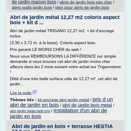
de jardin maison bois
/
abris de jardin bois pas cher
/
abris outils jardin bois
/
plan pour abris de jardin bois
Abri de jardin métal 12,27 m2 coloris aspect
bois + kit d ...
Abri de jardin métal TRIGANO 12,27 m2. + kit d'ancrage
inclus
(3,30 x 3,72 m. à la base). Coloris aspect bois.
Prix garanti LE MOINS CHER du web !
Nous vous REMBOURSONS LA DIFFÉRENCE sur simple
demande si vous trouvez cet abri de jardin moins cher
ailleurs dans les 2 mois suivant votre achat sur Triganostore
!
Dôté d'une très belle surface utile de 12,27 m², cet abri de
jardin...
Lire la suite
prix d un
Thèmes liés :
kit ancrage abri jardin metal
/
abri de jardin en bois
abri de jardin bois metal
/
/
installation d'un abri de
/
abri jardin metal petit prix
jardin en bois
Abri de jardin en bois + terrasse HESTIA