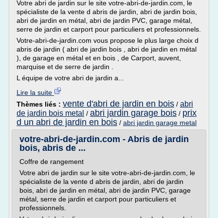
Votre abri de jardin sur le site votre-abri-de-jardin.com, le
spécialiste de la vente d abris de jardin, abri de jardin bois,
abri de jardin en métal, abri de jardin PVC, garage métal,
serre de jardin et carport pour particuliers et professionnels.
Votre-abri-de-jardin.com vous propose le plus large choix d
abris de jardin ( abri de jardin bois , abri de jardin en métal
), de garage en métal et en bois , de Carport, auvent,
marquise et de serre de jardin .
L équipe de votre abri de jardin a...
Lire la suite
vente d'abri de jardin en bois
abri
Thèmes liés :
/
abri jardin garage bois
prix
de jardin bois metal
/
/
d un abri de jardin en bois
/
abri jardin garage metal
votre-abri-de-jardin.com - Abris de jardin
bois, abris de ...
Coffre de rangement
Votre abri de jardin sur le site votre-abri-de-jardin.com, le
spécialiste de la vente d abris de jardin, abri de jardin
bois, abri de jardin en métal, abri de jardin PVC, garage
métal, serre de jardin et carport pour particuliers et
professionnels.