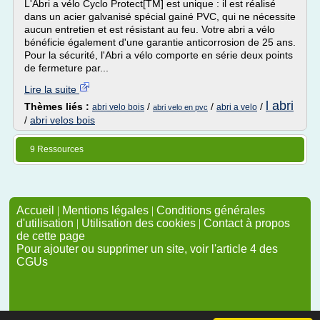
L'Abri a vélo Cyclo Protect[TM] est unique : il est réalisé
dans un acier galvanisé spécial gainé PVC, qui ne nécessite
aucun entretien et est résistant au feu. Votre abri a vélo
bénéficie également d'une garantie anticorrosion de 25 ans.
Pour la sécurité, l'Abri a vélo comporte en série deux points
de fermeture par...
Lire la suite
l abri
Thèmes liés :
/
/
/
abri velo bois
abri a velo
abri velo en pvc
/
abri velos bois
9 Ressources
Accueil
|
Mentions légales
|
Conditions générales
d'utilisation
|
Utilisation des cookies
|
Contact à propos
de cette page
Pour ajouter ou supprimer un site, voir l'article 4 des
CGUs