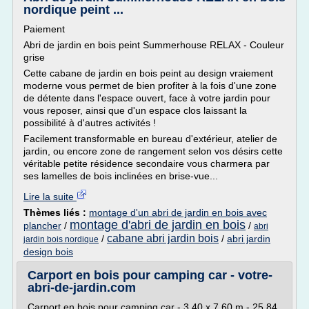
nordique peint ...
Paiement
Abri de jardin en bois peint Summerhouse RELAX - Couleur
grise
Cette cabane de jardin en bois peint au design vraiement
moderne vous permet de bien profiter à la fois d'une zone
de détente dans l'espace ouvert, face à votre jardin pour
vous reposer, ainsi que d'un espace clos laissant la
possibilité à d'autres activités !
Facilement transformable en bureau d'extérieur, atelier de
jardin, ou encore zone de rangement selon vos désirs cette
véritable petite résidence secondaire vous charmera par
ses lamelles de bois inclinées en brise-vue...
Lire la suite
Thèmes liés :
montage d'un abri de jardin en bois avec
montage d'abri de jardin en bois
plancher
/
/
abri
cabane abri jardin bois
/
/
abri jardin
jardin bois nordique
design bois
Carport en bois pour camping car - votre-
abri-de-jardin.com
Carport en bois pour camping car - 3.40 x 7.60 m - 25.84