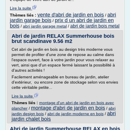
Lire la suite
vente d'abri de jardin en bois
abri
Thèmes liés :
/
jardin garage bois
prix d un abri de jardin en
/
bois
abri de jardin bois metal
/
abri jardin garage metal
/
Abri de jardin RELAX Summerhouse bois
brut scandinave 9.56 m2
Cet abri de jardin en bois au design très moderne vous
permet de profiter d'une zone de repose au calme dans
l'espace ouvert, face à votre jardin pour vous relaxer au
vert, ainsi que d'un espace fermé laissant la possibilité à
d'autres activités !
Facilement aménageable en bureau de jardin, atelier
d'extérieur, ou encore zone de stockage selon vos envies
cette véritable petite...
Lire la suite
Thèmes liés :
montage d'un abri de jardin en bois avec
montage d'abri de jardin en bois
plancher
/
/
abri
abri
jardin design bois
/
abri de jardin moderne en bois
/
jardin chalet bois
Abri de jardin Summerhouse RELAX en bois