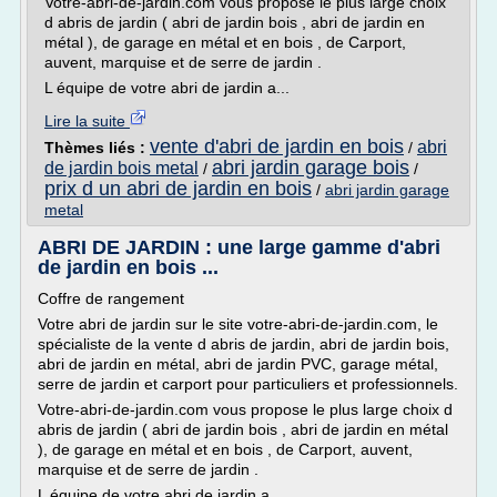
Votre-abri-de-jardin.com vous propose le plus large choix
d abris de jardin ( abri de jardin bois , abri de jardin en
métal ), de garage en métal et en bois , de Carport,
auvent, marquise et de serre de jardin .
L équipe de votre abri de jardin a...
Lire la suite
vente d'abri de jardin en bois
abri
Thèmes liés :
/
abri jardin garage bois
de jardin bois metal
/
/
prix d un abri de jardin en bois
/
abri jardin garage
metal
ABRI DE JARDIN : une large gamme d'abri
de jardin en bois ...
Coffre de rangement
Votre abri de jardin sur le site votre-abri-de-jardin.com, le
spécialiste de la vente d abris de jardin, abri de jardin bois,
abri de jardin en métal, abri de jardin PVC, garage métal,
serre de jardin et carport pour particuliers et professionnels.
Votre-abri-de-jardin.com vous propose le plus large choix d
abris de jardin ( abri de jardin bois , abri de jardin en métal
), de garage en métal et en bois , de Carport, auvent,
marquise et de serre de jardin .
L équipe de votre abri de jardin a...