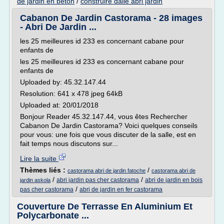
de jardin en beton
/
construire dalle abri jardin
Cabanon De Jardin Castorama - 28 images
- Abri De Jardin ...
les 25 meilleures id 233 es concernant cabane pour
enfants de
les 25 meilleures id 233 es concernant cabane pour
enfants de
Uploaded by: 45.32.147.44
Resolution: 641 x 478 jpeg 64kB
Uploaded at: 20/01/2018
Bonjour Reader 45.32.147.44, vous êtes Rechercher
Cabanon De Jardin Castorama? Voici quelques conseils
pour vous: une fois que vous discuter de la salle, est en
fait temps nous discutons sur...
Lire la suite
Thèmes liés :
/
castorama abri de jardin fatoche
castorama abri de
/
/
abri jardin pas cher castorama
abri de jardin en bois
jardin askola
/
pas cher castorama
abri de jardin en fer castorama
Couverture De Terrasse En Aluminium Et
Polycarbonate ...