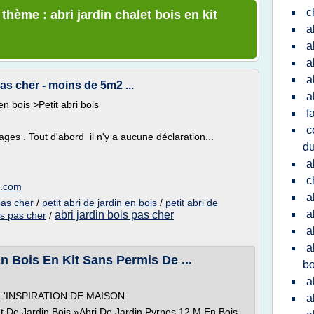
c
thème : abri jardin chalet bois en kit
a
a
a
a
pas cher - moins de 5m2 ...
a
en bois >Petit abri bois
f
c
tages . Tout d'abord il n'y a aucune déclaration...
du
a
c
s.com
a
 pas cher
/
petit abri de jardin en bois
/
petit abri de
a
abri jardin bois pas cher
is pas cher
/
a
a
n Bois En Kit Sans Permis De ...
bo
a
'INSPIRATION DE MAISON
a
t De Jardin Bois »Abri De Jardin Pyrnes 12 M En Bois