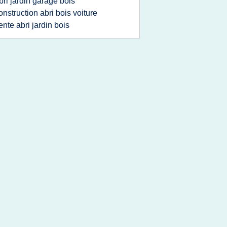
bri jardin garage bois
onstruction abri bois voiture
ente abri jardin bois