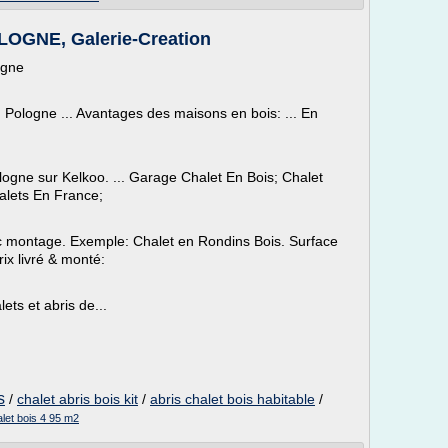
OGNE, Galerie-Creation
ogne
 Pologne ... Avantages des maisons en bois: ... En
ologne sur Kelkoo. ... Garage Chalet En Bois; Chalet
alets En France;
vec montage. Exemple: Chalet en Rondins Bois. Surface
Prix livré & monté:
ets et abris de...
s
/
chalet abris bois kit
/
abris chalet bois habitable
/
halet bois 4 95 m2