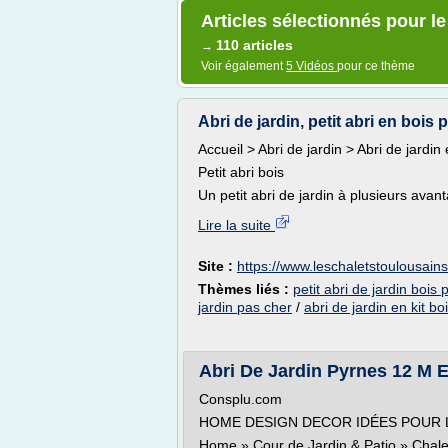
Articles sélectionnés pour le 
110 articles
→
Voir également
5 Vidéos
pour ce thème
Abri de jardin, petit abri en bois 
Accueil > Abri de jardin > Abri de jardin 
Petit abri bois
Un petit abri de jardin à plusieurs avan
Lire la suite
Site :
https://www.leschaletstoulousain
Thèmes liés :
petit abri de jardin bois
jardin pas cher
/
abri de jardin en kit bo
Abri De Jardin Pyrnes 12 M E
Consplu.com
HOME DESIGN DECOR IDÉES POUR L
Home » Cour de Jardin & Patio » Chale