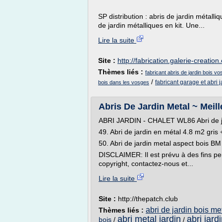
SP distribution : abris de jardin métall
de jardin métalliques en kit. Une...
Lire la suite
Site :
http://fabrication.galerie-creatio
Thèmes liés :
fabricant abris de jardin bois v
/
fabricant garage et abri j
bois dans les vosges
Abris De Jardin Metal ~ Meill
ABRI JARDIN - CHALET WL86 Abri de jar
49. Abri de jardin en métal 4.8 m2 gris 
50. Abri de jardin metal aspect bois BM
DISCLAIMER: Il est prévu à des fins p
copyright, contactez-nous et...
Lire la suite
Site :
http://thepatch.club
abri de jardin bois me
Thèmes liés :
abri metal jardin
abri jard
bois
/
/