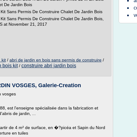
a
et De Jardin Bois
c
 Kit Sans Permis De Construire Chalet De Jardin Bois
v
Kit Sans Permis De Construire Chalet De Jardin Bois,
'S at November 21, 2017
 kit
/
abri de jardin en bois sans permis de construire
/
n bois kit
construire abri jardin bois
/
IN VOSGES, Galerie-Creation
in vosges
8, est l'enseigne spécialisée dans la fabrication et
'abris de jardin, ...
artir de 4 m² de surface, en �?picéa et Sapin du Nord
rture en tuiles