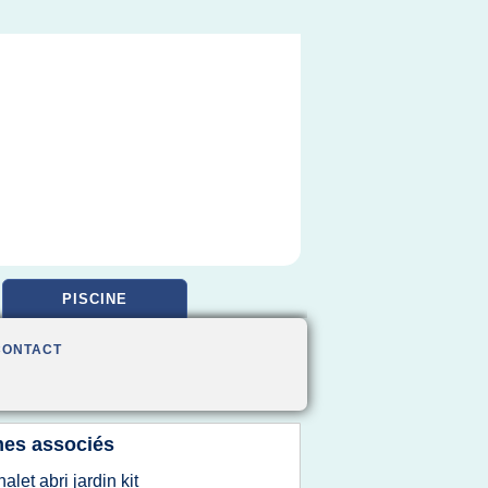
PISCINE
CONTACT
es associés
halet abri jardin kit