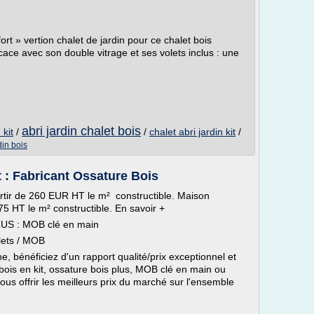
» vertion chalet de jardin pour ce chalet bois
cace avec son double vitrage et ses volets inclus : une
abri jardin chalet bois
 kit
/
/
chalet abri jardin kit
/
din bois
t : Fabricant Ossature Bois
rtir de 260 EUR HT le m² constructible. Maison
75 HT le m² constructible. En savoir +
PLUS : MOB clé en main
lets / MOB
ne, bénéficiez d'un rapport qualité/prix exceptionnel et
bois en kit, ossature bois plus, MOB clé en main ou
us offrir les meilleurs prix du marché sur l'ensemble