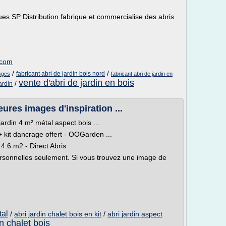
iques SP Distribution fabrique et commercialise des abris
n.com
/
/
fabricant abri de jardin bois nord
osges
fabricant abri de jardin en
vente d'abri de jardin en bois
/
ardin
eures images d'inspiration ...
din 4 m² métal aspect bois ...
+ kit dancrage offert - OOGarden ...
 4.6 m2 - Direct Abris
ersonnelles seulement. Si vous trouvez une image de
tal
/
abri jardin chalet bois en kit
/
abri jardin aspect
in chalet bois