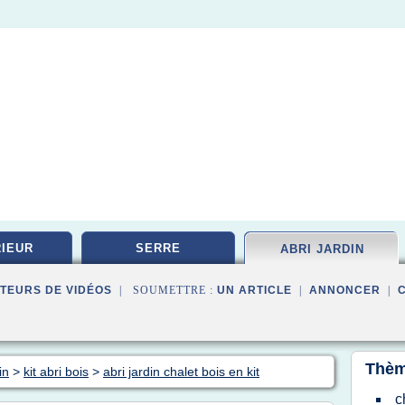
IEUR
SERRE
ABRI JARDIN
TEURS DE VIDÉOS
| SOUMETTRE :
UN ARTICLE
|
ANNONCER
|
Thèm
in
>
kit abri bois
>
abri jardin chalet bois en kit
c