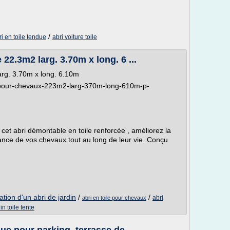
/
ri en toile tendue
abri voiture toile
 22.3m2 larg. 3.70m x long. 6 ...
arg. 3.70m x long. 6.10m
ile-pour-chevaux-223m2-larg-370m-long-610m-p-
 cet abri démontable en toile renforcée , améliorez la
mance de vos chevaux tout au long de leur vie. Conçu
lation d'un abri de jardin
/
/
abri
abri en toile pour chevaux
in toile tente