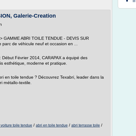
i
N, Galerie-Creation
n
, ... > GAMME ABRI TOILE TENDUE - DEVIS SUR
 parc de véhicule neuf et occasion en ...
er : Début Février 2014, CARAPAX a équipé des
fois esthétique, moderne et pratique.
bri en toile tendue ? Découvrez Texabri, leader dans la
i métallo-textile.
/
/
/
 voiture toile tendue
abri en toile tendue
abri terrasse toile