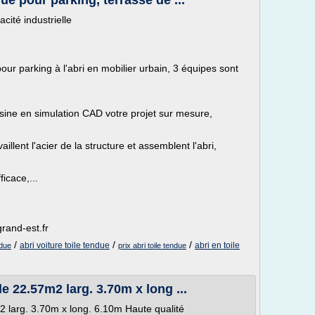
ue pour parking, terrasse de ...
acité industrielle
pour parking à l'abri en mobilier urbain, 3 équipes sont
essine en simulation CAD votre projet sur mesure,
aillent l'acier de la structure et assemblent l'abri,
icace,...
grand-est.fr
/
/
/
abri voiture toile tendue
abri en toile
ndue
prix abri toile tendue
 22.57m2 larg. 3.70m x long ...
 larg. 3.70m x long. 6.10m Haute qualité