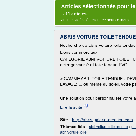
Articles sélectionnés pour le
11 articles
→
Aucune vidéo sélectionnée pour ce thème
ABRIS VOITURE TOILE TENDUE O
Recherche de abris voiture toile tendu
Liens commerciaux
CATEGORIE ABRI VOITURE TOILE : Une 
acier galvanisé et toile tendue PVC, ...
> GAMME ABRI TOILE TENDUE - DEV
LAVAGE: ... ou même du soleil, votre pa
Une solution pour personnaliser votre ab
Lire la suite
Site :
http://abris.galerie-creation.com
Thèmes liés :
/
abri voiture toile tendue
pri
abri voiture toile