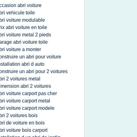
ccasion abri voiture
bri vehicule toile
bri voiture modulable
rix abri voiture en toile
bri voiture metal 2 pieds
arage abri voiture toile
bri voiture a monter
onstruire un abri pour voiture
nstallation abri d auto
onstruire un abri pour 2 voitures
bri 2 voitures metal
imension abri 2 voitures
bri voiture carport pas cher
bri voiture carport metal
bri voiture carport modele
bri 2 voitures bois
bri de voiture en bois
bri voiture bois carport