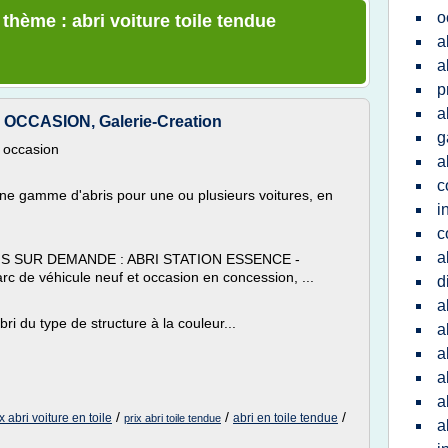
o
 thème : abri voiture toile tendue
a
a
p
a
CCASION, Galerie-Creation
g
e occasion
a
c
gamme d'abris pour une ou plusieurs voitures, en
i
c
a
IS SUR DEMANDE : ABRI STATION ESSENCE -
rc de véhicule neuf et occasion en concession, ...
d
a
ri du type de structure à la couleur...
a
a
a
a
/
/
/
x abri voiture en toile
abri en toile tendue
prix abri toile tendue
a