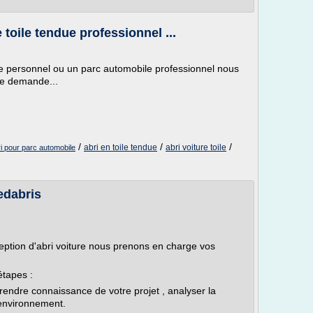
 toile tendue professionnel ...
le personnel ou un parc automobile professionnel nous
e demande...
/
/
/
abri en toile tendue
abri voiture toile
i pour parc automobile
eedabris
eption d'abri voiture nous prenons en charge vos
étapes :
endre connaissance de votre projet , analyser la
l'environnement.