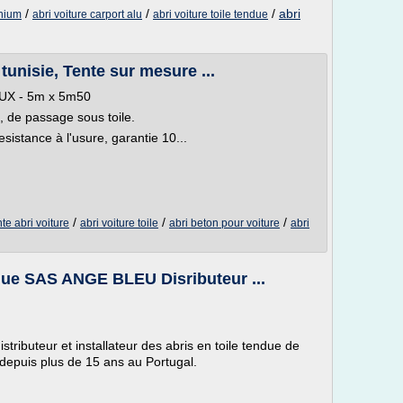
/
/
/
abri
inium
abri voiture carport alu
abri voiture toile tendue
tunisie, Tente sur mesure ...
UX - 5m x 5m50
 de passage sous toile.
sistance à l'usure, garantie 10...
/
/
/
nte abri voiture
abri voiture toile
abri beton pour voiture
abri
ndue SAS ANGE BLEU Disributeur ...
distributeur et installateur des abris en toile tendue de
 depuis plus de 15 ans au Portugal.