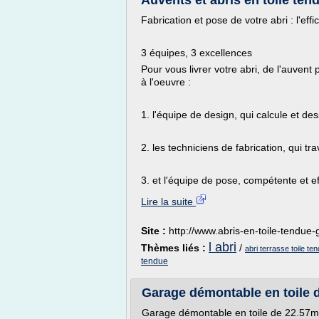
Auvents et abris en toile tend
Fabrication et pose de votre abri : l'effic
3 équipes, 3 excellences
Pour vous livrer votre abri, de l'auvent 
à l'oeuvre :
1. l'équipe de design, qui calcule et d
2. les techniciens de fabrication, qui trav
3. et l'équipe de pose, compétente et eff
Lire la suite
Site :
http://www.abris-en-toile-tendue-
l abri
Thèmes liés :
/
abri terrasse toile te
tendue
Garage démontable en toile de
Garage démontable en toile de 22.57m2