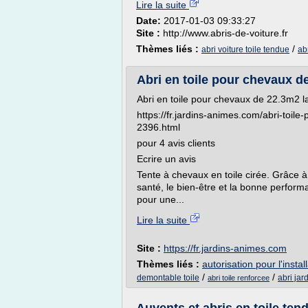
Lire la suite
Date:
2017-01-03 09:33:27
Site :
http://www.abris-de-voiture.fr
Thèmes liés :
/
abri voiture toile tendue
ab
Abri en toile pour chevaux de
Abri en toile pour chevaux de 22.3m2 l
https://fr.jardins-animes.com/abri-to
2396.html
pour 4 avis clients
Ecrire un avis
Tente à chevaux en toile cirée. Grâce à
santé, le bien-être et la bonne perfor
pour une...
Lire la suite
Site :
https://fr.jardins-animes.com
Thèmes liés :
autorisation pour l'instal
/
/
demontable toile
abri jard
abri toile renforcee