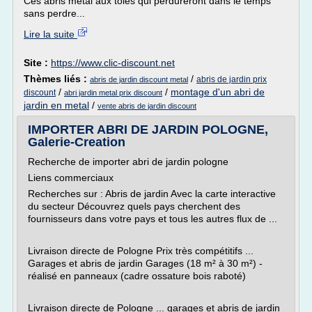
Ces abris métal aux tôles qui perdureront dans le temps
sans perdre...
Lire la suite
Site :
https://www.clic-discount.net
Thèmes liés :
/
abris de jardin prix
abris de jardin discount metal
/
/
montage d'un abri de
discount
abri jardin metal prix discount
jardin en metal
/
vente abris de jardin discount
IMPORTER ABRI DE JARDIN POLOGNE,
Galerie-Creation
Recherche de importer abri de jardin pologne
Liens commerciaux
Recherches sur : Abris de jardin Avec la carte interactive
du secteur Découvrez quels pays cherchent des
fournisseurs dans votre pays et tous les autres flux de ...
Livraison directe de Pologne Prix très compétitifs ...
Garages et abris de jardin Garages (18 m² à 30 m²) -
réalisé en panneaux (cadre ossature bois raboté)
Livraison directe de Pologne ... garages et abris de jardin