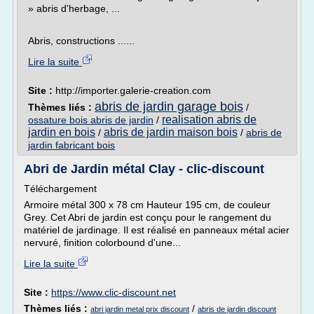
» abris d'herbage, ...
Abris, constructions ......
Lire la suite
Site :
http://importer.galerie-creation.com
abris de jardin garage bois
Thèmes liés :
/
realisation abris de
ossature bois abris de jardin
/
jardin en bois
abris de jardin maison bois
/
/
abris de
jardin fabricant bois
Abri de Jardin métal Clay - clic-discount
Téléchargement
Armoire métal 300 x 78 cm Hauteur 195 cm, de couleur
Grey. Cet Abri de jardin est conçu pour le rangement du
matériel de jardinage. Il est réalisé en panneaux métal acier
nervuré, finition colorbound d'une...
Lire la suite
Site :
https://www.clic-discount.net
Thèmes liés :
/
abri jardin metal prix discount
abris de jardin discount