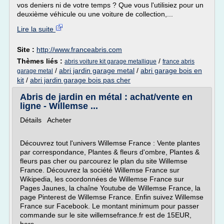
vos deniers ni de votre temps ? Que vous l'utilisiez pour un
deuxième véhicule ou une voiture de collection,...
Lire la suite
Site :
http://www.franceabris.com
Thèmes liés :
/
abris voiture kit garage metallique
france abris
/
abri jardin garage metal
/
abri garage bois en
garage metal
kit
/
abri jardin garage bois pas cher
Abris de jardin en métal : achat/vente en
ligne - Willemse ...
Détails Acheter
Découvrez tout l'univers Willemse France : Vente plantes
par correspondance, Plantes & fleurs d'ombre, Plantes &
fleurs pas cher ou parcourez le plan du site Willemse
France. Découvrez la société Willemse France sur
Wikipedia, les coordonnées de Willemse France sur
Pages Jaunes, la chaîne Youtube de Willemse France, la
page Pinterest de Willemse France. Enfin suivez Willemse
France sur Facebook. Le montant minimum pour passer
commande sur le site willemsefrance.fr est de 15EUR,