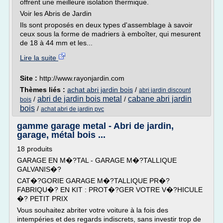
offrent une meilleure isolation thermique.
Voir les Abris de Jardin
Ils sont proposés en deux types d'assemblage à savoir
ceux sous la forme de madriers à emboîter, qui mesurent
de 18 à 44 mm et les...
Lire la suite
Site :
http://www.rayonjardin.com
Thèmes liés :
achat abri jardin bois
/
abri jardin discount
abri de jardin bois metal
cabane abri jardin
/
/
bois
bois
/
achat abri de jardin pvc
gamme garage metal - Abri de jardin,
garage, métal bois ...
18 produits
GARAGE EN M�?TAL - GARAGE M�?TALLIQUE
GALVANIS�?
CAT�?GORIE GARAGE M�?TALLIQUE PR�?
FABRIQU�? EN KIT : PROT�?GER VOTRE V�?HICULE
�? PETIT PRIX
Vous souhaitez abriter votre voiture à la fois des
intempéries et des regards indiscrets, sans investir trop de