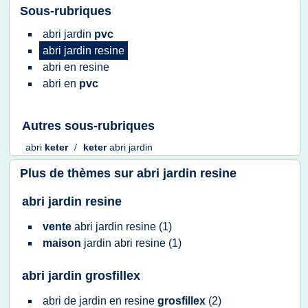
Sous-rubriques
abri jardin
pvc
abri jardin resine
abri
en
resine
abri
en
pvc
Autres sous-rubriques
abri
keter
/
keter
abri jardin
Plus de thèmes sur
abri jardin resine
abri jardin resine
vente
abri jardin resine
(1)
maison
jardin abri resine
(1)
abri jardin grosfillex
abri
de
jardin
en
resine
grosfillex
(2)