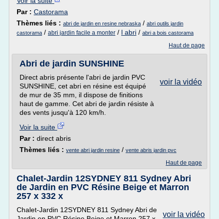
Voir la suite
Par :
Castorama
Thèmes liés :
/
abri de jardin en resine nebraska
abri outils jardin
/
/
l abri
/
abri jardin facile a monter
castorama
abri a bois castorama
Haut de page
Abri de jardin SUNSHINE
Direct abris présente l'abri de jardin PVC
voir la vidéo
SUNSHINE, cet abri en résine est équipé
de mur de 35 mm, il dispose de finitions
haut de gamme. Cet abri de jardin résiste à
des vents jusqu'à 120 km/h.
Voir la suite
Par :
direct abris
Thèmes liés :
/
vente abri jardin resine
vente abris jardin pvc
Haut de page
Chalet-Jardin 12SYDNEY 811 Sydney Abri
de Jardin en PVC Résine Beige et Marron
257 x 332 x
Chalet-Jardin 12SYDNEY 811 Sydney Abri de
voir la vidéo
Jardin en PVC Résine Beige et Marron 257 x