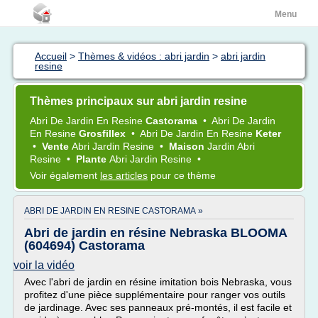
Menu
Accueil
>
Thèmes & vidéos : abri jardin
>
abri jardin
resine
Thèmes principaux sur abri jardin resine
Abri
De
Jardin
En
Resine
Castorama
•
Abri
De
Jardin
En
Resine
Grosfillex
•
Abri
De
Jardin
En
Resine
Keter
•
Vente
Abri Jardin Resine
•
Maison
Jardin Abri
Resine
•
Plante
Abri Jardin Resine
•
Voir également
les articles
pour ce thème
ABRI DE JARDIN EN RESINE CASTORAMA »
Abri de jardin en résine Nebraska BLOOMA
(604694) Castorama
voir la vidéo
Avec l'abri de jardin en résine imitation bois Nebraska, vous
profitez d'une pièce supplémentaire pour ranger vos outils
de jardinage. Avec ses panneaux pré-montés, il est facile et