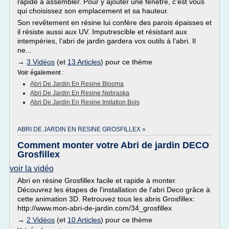
rapide à assembler. Pour y ajouter une fenêtre, c’est vous
qui choisissez son emplacement et sa hauteur.
Son revêtement en résine lui confère des parois épaisses et
il résiste aussi aux UV. Imputrescible et résistant aux
intempéries, l’abri de jardin gardera vos outils à l’abri. Il
ne...
→
3 Vidéos
(et
13 Articles
) pour ce thème
Voir également
:
Abri De Jardin En Resine Blooma
Abri De Jardin En Resine Nebraska
Abri De Jardin En Resine Imitation Bois
ABRI DE JARDIN EN RESINE GROSFILLEX »
Comment monter votre Abri de jardin DECO
Grosfillex
voir la vidéo
Abri en résine Grosfillex facile et rapide à monter.
Découvrez les étapes de l'installation de l'abri Deco grâce à
cette animation 3D. Retrouvez tous les abris Grosfillex:
http://www.mon-abri-de-jardin.com/34_grosfillex
→
2 Vidéos
(et
10 Articles
) pour ce thème