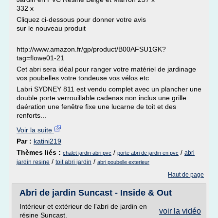
332 x
Cliquez ci-dessous pour donner votre avis
sur le nouveau produit
http://www.amazon.fr/gp/product/B00AFSU1GK?
tag=flowe01-21
Cet abri sera idéal pour ranger votre matériel de jardinage
vos poubelles votre tondeuse vos vélos etc
Labri SYDNEY 811 est vendu complet avec un plancher une
double porte verrouillable cadenas non inclus une grille
daération une fenêtre fixe une lucarne de toit et des
renforts...
Voir la suite
Par :
katini219
Thèmes liés :
/
/
abri
chalet jardin abri pvc
porte abri de jardin en pvc
/
/
jardin resine
toit abri jardin
abri poubelle exterieur
Haut de page
Abri de jardin Suncast - Inside & Out
Intérieur et extérieur de l'abri de jardin en
voir la vidéo
résine Suncast.