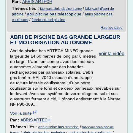
Par :
ABRIS ARTECH
Thèmes liés :
/
fabricant d'abri de
fabricant abris piscine france
/
abri piscine bas telescopique
/
piscine
abris piscine bas
/
coulissant
fabricant abri piscine
Haut de page
ABRI DE PISCINE BAS GRANDE LARGEUR
ET MOTORISATION AUTONOME
Abri de piscine bas ARTECH MINEO grande
voir la vidéo
largeur de 14.60 mètres de long par 8 mètres
de large. L'abri fonctionne avec des moteurs
autonomes alimentés par des batteries
rechargeables par panneaux solaires. L'abri
gris fenêtre RAL 7040 dispose d'une trappe
de toiture latérale coulissante ; d'une porte
coulissante sur le fond et de deux panneaux relevables sur
le devant. Avec son système de verrouillage au sol et ses
ouvertures fermant à clé, il répond entièrement à la Norme
NF P90-309...
Voir la suite
Par :
ABRIS ARTECH
Thèmes liés :
/
abri piscine bas motorise
fabricant abris piscine
/
/
/
abris piscine bas motorise
abri piscine bas coulissant
france