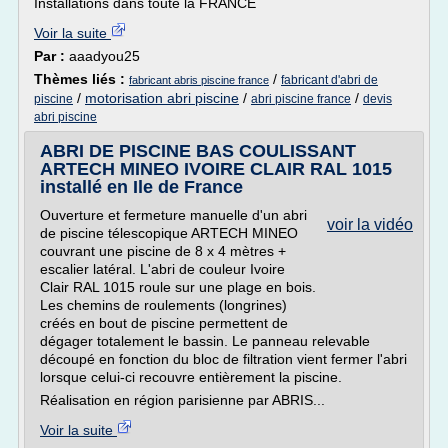
Installations dans toute la FRANCE
Voir la suite
Par :
aaadyou25
Thèmes liés :
/
fabricant d'abri de
fabricant abris piscine france
/
motorisation abri piscine
/
/
piscine
abri piscine france
devis
abri piscine
ABRI DE PISCINE BAS COULISSANT
ARTECH MINEO IVOIRE CLAIR RAL 1015
installé en Ile de France
Ouverture et fermeture manuelle d'un abri
voir la vidéo
de piscine télescopique ARTECH MINEO
couvrant une piscine de 8 x 4 mètres +
escalier latéral. L'abri de couleur Ivoire
Clair RAL 1015 roule sur une plage en bois.
Les chemins de roulements (longrines)
créés en bout de piscine permettent de
dégager totalement le bassin. Le panneau relevable
découpé en fonction du bloc de filtration vient fermer l'abri
lorsque celui-ci recouvre entièrement la piscine.
Réalisation en région parisienne par ABRIS...
Voir la suite