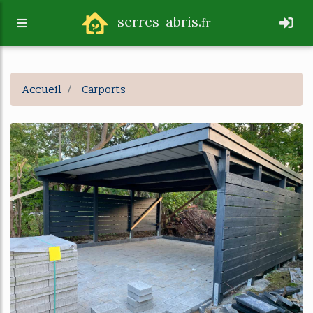
serres-abris.
fr
Accueil
Carports