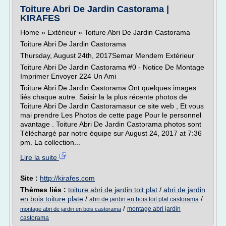
Toiture Abri De Jardin Castorama |
KIRAFES
Home » Extérieur » Toiture Abri De Jardin Castorama
Toiture Abri De Jardin Castorama
Thursday, August 24th, 2017Semar Mendem Extérieur
Toiture Abri De Jardin Castorama #0 - Notice De Montage
Imprimer Envoyer 224 Un Ami
Toiture Abri De Jardin Castorama Ont quelques images
liés chaque autre. Saisir la la plus récente photos de
Toiture Abri De Jardin Castoramasur ce site web , Et vous
mai prendre Les Photos de cette page Pour le personnel
avantage . Toiture Abri De Jardin Castorama photos sont
Téléchargé par notre équipe sur August 24, 2017 at 7:36
pm. La collection...
Lire la suite
Site :
http://kirafes.com
Thèmes liés :
toiture abri de jardin toit plat
/
abri de jardin
en bois toiture plate
/
/
abri de jardin en bois toit plat castorama
/
montage abri jardin
montage abri de jardin en bois castorama
castorama