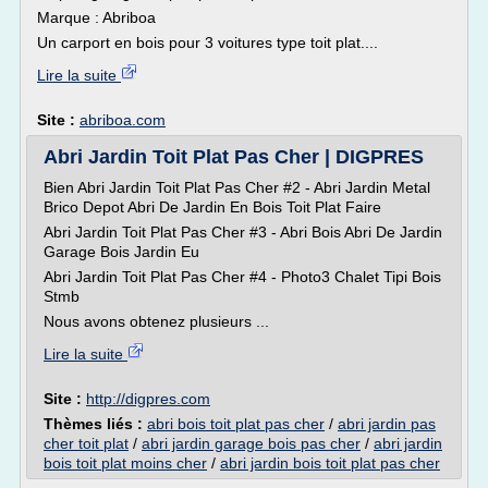
Marque : Abriboa
Un carport en bois pour 3 voitures type toit plat....
Lire la suite
Site :
abriboa.com
Abri Jardin Toit Plat Pas Cher | DIGPRES
Bien Abri Jardin Toit Plat Pas Cher #2 - Abri Jardin Metal
Brico Depot Abri De Jardin En Bois Toit Plat Faire
Abri Jardin Toit Plat Pas Cher #3 - Abri Bois Abri De Jardin
Garage Bois Jardin Eu
Abri Jardin Toit Plat Pas Cher #4 - Photo3 Chalet Tipi Bois
Stmb
Nous avons obtenez plusieurs ...
Lire la suite
Site :
http://digpres.com
Thèmes liés :
abri bois toit plat pas cher
/
abri jardin pas
cher toit plat
/
abri jardin garage bois pas cher
/
abri jardin
bois toit plat moins cher
/
abri jardin bois toit plat pas cher