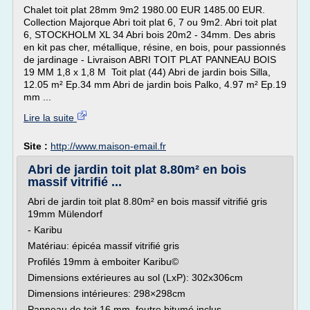
Chalet toit plat 28mm 9m2 1980.00 EUR 1485.00 EUR.
Collection Majorque Abri toit plat 6, 7 ou 9m2. Abri toit plat
6, STOCKHOLM XL 34 Abri bois 20m2 - 34mm. Des abris
en kit pas cher, métallique, résine, en bois, pour passionnés
de jardinage - Livraison ABRI TOIT PLAT PANNEAU BOIS
19 MM 1,8 x 1,8 M Toit plat (44) Abri de jardin bois Silla,
12.05 m² Ep.34 mm Abri de jardin bois Palko, 4.97 m² Ep.19
mm ...
Lire la suite
Site :
http://www.maison-email.fr
Abri de jardin toit plat 8.80m² en bois
massif vitrifié ...
Abri de jardin toit plat 8.80m² en bois massif vitrifié gris
19mm Mülendorf
- Karibu
Matériau: épicéa massif vitrifié gris
Profilés 19mm à emboiter Karibu©
Dimensions extérieures au sol (LxP): 302x306cm
Dimensions intérieures: 298×298cm
Panneau de toit 16 mm, feutre bitumé inclus