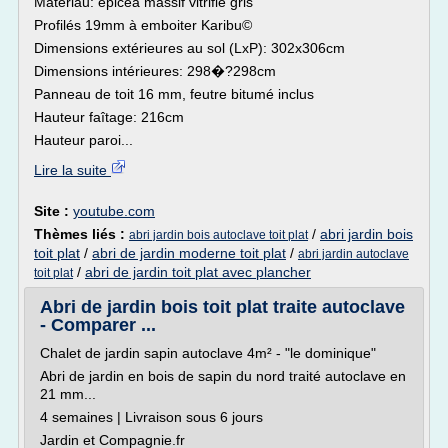
Matériau: épicéa massif vitrifié gris
Profilés 19mm à emboiter Karibu©
Dimensions extérieures au sol (LxP): 302x306cm
Dimensions intérieures: 298�?298cm
Panneau de toit 16 mm, feutre bitumé inclus
Hauteur faîtage: 216cm
Hauteur paroi...
Lire la suite
Site :
youtube.com
Thèmes liés :
/
abri jardin bois
abri jardin bois autoclave toit plat
toit plat
/
abri de jardin moderne toit plat
/
abri jardin autoclave
/
abri de jardin toit plat avec plancher
toit plat
Abri de jardin bois toit plat traite autoclave
- Comparer ...
Chalet de jardin sapin autoclave 4m² - "le dominique"
Abri de jardin en bois de sapin du nord traité autoclave en
21 mm...
4 semaines | Livraison sous 6 jours
Jardin et Compagnie.fr