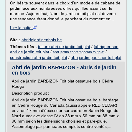
On hésite souvent dans le choix d'un modèle de cabane de
jardin face aux nombreuses offres qui fleurissent sur le
marché. Aujourd'hui, l'abri de jardin à toit plat est devenu
une tendance étant donné le penchant du moment en...
Lire la suite
Site :
abridejardinenbois.be
Thèmes liés :
toiture abri de jardin toit plat
/
fabriquer son
abri de jardin toit plat
/
/
abri jardin contemporain toit plat
construction abri jardin toit plat
/
abri jardin pas cher toit plat
Abri de jardin BARBIZON - abris de jardin
en bois
Abri de jardin BARBIZON Toit plat ossature bois Cèdre
Rouge
Description produit :
Abri de jardin BARBIZON Toit plat ossature bois, bardage
en Cèdre Rouge du Canada (aussi appelé RED CEDAR)
environ 17 mm d'épaisseur sur cadre en Sapin Rouge du
Nord autoclave classe IV en 38 mm x 56 mm ou 38 mm x
90 mm selon les dimensions choisies et pare-pluie.
Assemblage par panneaux complets contre-ventés,...