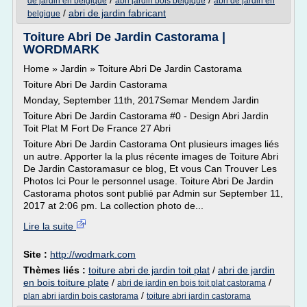
/
/
de jardin en belgique
abri jardin bois belgique
abri de jardin en
/
abri de jardin fabricant
belgique
Toiture Abri De Jardin Castorama |
WORDMARK
Home » Jardin » Toiture Abri De Jardin Castorama
Toiture Abri De Jardin Castorama
Monday, September 11th, 2017Semar Mendem Jardin
Toiture Abri De Jardin Castorama #0 - Design Abri Jardin
Toit Plat M Fort De France 27 Abri
Toiture Abri De Jardin Castorama Ont plusieurs images liés
un autre. Apporter la la plus récente images de Toiture Abri
De Jardin Castoramasur ce blog, Et vous Can Trouver Les
Photos Ici Pour le personnel usage. Toiture Abri De Jardin
Castorama photos sont publié par Admin sur September 11,
2017 at 2:06 pm. La collection photo de...
Lire la suite
Site :
http://wodmark.com
Thèmes liés :
toiture abri de jardin toit plat
/
abri de jardin
en bois toiture plate
/
/
abri de jardin en bois toit plat castorama
/
plan abri jardin bois castorama
toiture abri jardin castorama