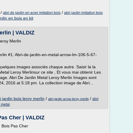
/
/
abri de jardin en acier imitation bois
abri jardin imitation bois
rdin en bois en kit
erlin | VALDIZ
eroy Merlin
erlin #1: Abri-de-jardin-en-metal-arrow-lm-106-5-67-
quelques images associés chaque autre. Saisir la la
etal Leroy Merlinsur ce site , Et vous mai obtenir Les
age. Abri De Jardin Metal Leroy Merlin Images sont
4, 2016 at 5:18 pm. La collection image de Abri...
i jardin bois leroy merlin
/
/
abri
abri jardin arrow leroy merlin
n metal
 Pas Cher | VALDIZ
n Bois Pas Cher