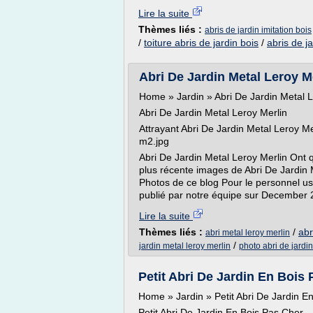
Lire la suite
Thèmes liés :
abris de jardin imitation bois
/
toiture abris de jardin bois
/
abris de ja
Abri De Jardin Metal Leroy M
Home » Jardin » Abri De Jardin Metal L
Abri De Jardin Metal Leroy Merlin
Attrayant Abri De Jardin Metal Leroy M
m2.jpg
Abri De Jardin Metal Leroy Merlin Ont 
plus récente images de Abri De Jardin M
Photos de ce blog Pour le personnel us
publié par notre équipe sur December 2
Lire la suite
Thèmes liés :
/
abr
abri metal leroy merlin
/
jardin metal leroy merlin
photo abri de jardi
Petit Abri De Jardin En Bois
Home » Jardin » Petit Abri De Jardin E
Petit Abri De Jardin En Bois Pas Cher