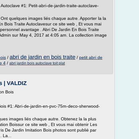
Autoclave #1: Petit-abri-de-jardin-traite-autoclave-
 Ont quelques images liés chaque autre. Apporter la la
n Bois Traite Autoclavesur ce site web , Et vous mai
personnel avantage . Abri De Jardin En Bois Traite
Admin sur May 4, 2017 at 4:05 am. La collection image
abri de jardin en bois traite
bois
/
/
petit abri de
e 4
/
abri jardin bois autoclave toit plat
s | VALDIZ
on Bois
 Bois #1: Abri-de-jardin-en-pvc-75m-deco-sherwood-
ques images liés chaque autre. Obtenez la la plus
tion Boissur ce site web , Et vous mai obtenir Les
is De Jardin Imitation Bois photos sont publié par
 La...