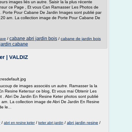
rs images liés un autre. Saisir la la plus récente
nsur ce Page , Et vous Can Ramasser Les Photos de
 . Porte Pour Cabane De Jardin Images sont publié par
6:20 am. La collection image de Porte Pour Cabane De
cabane abri jardin bois
/
/
cabane de jardin bois
lave
 jardin cabane
er | VALDIZ
resdefault.jpg
aucoup de images associés un autre. Ramasser la la
En Resine Ketersur ce blog, Et vous mai Obtenir Les
t . Abri De Jardin En Resine Keter photos sont publié
 am. La collection image de Abri De Jardin En Resine
e le...
/
/
/
abri jardin resine
/
r
abri en resine keter
keter abri jardin