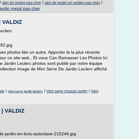
/
/
/
abri en resine pas cher
abri de jardin en soldes pas cher
jardin metal pas cher
 | VALDIZ
eclerc
182.jpg
es photos liés un autre. Apporter la la plus récente
sur ce site web , Et vous Can Ramasser Les Photos Ici
De Jardin Leclerc photos sont publié par notre équipe
llection image de Mini Serre De Jardin Leclerc affiché
/
/
/
ate
mini serre chassis jardin
mini
mini serre jardin leclerc
 | VALDIZ
de-jardin-en-bois-autoclave-215244.jpg