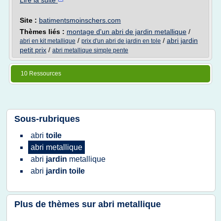
Lire la suite
Site :
batimentsmoinschers.com
Thèmes liés :
montage d'un abri de jardin metallique
/
/
/
abri jardin
abri en kit metallique
prix d'un abri de jardin en tole
petit prix
/
abri metallique simple pente
10 Ressources
Sous-rubriques
abri
toile
abri metallique
abri
jardin
metallique
abri
jardin toile
Plus de thèmes sur
abri metallique