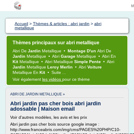
M
Accueil
>
Thèmes & articles : abri jardin
>
abri
metallique
Thèmes principaux sur abri metallique
Abri
De
Jardin
Metallique
•
Montage D'un
Abri
De
Jardin
Metallique
•
Abri
Garage
Metallique
•
Abri
En
Kit
Metallique
•
Abri Metallique
Simple Pente
•
Abri
Jardin
Metallique
Leroy Merlin
•
Abri
Voiture
Metallique
En
Kit
•
Suite ...
Voir également
les vidéos
pour ce thème
ABRI DE JARDIN METALLIQUE »
Abri jardin pas cher bois abri jardin
adossable | Maison email
Voir d'autres modèles, les avis et les prix
Abri jardin pas cher bois source google image :
http://www.franceabris.com/img/cms/PAGES%20PHP/C10-