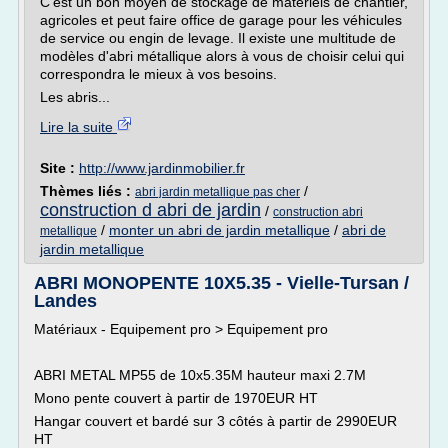
C'est un bon moyen de stockage de matériels de chantier,
agricoles et peut faire office de garage pour les véhicules
de service ou engin de levage. Il existe une multitude de
modèles d'abri métallique alors à vous de choisir celui qui
correspondra le mieux à vos besoins.
Les abris...
Lire la suite
Site :
http://www.jardinmobilier.fr
Thèmes liés :
/
abri jardin metallique pas cher
construction d abri de jardin
/
construction abri
/
monter un abri de jardin metallique
/
abri de
metallique
jardin metallique
ABRI MONOPENTE 10X5.35 - Vielle-Tursan /
Landes
Matériaux - Equipement pro > Equipement pro
ABRI METAL MP55 de 10x5.35M hauteur maxi 2.7M
Mono pente couvert à partir de 1970EUR HT
Hangar couvert et bardé sur 3 côtés à partir de 2990EUR
HT