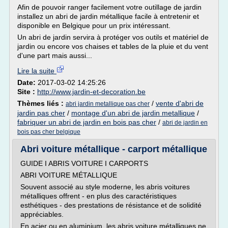
Afin de pouvoir ranger facilement votre outillage de jardin
installez un abri de jardin métallique facile à entretenir et
disponible en Belgique pour un prix intéressant.
Un abri de jardin servira à protéger vos outils et matériel de
jardin ou encore vos chaises et tables de la pluie et du vent
d'une part mais aussi...
Lire la suite
Date:
2017-03-02 14:25:26
Site :
http://www.jardin-et-decoration.be
Thèmes liés :
/
vente d'abri de
abri jardin metallique pas cher
jardin pas cher
/
montage d'un abri de jardin metallique
/
fabriquer un abri de jardin en bois pas cher
/
abri de jardin en
bois pas cher belgique
Abri voiture métallique - carport métallique
GUIDE I ABRIS VOITURE I CARPORTS
ABRI VOITURE MÉTALLIQUE
Souvent associé au style moderne, les abris voitures
métalliques offrent - en plus des caractéristiques
esthétiques - des prestations de résistance et de solidité
appréciables.
En acier ou en aluminium, les abris voiture métalliques ne