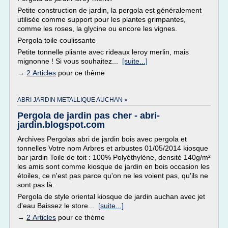
Petite construction de jardin, la pergola est généralement
utilisée comme support pour les plantes grimpantes,
comme les roses, la glycine ou encore les vignes.
Pergola toile coulissante
Petite tonnelle pliante avec rideaux leroy merlin, mais
mignonne ! Si vous souhaitez...
[suite...]
→
2 Articles
pour ce thème
ABRI JARDIN METALLIQUE AUCHAN »
Pergola de jardin pas cher - abri-
jardin.blogspot.com
Archives Pergolas abri de jardin bois avec pergola et
tonnelles Votre nom Arbres et arbustes 01/05/2014 kiosque
bar jardin Toile de toit : 100% Polyéthylène, densité 140g/m²
les amis sont comme kiosque de jardin en bois occasion les
étoiles, ce n'est pas parce qu'on ne les voient pas, qu'ils ne
sont pas là.
Pergola de style oriental kiosque de jardin auchan avec jet
d'eau Baissez le store...
[suite...]
→
2 Articles
pour ce thème