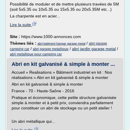
Possibilité de moduler et de mettre plusieurs travées de 5M
(soit 5x5.35 ou 10x5.35 ou 15x5.35 ou 20x5.35M etc...)
La charpente est en acier...
Lire la suite
Site :
https://www.1000-annonces.com
Thèmes liés :
/
abri garage
abri batiment hangar garage metal
/
/
abri jardin garage metal
/
camping car
abri garage metallique
abri metallique pour camping car
Abri en kit galvanisé & simple à monter ...
Accueil » Realisations » Bâtiment industriel en kit : Nos
réalisations » Abri en kit galvanisé & simple à monter
Abri en kit galvanisé & simple à monter
France - 70 - Haute-Saône - 2016
Pratique et économique, cette petite structure galvanisée
simple à monter et à petit prix, conviendra parfaitement
pour constituer un abri de stockage ou un petit atelier !
Un abri métallique qui...