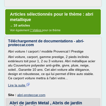
Articles sélectionnés pour le thème : abri
metallique
10 articles
→
Voir également
7 Vidéos
pour ce thème
Téléchargement de documentations - abri-
proteccar.com
Abri voiture / carport / modèle Provencal I Prestige
Abri voiture, carport, gamme prestige, 2 pieds inclinés
extérieurs toit pour 1, 2 ou 3 voitures. Abri métallique acier
alu Couverture polyester anti-grêle, givre, pluie, neige,
soleil...Garantie 10 ans. Cet abri voiture allie élégance,
design et robustesse, ce qui lui permet d'être auto stable.
Ce carport voiture mettra à l'abri votre...
Lire la suite
Site :
abri-proteccar.com
Abri de jardin Metal , Abris de jardin