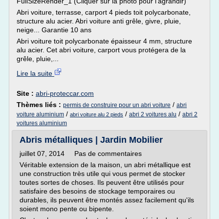
FullSizeRender_1 (Cliquer sur la photo pour l'agrandir)
Abri voiture, terrasse, carport 4 pieds toit polycarbonate,
structure alu acier. Abri voiture anti grêle, givre, pluie,
neige... Garantie 10 ans
Abri voiture toit polycarbonate épaisseur 4 mm, structure
alu acier. Cet abri voiture, carport vous protégera de la
grêle, pluie,...
Lire la suite
Site :
abri-proteccar.com
Thèmes liés :
/
permis de construire pour un abri voiture
abri
/
/
/
voiture aluminium
abri 2 voitures alu
abri 2
abri voiture alu 2 pieds
voitures aluminium
Abris métalliques | Jardin Mobilier
juillet 07, 2014 Pas de commentaires
Véritable extension de la maison, un abri métallique est
une construction très utile qui vous permet de stocker
toutes sortes de choses. Ils peuvent être utilisés pour
satisfaire des besoins de stockage temporaires ou
durables, ils peuvent être montés assez facilement qu'ils
soient mono pente ou bipente.