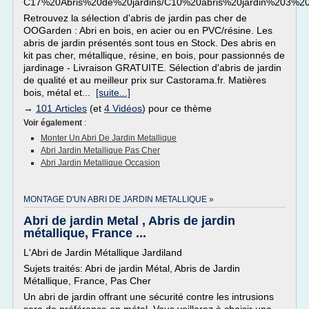
C17%20Abris%20de%20jardins/C10%20abris%20jardin%203%20b
Retrouvez la sélection d'abris de jardin pas cher de
OOGarden : Abri en bois, en acier ou en PVC/résine. Les
abris de jardin présentés sont tous en Stock. Des abris en
kit pas cher, métallique, résine, en bois, pour passionnés de
jardinage - Livraison GRATUITE. Sélection d'abris de jardin
de qualité et au meilleur prix sur Castorama.fr. Matières
bois, métal et...
[suite...]
→
101 Articles
(et
4 Vidéos
) pour ce thème
Voir également
:
Monter Un Abri De Jardin Metallique
Abri Jardin Metallique Pas Cher
Abri Jardin Metallique Occasion
MONTAGE D'UN ABRI DE JARDIN METALLIQUE »
Abri de jardin Metal , Abris de jardin
métallique, France ...
L'Abri de Jardin Métallique Jardiland
Sujets traités: Abri de jardin Métal, Abris de Jardin
Métallique, France, Pas Cher
Un abri de jardin offrant une sécurité contre les intrusions