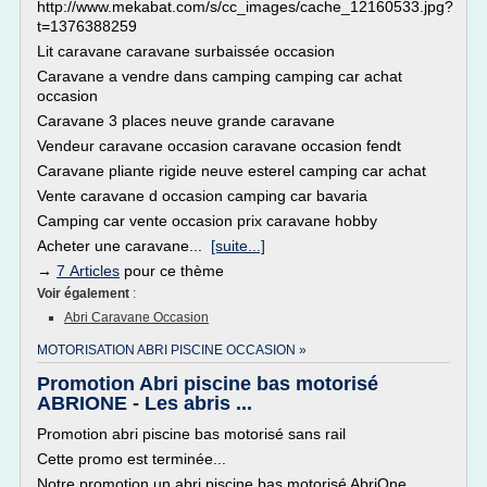
http://www.mekabat.com/s/cc_images/cache_12160533.jpg?
t=1376388259
Lit caravane caravane surbaissée occasion
Caravane a vendre dans camping camping car achat
occasion
Caravane 3 places neuve grande caravane
Vendeur caravane occasion caravane occasion fendt
Caravane pliante rigide neuve esterel camping car achat
Vente caravane d occasion camping car bavaria
Camping car vente occasion prix caravane hobby
Acheter une caravane...
[suite...]
→
7 Articles
pour ce thème
Voir également
:
Abri Caravane Occasion
MOTORISATION ABRI PISCINE OCCASION »
Promotion Abri piscine bas motorisé
ABRIONE - Les abris ...
Promotion abri piscine bas motorisé sans rail
Cette promo est terminée...
Notre promotion un abri piscine bas motorisé AbriOne