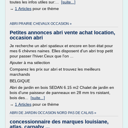
toutes les infos utiles sur:...
[suite...]
→
1 Articles
pour ce thème
ABRI PRAIRIE CHEVAUX OCCASION »
Petites annonces abri vente achat location,
occasion abri
Je recherche un abri spatieux et encore en bon état pour
mes 6 chèvres naines. Elles disposent d'un abri trop petit
pour passer l'hiver.Ceux que l'on ...
Ajouter à ma sélection
Comparez les prix sur abri et trouvez les meilleurs
marchands
BELGIQUE
Abri de jardin en bois SEDAN 6.15 m2 Chalet de jardin en
bois d'une paisseur de panneaux en 28 mm trs rsistant,
bois des...
[suite...]
→
1 Articles
pour ce thème
ABRI DE JARDIN OCCASION NORD PAS DE CALAIS »
concessionnaire des marques louisiane,
atlas, carnaby ...