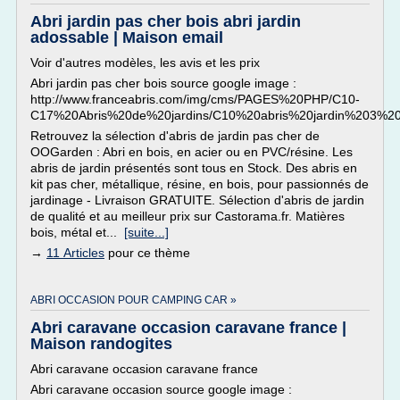
Abri jardin pas cher bois abri jardin
adossable | Maison email
Voir d'autres modèles, les avis et les prix
Abri jardin pas cher bois source google image :
http://www.franceabris.com/img/cms/PAGES%20PHP/C10-
C17%20Abris%20de%20jardins/C10%20abris%20jardin%203%20b
Retrouvez la sélection d'abris de jardin pas cher de
OOGarden : Abri en bois, en acier ou en PVC/résine. Les
abris de jardin présentés sont tous en Stock. Des abris en
kit pas cher, métallique, résine, en bois, pour passionnés de
jardinage - Livraison GRATUITE. Sélection d'abris de jardin
de qualité et au meilleur prix sur Castorama.fr. Matières
bois, métal et...
[suite...]
→
11 Articles
pour ce thème
ABRI OCCASION POUR CAMPING CAR »
Abri caravane occasion caravane france |
Maison randogites
Abri caravane occasion caravane france
Abri caravane occasion source google image :