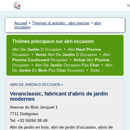
M
Accueil
>
Thèmes & articles : abri piscine
>
abri
occasion
Thèmes principaux sur abri occasion
Abri
De
Jardin
D
Occasion
•
Abri
Haut Piscine
Occasion
•
Vente
Abri
De
Jardin
D
Occasion
•
Abri
Piscine Coulissant
Occasion
•
Achat
Abri
Piscine
Occasion
•
Abri
De
Jardin
Occasion
Pas
Cher
•
Abri
De
Jardin
En
Bois
Pas
Cher
Occasion
•
Suite ...
ABRI DE JARDIN D OCCASION »
Veranclassic, fabricant d'abris de jardin
modernes
Avenue du Bois Jacquet 1
7711 Dottignies
Tel: +32 56/84.38.48
Abri de jardin en bois, abri de jardin d'occasion, abris de