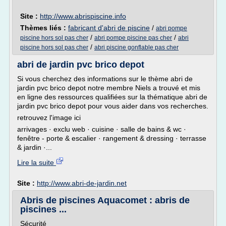
Site :
http://www.abrispiscine.info
Thèmes liés :
fabricant d'abri de piscine
/
abri pompe
/
/
piscine hors sol pas cher
abri pompe piscine pas cher
abri
/
piscine hors sol pas cher
abri piscine gonflable pas cher
abri de jardin pvc brico depot
Si vous cherchez des informations sur le thème abri de
jardin pvc brico depot notre membre Niels a trouvé et mis
en ligne des ressources qualifiées sur la thématique abri de
jardin pvc brico depot pour vous aider dans vos recherches.
retrouvez l'image ici
arrivages · exclu web · cuisine · salle de bains & wc ·
fenêtre - porte & escalier · rangement & dressing · terrasse
& jardin ·...
Lire la suite
Site :
http://www.abri-de-jardin.net
Abris de piscines Aquacomet : abris de
piscines ...
Sécurité