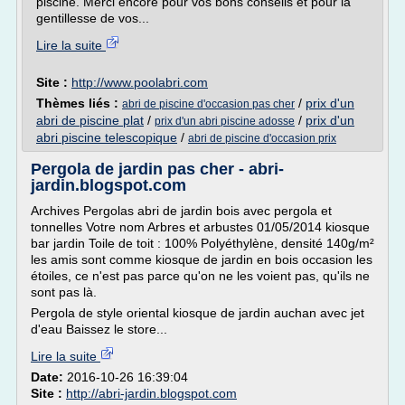
piscine. Merci encore pour vos bons conseils et pour la
gentillesse de vos...
Lire la suite
Site :
http://www.poolabri.com
Thèmes liés :
/
prix d'un
abri de piscine d'occasion pas cher
abri de piscine plat
/
/
prix d'un
prix d'un abri piscine adosse
abri piscine telescopique
/
abri de piscine d'occasion prix
Pergola de jardin pas cher - abri-
jardin.blogspot.com
Archives Pergolas abri de jardin bois avec pergola et
tonnelles Votre nom Arbres et arbustes 01/05/2014 kiosque
bar jardin Toile de toit : 100% Polyéthylène, densité 140g/m²
les amis sont comme kiosque de jardin en bois occasion les
étoiles, ce n'est pas parce qu'on ne les voient pas, qu'ils ne
sont pas là.
Pergola de style oriental kiosque de jardin auchan avec jet
d'eau Baissez le store...
Lire la suite
Date:
2016-10-26 16:39:04
Site :
http://abri-jardin.blogspot.com