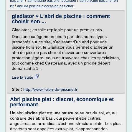
/
/
pas cher
abri piscine pas cher occasion
abri piscine pas cher en
/
kit
abri de piscine d'occasion pas cher
gladiator « L'abri de piscine : comment
choisir son ...
Gladiator ; en toile repliable pour un premier prix
Dans une catégorie un peu à part des autres types
présentés sur ce site, s'agissant d'un abri pour une
piscine hors sol, le Gladiator vous permet d'acheter un
abri de piscine pas cher et d'avoir une couverture /
protection légère. Vous en trouverez chez les spécialistes,
tout comme chez Castorama, avec un prix de départ
démarrant à 1...
Lire la suite
Site :
http://www.l-abri-de-piscine.fr
Abri piscine plat : discret, économique et
performant
Un abri piscine plat est une structure au ras du sol, et, au
contraire des abris bas , qui peuvent être cintrés,
angulaires, ou arrondies, c'est une structure plate. Les plus
discrètes sont appelées extra-plat, s'approchant des