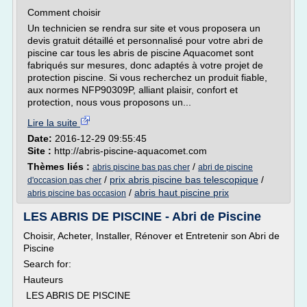
Comment choisir
Un technicien se rendra sur site et vous proposera un
devis gratuit détaillé et personnalisé pour votre abri de
piscine car tous les abris de piscine Aquacomet sont
fabriqués sur mesures, donc adaptés à votre projet de
protection piscine. Si vous recherchez un produit fiable,
aux normes NFP90309P, alliant plaisir, confort et
protection, nous vous proposons un...
Lire la suite
Date:
2016-12-29 09:55:45
Site :
http://abris-piscine-aquacomet.com
Thèmes liés :
/
abris piscine bas pas cher
abri de piscine
/
prix abris piscine bas telescopique
/
d'occasion pas cher
/
abris haut piscine prix
abris piscine bas occasion
LES ABRIS DE PISCINE - Abri de Piscine
Choisir, Acheter, Installer, Rénover et Entretenir son Abri de
Piscine
Search for:
Hauteurs
LES ABRIS DE PISCINE