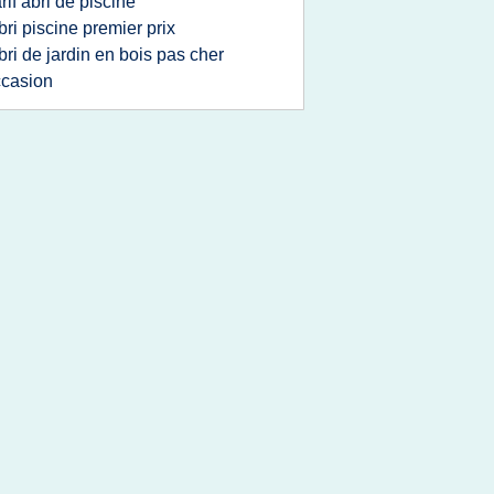
arif abri de piscine
bri piscine premier prix
bri de jardin en bois pas cher
casion