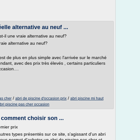
lle alternative au neuf ...
st-il une vraie alternative au neuf?
vraie alternative au neuf?
est de plus en plus simple avec l'arrivée sur le marché
t, avec des prix très élevés , certains particuliers
casion....
/
/
as cher
abri de piscine d'occasion prix
abri piscine mi haut
bri piscine pas cher occasion
: comment choisir son ...
emier prix
tres types présentés sur ce site, s'agissant d'un abri
 vous permet d'acheter un abri de piscine pas cher et