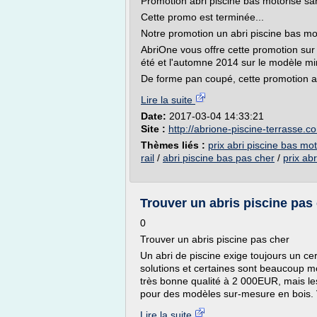
Promotion abri piscine bas motorisé san
Cette promo est terminée...
Notre promotion un abri piscine bas mo
AbriOne vous offre cette promotion sur 
été et l'automne 2014 sur le modèle mi
De forme pan coupé, cette promotion abr
Lire la suite
Date:
2017-03-04 14:33:21
Site :
http://abrione-piscine-terrasse.c
Thèmes liés :
prix abri piscine bas mo
rail
/
abri piscine bas pas cher
/
prix ab
Trouver un abris piscine pas 
0
Trouver un abris piscine pas cher
Un abri de piscine exige toujours un cer
solutions et certaines sont beaucoup m
très bonne qualité à 2 000EUR, mais l
pour des modèles sur-mesure en bois. Vo
Lire la suite