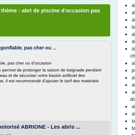
a
 thème : abri de piscine d'occasion pas
a
a
t
a
a
 gonflable, pas cher ou ...
a
ch
able, pas cher ou d'occasion
a
ine permet de prolonger la saison de baignade pendant
p
'eau et de sécuriser votre bassin artificiel des
a
ne, il est recommandé d'ajouter le tarif des matériels
a
a
di
a
a
t
otorisé ABRIONE - Les abris ...
t