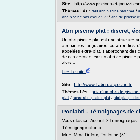
Site :
http://www.piscines-et-jacuzzi.co
Thèmes liés :
/
tarif abri piscine pas cher
a
/
abri piscine pas cher en kit
abri de piscine 
Abri piscine plat : discret, 
Un abri piscine plat est une structure au
être cintrés, angulaires, ou arrondies, c
appelées extra-plat, s'approchant des c
de ces derniers car un abri de piscine p
alors...
Lire la suite
Site :
http://www.l-abri-de-piscine.fr
Thèmes liés :
prix d'un abri de piscine 
plat
/
/
achat abri piscine plat
abri plat piscin
Poolabri - Témoignages de cl
Vous êtes ici : Accueil > Témoignages
Témoignage clients
Mr et Mme Dufour, Toulouse (31)