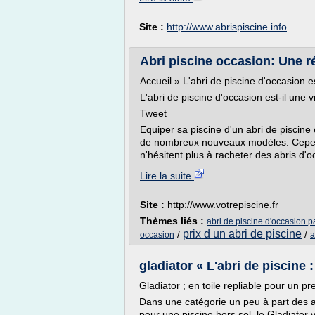
Site :
http://www.abrispiscine.info
Abri piscine occasion: Une rée
Accueil » L'abri de piscine d'occasion e
L'abri de piscine d'occasion est-il une 
Tweet
Equiper sa piscine d'un abri de piscine 
de nombreux nouveaux modèles. Cependan
n'hésitent plus à racheter des abris d'oc
Lire la suite
Site :
http://www.votrepiscine.fr
Thèmes liés :
abri de piscine d'occasion p
prix d un abri de piscine
/
/
occasion
a
gladiator « L'abri de piscine 
Gladiator ; en toile repliable pour un pr
Dans une catégorie un peu à part des au
pour une piscine hors sol, le Gladiator