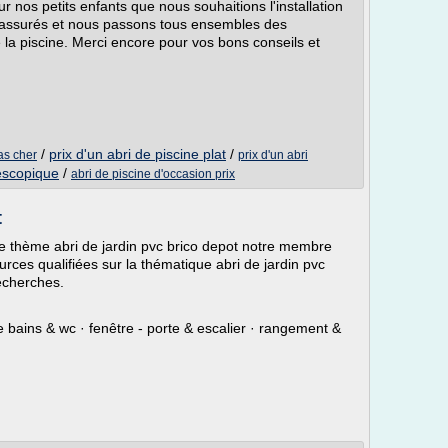
r nos petits enfants que nous souhaitions l'installation
 rassurés et nous passons tous ensembles des
 la piscine. Merci encore pour vos bons conseils et
/
prix d'un abri de piscine plat
/
as cher
prix d'un abri
lescopique
/
abri de piscine d'occasion prix
t
le thème abri de jardin pvc brico depot notre membre
urces qualifiées sur la thématique abri de jardin pvc
echerches.
de bains & wc · fenêtre - porte & escalier · rangement &