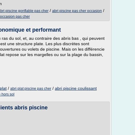
m
/
/
bri piscine gonflable pas cher
abri piscine pas cher occasion
d'occasion pas cher
économique et performant
 ras du sol, et, au contraire des abris bas , qui peuvent
'est une structure plate. Les plus discrètes sont
ouvertures ou volets de piscine. Mais on les différencie
lat repose sur les margelles ou sur la plage du bassin,
plat
/
/
abri piscine coulissant
abri plat piscine pas cher
e hors sol
ients abris piscine