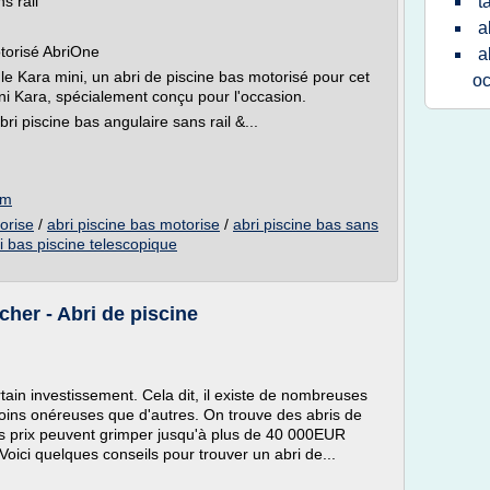
s rail
t
a
torisé AbriOne
a
le Kara mini, un abri de piscine bas motorisé pour cet
oc
ni Kara, spécialement conçu pour l'occasion.
i piscine bas angulaire sans rail &...
om
torise
/
abri piscine bas motorise
/
abri piscine bas sans
ri bas piscine telescopique
cher - Abri de piscine
tain investissement. Cela dit, il existe de nombreuses
oins onéreuses que d'autres. On trouve des abris de
es prix peuvent grimper jusqu'à plus de 40 000EUR
ici quelques conseils pour trouver un abri de...