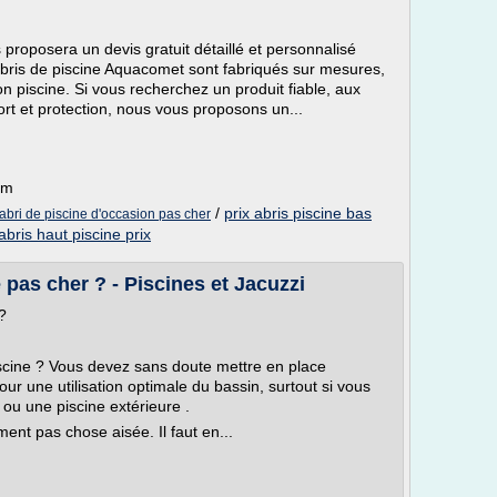
 proposera un devis gratuit détaillé et personnalisé
 abris de piscine Aquacomet sont fabriqués sur mesures,
n piscine. Si vous recherchez un produit fiable, aux
ort et protection, nous vous proposons un...
om
/
prix abris piscine bas
abri de piscine d'occasion pas cher
abris haut piscine prix
 pas cher ? - Piscines et Jacuzzi
?
iscine ? Vous devez sans doute mettre en place
ur une utilisation optimale du bassin, surtout si vous
ou une piscine extérieure .
ent pas chose aisée. Il faut en...