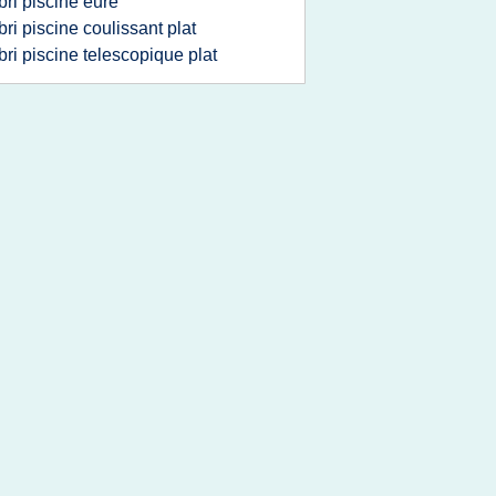
bri piscine eure
bri piscine coulissant plat
bri piscine telescopique plat