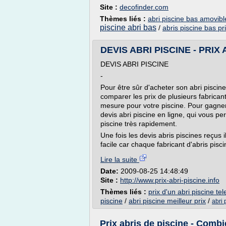
Site :
decofinder.com
Thèmes liés :
abri piscine bas amovibl
piscine abri bas
/
abris piscine bas pr
DEVIS ABRI PISCINE - PRIX AB
DEVIS ABRI PISCINE
-
Pour être sûr d'acheter son abri piscin
comparer les prix de plusieurs fabrican
mesure pour votre piscine. Pour gagne
devis abri piscine en ligne, qui vous pe
piscine très rapidement.
Une fois les devis abris piscines reçus 
facile car chaque fabricant d'abris pisci
Lire la suite
Date:
2009-08-25 14:48:49
Site :
http://www.prix-abri-piscine.info
Thèmes liés :
prix d'un abri piscine te
piscine
/
abri piscine meilleur prix
/
abri 
Prix abris de piscine - Combie