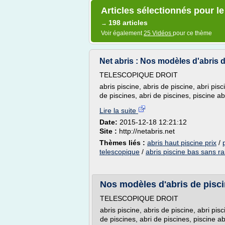
Articles sélectionnés pour le
198 articles
→
Voir également
25 Vidéos
pour ce thème
Net abris : Nos modèles d'abris de
TELESCOPIQUE DROIT
abris piscine, abris de piscine, abri pisc
de piscines, abri de piscines, piscine abr
Lire la suite
Date:
2015-12-18 12:21:12
Site :
http://netabris.net
Thèmes liés :
abris haut piscine prix
/
telescopique
/
abris piscine bas sans rai
Nos modèles d'abris de piscin
TELESCOPIQUE DROIT
abris piscine, abris de piscine, abri pisc
de piscines, abri de piscines, piscine abr