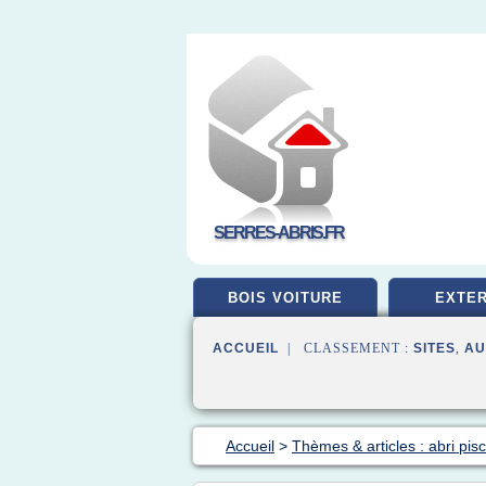
SERRES-ABRIS.FR
BOIS VOITURE
EXTER
ACCUEIL
| CLASSEMENT :
SITES
,
AU
Accueil
>
Thèmes & articles : abri pis