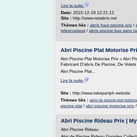
Lire la suite
Date:
2015-12-18 12:21:12
Site :
http://www.netabris.net
Thèmes liés :
abris haut piscine prix
/
telescopique
/
abris piscine bas sans rai
Abri Piscine Plat Motorise Pri
Abri Piscine Plat Motorise Prix » Abri Pi
Fabricant D'abris De Piscine, De Volets
Abri Piscine Plat...
Lire la suite
Site :
http://www.takepartph.website
Thèmes liés :
abris de piscine plat motoris
piscine plat
/
abri piscine motorise prix
Abri Piscine Rideau Prix | M
Abri Piscine Rideau
Abri de Piscine Rideau Google+ Collecti