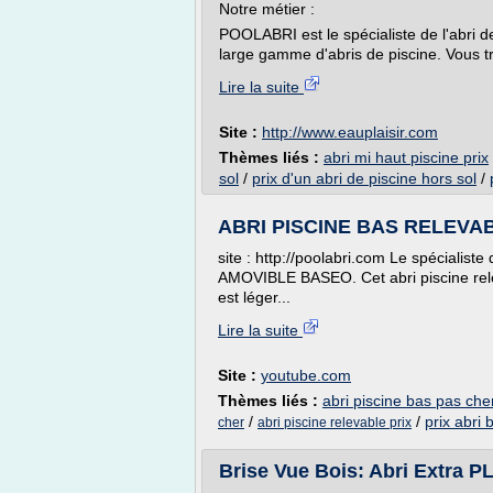
Notre métier :
POOLABRI est le spécialiste de l'abri
large gamme d'abris de piscine. Vous 
Lire la suite
Site :
http://www.eauplaisir.com
Thèmes liés :
abri mi haut piscine prix
sol
/
prix d'un abri de piscine hors sol
/
ABRI PISCINE BAS RELEVAB
site : http://poolabri.com Le spécialis
AMOVIBLE BASEO. Cet abri piscine releva
est léger...
Lire la suite
Site :
youtube.com
Thèmes liés :
abri piscine bas pas che
/
/
prix abri 
cher
abri piscine relevable prix
Brise Vue Bois: Abri Extra PL