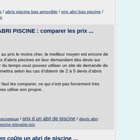
e
/
abris piscine bas amovible
/
prix abri bas piscine
/
ix
RI PISCINE : comparer les prix ...
e au prix le moins cher, le meilleur moyen est encore de
ts d'abris piscines en leur demandant des devis sur
r du temps vous pouvez utiliser un site de demande de
rmettra selon les cas d'obtenir de 2 à 5 devis d'abris
il faut les comparer, ce qui n'est pas forcement très
nes utilise son propre...
prix d un abri de piscine
lescopique
/
/
devis abri
piscine relevable prix
n coûte un abri de piscine ...