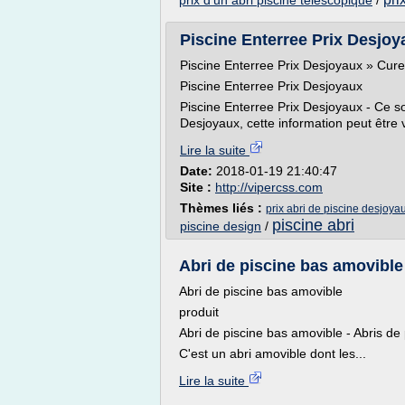
prix d'un abri piscine telescopique
/
Piscine Enterree Prix Desjoyau
Piscine Enterree Prix Desjoyaux » Cure
Piscine Enterree Prix Desjoyaux
Piscine Enterree Prix Desjoyaux - Ce so
Desjoyaux, cette information peut être 
Lire la suite
Date:
2018-01-19 21:40:47
Site :
http://vipercss.com
Thèmes liés :
prix abri de piscine desjoya
piscine abri
piscine design
/
Abri de piscine bas amovible 
Abri de piscine bas amovible
produit
Abri de piscine bas amovible - Abris de 
C'est un abri amovible dont les...
Lire la suite