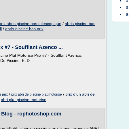
a
a
a
prix abris piscine bas telescopique
/
abris piscine bas
l
/
abris piscine bas prix
x #7 - Soufflant Azenco ...
scine Plat Motorise Prix #7 - Soufflant Azenco,
 De Piscine, Et D
/
/
prix d'un abri de
e prix
prix abri de piscine plat motorise
/
abri plat piscine motorise
y Blog - rophotoshop.com
on Elliptik, abris de piscines aux lignes arrondies ABRI