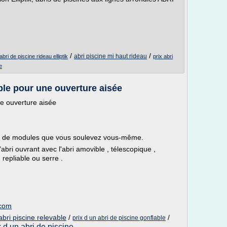
/
/
abri piscine mi haut rideau
abri de piscine rideau elliptik
prix abri
e
able pour une ouverture aisée
une ouverture aisée
sé de modules que vous soulevez vous-même.
'abri ouvrant avec l'abri amovible , télescopique ,
 repliable ou serre .
.com
abri piscine relevable
/
/
prix d un abri de piscine gonflable
x d un abri de piscine