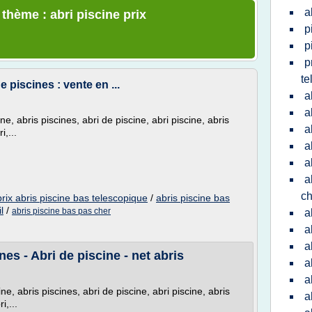
a
 thème : abri piscine prix
p
p
p
te
 piscines : vente en ...
a
a
ine, abris piscines, abri de piscine, abri piscine, abris
a
i,...
a
a
a
ch
prix abris piscine bas telescopique
/
abris piscine bas
l
/
abris piscine bas pas cher
a
a
a
es - Abri de piscine - net abris
a
a
ine, abris piscines, abri de piscine, abri piscine, abris
a
i,...