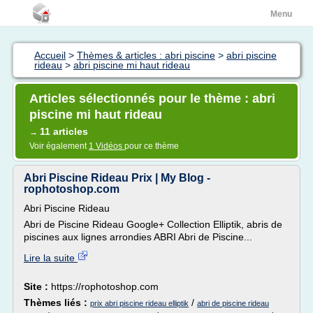
Menu
Accueil
>
Thèmes & articles : abri piscine
>
abri piscine
rideau
>
abri piscine mi haut rideau
Articles sélectionnés pour le thème : abri
piscine mi haut rideau
11 articles
→
Voir également
1 Vidéos
pour ce thème
Abri Piscine Rideau Prix | My Blog -
rophotoshop.com
Abri Piscine Rideau
Abri de Piscine Rideau Google+ Collection Elliptik, abris de
piscines aux lignes arrondies ABRI Abri de Piscine...
Lire la suite
Site :
https://rophotoshop.com
Thèmes liés :
/
prix abri piscine rideau elliptik
abri de piscine rideau