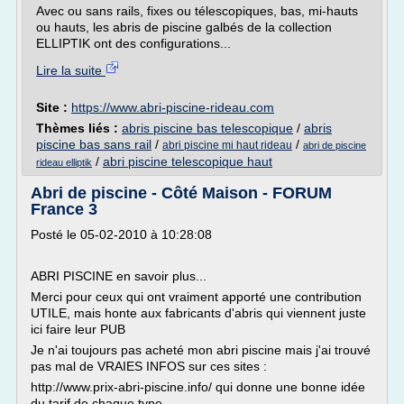
Avec ou sans rails, fixes ou télescopiques, bas, mi-hauts
ou hauts, les abris de piscine galbés de la collection
ELLIPTIK ont des configurations...
Lire la suite
Site :
https://www.abri-piscine-rideau.com
Thèmes liés :
abris piscine bas telescopique
/
abris
piscine bas sans rail
/
/
abri piscine mi haut rideau
abri de piscine
/
abri piscine telescopique haut
rideau elliptik
Abri de piscine - Côté Maison - FORUM
France 3
Posté le 05-02-2010 à 10:28:08
ABRI PISCINE en savoir plus...
Merci pour ceux qui ont vraiment apporté une contribution
UTILE, mais honte aux fabricants d'abris qui viennent juste
ici faire leur PUB
Je n'ai toujours pas acheté mon abri piscine mais j'ai trouvé
pas mal de VRAIES INFOS sur ces sites :
http://www.prix-abri-piscine.info/ qui donne une bonne idée
du tarif de chaque type...