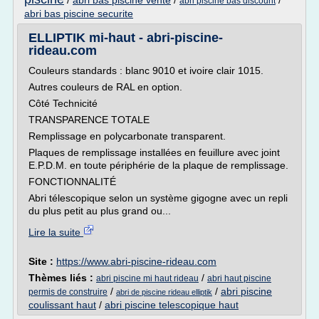
/
abri bas piscine vente
/
/
abri piscine bas discount
abri bas piscine securite
ELLIPTIK mi-haut - abri-piscine-
rideau.com
Couleurs standards : blanc 9010 et ivoire clair 1015.
Autres couleurs de RAL en option.
Côté Technicité
TRANSPARENCE TOTALE
Remplissage en polycarbonate transparent.
Plaques de remplissage installées en feuillure avec joint
E.P.D.M. en toute périphérie de la plaque de remplissage.
FONCTIONNALITÉ
Abri télescopique selon un système gigogne avec un repli
du plus petit au plus grand ou...
Lire la suite
Site :
https://www.abri-piscine-rideau.com
Thèmes liés :
/
abri piscine mi haut rideau
abri haut piscine
/
/
abri piscine
permis de construire
abri de piscine rideau elliptik
coulissant haut
/
abri piscine telescopique haut