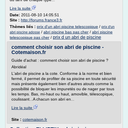
Lire la suite
Date:
2011-08-10 14:05:51
Site :
http://forums.france3.fr
Thèmes liés :
prix d'un abri piscine telescopique
/
prix d'un
/
abri piscine bas pas cher
/
abri piscine
abri piscine adosse
prix d un abri de piscine
telescopique pas cher
/
comment choisir son abri de piscine -
Cotemaison.fr
Guide d'achat : comment choisir son abri de piscine ?
Abridéal
L'abri de piscine a la cote. Conforme à la norme et bien
fermé, il permet de profiter de sa piscine en toute sécurité
mais présente également bien d'autres atouts comme la
possibilité de bloquer les impuretés ou de nager par tous
les temps. Bas, mi-haut ou haut, amovible, télescopique,
coulissant...A chacun son abri en...
Lire la suite
Site :
cotemaison.fr