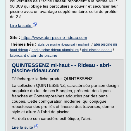
couvertures de Piscine Rideau répondent à la norme NFP
90 309 qui oblige les particuliers à couvrir et sécuriser leur
piscine avec un avantage supplémentaire: celui de profiter
de 2 à...
Lire la suite
Site :
https://www.abri-piscine-rideau.com
Thèmes liés :
/
abri piscine mi
abris de piscine rideau saint mathurin
/
/
/
haut rideau
abri piscine rideau aluminium
abri piscine rideau
fabricant d'abri de piscine
QUINTESSENZ mi-haut - - Rideau - abri-
piscine-rideau.com
Télécharger la fiche produit QUINTESSENZ
La collection QUINTESSENZ, caractérisée par son design
angulaire du fait de ses 5 angles, présente des lignes
franches et Contemporaines adoucies par des pans
coupés. Cette configuration moderne, qui conjugue
robustesse des profilés et finesse des traverses, donne
style et allure à l'abri de piscine.
Au-delà de son caractère esthétique, l'abri...
Lire la suite