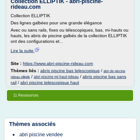
Collection ELLIPTIK - abri-piscine-
rideau.com
Collection ELLIPTIK
Des lignes galbées pour une grande élégance
Avec ou sans rails, fixes ou télescopiques, bas, mi-hauts ou
hauts, les abris de piscine galbés de la collection ELLIPTIK
ont des configurations et...
Lire la suite
Site :
https://www.abri-piscine-rideau.com
Thèmes liés :
abris piscine bas telescopique
/
abri de piscine
/
/
abris piscine bas sans
abri piscine mi haut rideau
rideau elliptik
rail
/
abri piscine telescopique haut
11 Ressources
Thèmes associés
abri piscine vendee