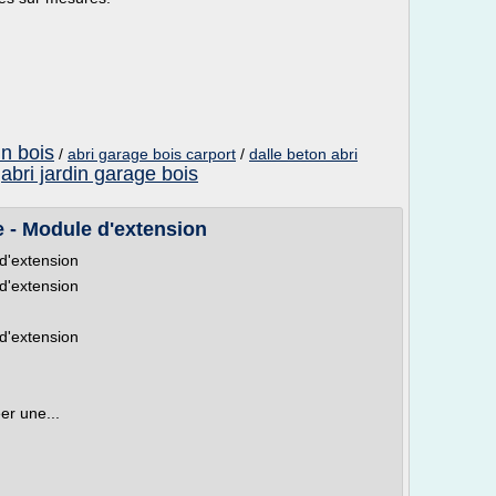
in bois
/
abri garage bois carport
/
dalle beton abri
abri jardin garage bois
/
e - Module d'extension
 d'extension
 d'extension
 d'extension
er une...