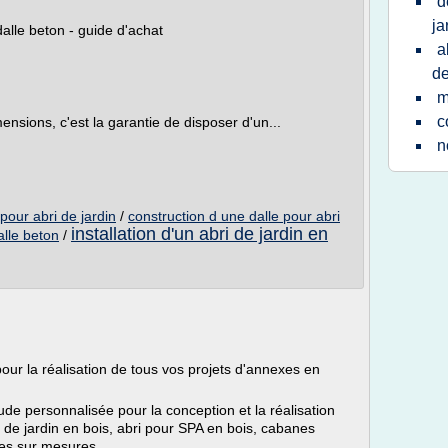
d
ja
alle beton - guide d'achat
a
de
m
c
mensions, c'est la garantie de disposer d'un...
n
pour abri de jardin
/
construction d une dalle pour abri
installation d'un abri de jardin en
alle beton
/
r la réalisation de tous vos projets d'annexes en
de personnalisée pour la conception et la réalisation
i de jardin en bois, abri pour SPA en bois, cabanes
xes sur mesures.