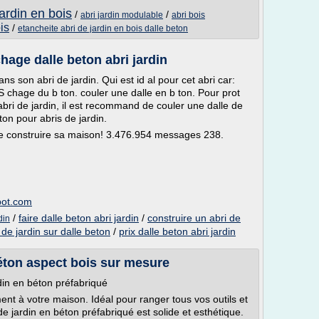
ardin en bois
/
/
abri jardin modulable
abri bois
is
/
etancheite abri de jardin en bois dalle beton
hage dalle beton abri jardin
 son abri de jardin. Qui est id al pour cet abri car:
. S chage du b ton. couler une dalle en b ton. Pour prot
bri de jardin, il est recommand de couler une dalle de
ton pour abris de jardin.
re construire sa maison! 3.476.954 messages 238.
pot.com
/
faire dalle beton abri jardin
/
construire un abri de
din
de jardin sur dalle beton
/
prix dalle beton abri jardin
béton aspect bois sur mesure
rdin en béton préfabriqué
ement à votre maison. Idéal pour ranger tous vos outils et
 de jardin en béton préfabriqué est solide et esthétique.