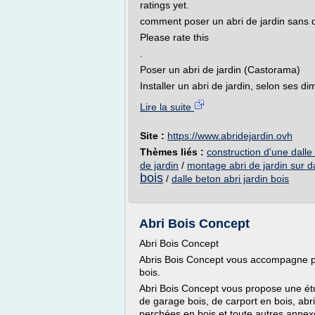
ratings yet.
comment poser un abri de jardin sans d
Please rate this
.
Poser un abri de jardin (Castorama)
Installer un abri de jardin, selon ses di
Lire la suite
Site :
https://www.abridejardin.ovh
Thèmes liés :
construction d'une dalle 
de jardin
/
montage abri de jardin sur d
bois
/
dalle beton abri jardin bois
Abri Bois Concept
Abri Bois Concept
Abris Bois Concept vous accompagne pou
bois.
Abri Bois Concept vous propose une étu
de garage bois, de carport en bois, abr
perchées en bois et toute autres anne