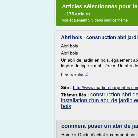
Articles sélectionnés pour le
175 articles
→
Voir également
5 Vidéos
pour ce thème
Abri bois - construction abri jard
Abri bois
Abri bois
Un abri de jardin en bois, également a
légère de type « mobilière ». Un abri de 
Lire la suite
Site :
http://www.martin-charpentes.co
construction abri de
Thèmes liés :
installation d'un abri de jardin 
bois
comment poser un abri de jard
Home » Guide d'achat » comment poser 