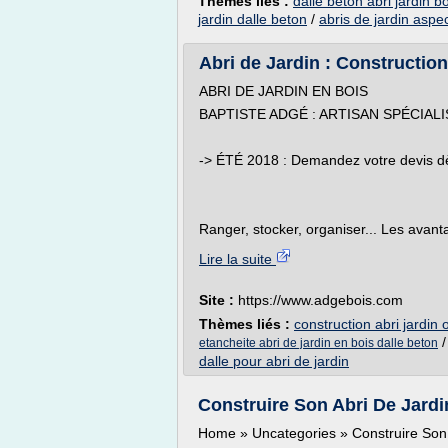
Thèmes liés :
dalle beton abri jardin b
jardin dalle beton
/
abris de jardin aspe
Abri de Jardin : Construction 
ABRI DE JARDIN EN BOIS
BAPTISTE ADGÉ : ARTISAN SPÉCIALI
-> ÉTÉ 2018 : Demandez votre devis dès
Ranger, stocker, organiser... Les avantag
Lire la suite
Site :
https://www.adgebois.com
Thèmes liés :
construction abri jardin 
etancheite abri de jardin en bois dalle beton
dalle pour abri de jardin
Construire Son Abri De Jardi
Home » Uncategories » Construire Son