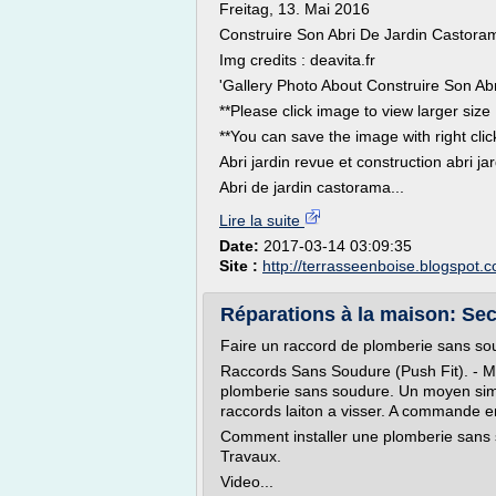
Freitag, 13. Mai 2016
Construire Son Abri De Jardin Castora
Img credits : deavita.fr
'Gallery Photo About Construire Son Ab
**Please click image to view larger size
**You can save the image with right cli
Abri jardin revue et construction abri ja
Abri de jardin castorama...
Lire la suite
Date:
2017-03-14 03:09:35
Site :
http://terrasseenboise.blogspot.
Réparations à la maison: Sec
Faire un raccord de plomberie sans sou
Raccords Sans Soudure (Push Fit). - Ma
plomberie sans soudure. Un moyen simp
raccords laiton a visser. A commande e
Comment installer une plomberie sans 
Travaux.
Video...