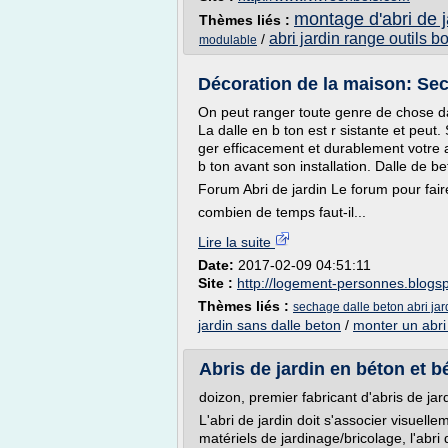
montage d'abri de j
Thèmes liés :
abri jardin range outils bo
/
modulable
Décoration de la maison: Sec
On peut ranger toute genre de chose dans
La dalle en b ton est r sistante et peut
ger efficacement et durablement votre a
b ton avant son installation. Dalle de be
Forum Abri de jardin Le forum pour fai
combien de temps faut-il...
Lire la suite
Date:
2017-02-09 04:51:11
Site :
http://logement-personnes.blogs
Thèmes liés :
sechage dalle beton abri jar
jardin sans dalle beton
/
monter un abri 
Abris de jardin en béton et 
doizon, premier fabricant d'abris de ja
L'abri de jardin doit s'associer visuell
matériels de jardinage/bricolage, l'abri