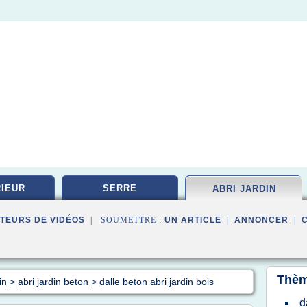
IEUR
SERRE
ABRI JARDIN
TEURS DE VIDÉOS
| SOUMETTRE :
UN ARTICLE
|
ANNONCER
|
Thèm
in
>
abri jardin beton
>
dalle beton abri jardin bois
d