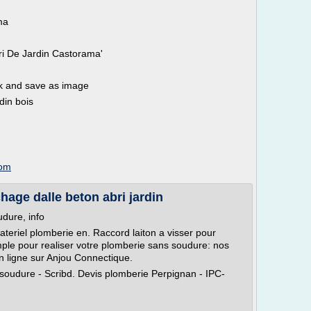
ma
ri De Jardin Castorama'
ck and save as image
rdin bois
com
hage dalle beton abri jardin
dure, info
teriel plomberie en. Raccord laiton a visser pour
le pour realiser votre plomberie sans soudure: nos
n ligne sur Anjou Connectique.
soudure - Scribd. Devis plomberie Perpignan - IPC-