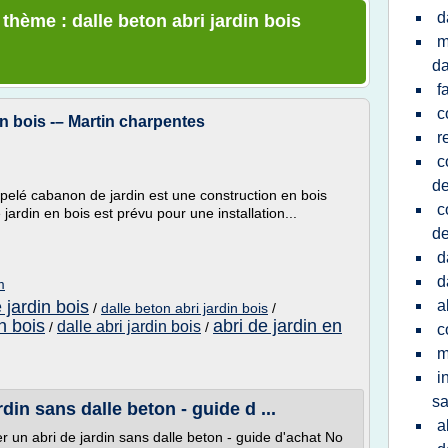
d
 thème : dalle beton abri jardin bois
m
da
f
c
in bois -– Martin charpentes
r
c
de
ppelé cabanon de jardin est une construction en bois
c
jardin en bois est prévu pour une installation...
de
d
d
m
 jardin bois
a
/
dalle beton abri jardin bois
/
en bois
abri de jardin en
dalle abri jardin bois
/
/
c
m
i
sa
in sans dalle beton - guide d ...
a
un abri de jardin sans dalle beton - guide d'achat No