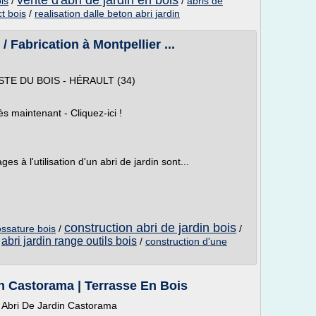
vente d'abri de jardin en bois
ois
/
/
abris de
ct bois
/
realisation dalle beton abri jardin
/ Fabrication à Montpellier ...
STE DU BOIS - HÉRAULT (34)
 maintenant - Cliquez-ici !
es à l'utilisation d'un abri de jardin sont...
construction abri de jardin bois
ossature bois
/
/
abri jardin range outils bois
/
/
construction d'une
n Castorama | Terrasse En Bois
 Abri De Jardin Castorama