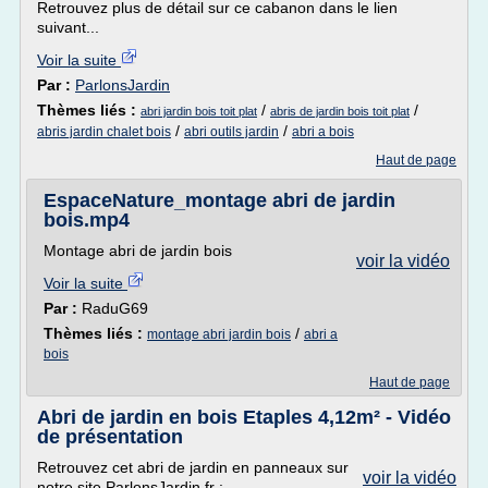
Retrouvez plus de détail sur ce cabanon dans le lien
suivant...
Voir la suite
Par :
ParlonsJardin
Thèmes liés :
/
/
abri jardin bois toit plat
abris de jardin bois toit plat
/
/
abris jardin chalet bois
abri outils jardin
abri a bois
Haut de page
EspaceNature_montage abri de jardin
bois.mp4
Montage abri de jardin bois
voir la vidéo
Voir la suite
Par :
RaduG69
Thèmes liés :
/
montage abri jardin bois
abri a
bois
Haut de page
Abri de jardin en bois Etaples 4,12m² - Vidéo
de présentation
Retrouvez cet abri de jardin en panneaux sur
voir la vidéo
notre site ParlonsJardin.fr :