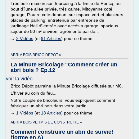
Très belle maison sur Tourcoing à la limite de Roncq, au
bout d?une allée privée, trés calme. Mitoyenne coté
garage, l?autre coté donnant sur espace vert et plusieurs
places de parking, entretenue par entreprise de
jardinage.Hall d\'entrée avec accés a garage, spacieux
séjour de 50 m² environ, agrémenté par de...
→
2 Vidéos
(et
91 Articles
) pour ce thème
ABRI A BOIS BRICO DEPOT »
La Minute Bricolage "Comment créer un
abri bois ? Ep.12
voir la vidéo
Brico Dépôt parraine la Minute Bricolage diffusée sur M6.
L'hiver au coin du feu...
Notre couple de bricoleurs, vous expliquent comment
fabriquer un abri bois dans votre jardin.
→
1 Vidéos
(et
18 Articles
) pour ce thème
ABRI A BOIS PERMIS DE CONSTRUIRE »
Comment construire un abri de survie!
(forme en A)