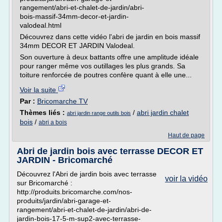
rangement/abri-et-chalet-de-jardin/abri-
bois-massif-34mm-decor-et-jardin-
valodeal.html
Découvrez dans cette vidéo l'abri de jardin en bois massif
34mm DECOR ET JARDIN Valodeal.
Son ouverture à deux battants offre une amplitude idéale
pour ranger même vos outillages les plus grands. Sa
toiture renforcée de poutres confère quant à elle une...
Voir la suite
Par :
Bricomarche TV
Thèmes liés :
/
abri jardin chalet
abri jardin range outils bois
bois
/
abri a bois
Haut de page
Abri de jardin bois avec terrasse DECOR ET
JARDIN - Bricomarché
Découvrez l'Abri de jardin bois avec terrasse
voir la vidéo
sur Bricomarché :
http://produits.bricomarche.com/nos-
produits/jardin/abri-garage-et-
rangement/abri-et-chalet-de-jardin/abri-de-
jardin-bois-17-5-m-sup2-avec-terrasse-