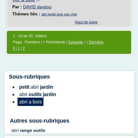
Par :
DAVID daydou
Thèmes liés :
abri jardin bois pas cher
Haut de page
1 - 10 de 30 Vidéos
Page : Première | < Précédente |
Suivante
> |
Dernière
0
|
1
|
2
Sous-rubriques
petit
abri
jardin
abri
outils jardin
abri
a
bois
Autres sous-rubriques
abri
range outils