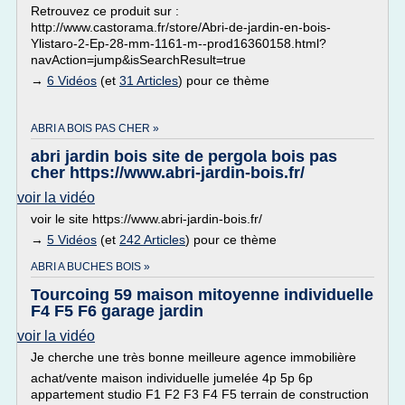
Retrouvez ce produit sur :
http://www.castorama.fr/store/Abri-de-jardin-en-bois-
Ylistaro-2-Ep-28-mm-1161-m--prod16360158.html?
navAction=jump&isSearchResult=true
→
6 Vidéos
(et
31 Articles
) pour ce thème
ABRI A BOIS PAS CHER »
abri jardin bois site de pergola bois pas
cher https://www.abri-jardin-bois.fr/
voir la vidéo
voir le site https://www.abri-jardin-bois.fr/
→
5 Vidéos
(et
242 Articles
) pour ce thème
ABRI A BUCHES BOIS »
Tourcoing 59 maison mitoyenne individuelle
F4 F5 F6 garage jardin
voir la vidéo
Je cherche une très bonne meilleure agence immobilière
achat/vente maison individuelle jumelée 4p 5p 6p
appartement studio F1 F2 F3 F4 F5 terrain de construction