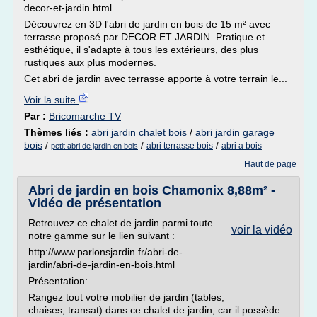
decor-et-jardin.html
Découvrez en 3D l'abri de jardin en bois de 15 m² avec
terrasse proposé par DECOR ET JARDIN. Pratique et
esthétique, il s'adapte à tous les extérieurs, des plus
rustiques aux plus modernes.
Cet abri de jardin avec terrasse apporte à votre terrain le...
Voir la suite
Par :
Bricomarche TV
Thèmes liés :
abri jardin chalet bois
/
abri jardin garage
bois
/
/
/
abri terrasse bois
abri a bois
petit abri de jardin en bois
Haut de page
Abri de jardin en bois Chamonix 8,88m² -
Vidéo de présentation
Retrouvez ce chalet de jardin parmi toute
voir la vidéo
notre gamme sur le lien suivant :
http://www.parlonsjardin.fr/abri-de-
jardin/abri-de-jardin-en-bois.html
Présentation:
Rangez tout votre mobilier de jardin (tables,
chaises, transat) dans ce chalet de jardin, car il possède