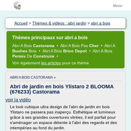
Menu
Accueil
>
Thèmes & vidéos : abri jardin
>
abri a bois
Thèmes principaux sur abri a bois
Abri
A
Bois
Castorama
•
Abri
A
Bois
Pas
Cher
•
Abri
A
Buches
Bois
•
Abri
A
Bois
Brico Depot
•
Abri
A
Bois
Permis
De
Construire
•
Voir également
les articles
pour ce thème
ABRI A BOIS CASTORAMA »
Abri de jardin en bois Ylistaro 2 BLOOMA
(676233) Castorama
voir la vidéo
Le look cubique ultra design de l'abri de jardin en bois
Ylistaro ne passera pas inaperçu. Esthétique et lumineux
grâce à ses grandes ouvertures vitrées, il est parfait pour
s'aménager un espace détente à l'abri des regards et des
intempéries au fond du jardin.