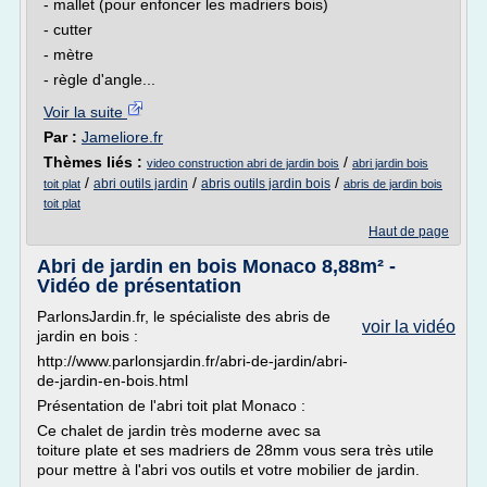
- mallet (pour enfoncer les madriers bois)
- cutter
- mètre
- règle d'angle...
Voir la suite
Par :
Jameliore.fr
Thèmes liés :
/
video construction abri de jardin bois
abri jardin bois
/
/
/
abri outils jardin
abris outils jardin bois
toit plat
abris de jardin bois
toit plat
Haut de page
Abri de jardin en bois Monaco 8,88m² -
Vidéo de présentation
ParlonsJardin.fr, le spécialiste des abris de
voir la vidéo
jardin en bois :
http://www.parlonsjardin.fr/abri-de-jardin/abri-
de-jardin-en-bois.html
Présentation de l'abri toit plat Monaco :
Ce chalet de jardin très moderne avec sa
toiture plate et ses madriers de 28mm vous sera très utile
pour mettre à l'abri vos outils et votre mobilier de jardin.