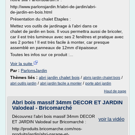
http://www.parlonsjardin.fr/abri-de-jardin/abri-
de-jardin-en-bois.html
Présentation du chalet Etaples :
Mettez vos outils de jardinage à l'abri dans ce
chalet de jardin en bois. Il vous permettra aussi de bricoler,
car il est très lumineux avec ses 2 fenêtres et pratique avec
ses 2 portes ! Il est très facile à monter, car presque
assemblé en panneaux de 12mm d'épaisseur.
Toutes les infos sur ce produit :...
Voir la suite
Par :
ParlonsJardin
Thèmes liés :
abri jardin chalet bois
/
/
abris jardin chalet bois
/
/
abri outils jardin
abri jardin facile a monter
porte abri jardin
Haut de page
Abri bois massif 34mm DECOR ET JARDIN
Valodeal - Bricomarché
Découvrez l'abri bois massif 34mm DECOR
voir la vidéo
ET JARDIN Valodeal sur Bricomarché :
http://produits.bricomarche.com/nos-
produits/jardin/abri-garage-et-