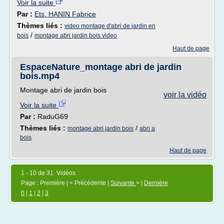
Voir la suite
Par :
Ets. HANIN Fabrice
Thèmes liés :
video montage d'abri de jardin en
/
bois
montage abri jardin bois video
Haut de page
EspaceNature_montage abri de jardin
bois.mp4
Montage abri de jardin bois
voir la vidéo
Voir la suite
Par :
RaduG69
Thèmes liés :
/
montage abri jardin bois
abri a
bois
Haut de page
1 - 10 de 31 Vidéos
Page : Première | < Précédente |
Suivante
> |
Dernière
0
|
1
|
2
|
3