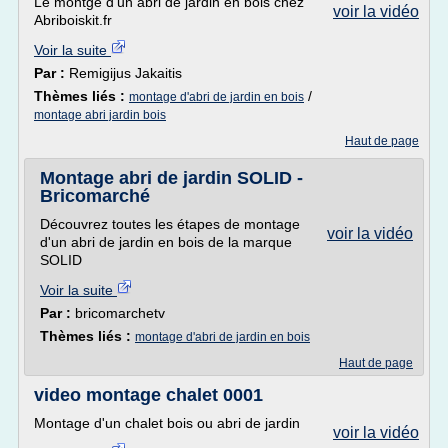
Le montge d'un abri de jardin en bois chez
voir la vidéo
Abriboiskit.fr
Voir la suite
Par :
Remigijus Jakaitis
Thèmes liés :
/
montage d'abri de jardin en bois
montage abri jardin bois
Haut de page
Montage abri de jardin SOLID -
Bricomarché
Découvrez toutes les étapes de montage
voir la vidéo
d'un abri de jardin en bois de la marque
SOLID
Voir la suite
Par :
bricomarchetv
Thèmes liés :
montage d'abri de jardin en bois
Haut de page
video montage chalet 0001
Montage d'un chalet bois ou abri de jardin
voir la vidéo