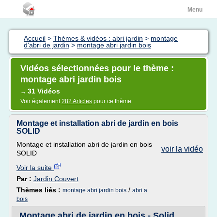
Menu
Accueil
>
Thèmes & vidéos : abri jardin
>
montage
d'abri de jardin
>
montage abri jardin bois
Vidéos sélectionnées pour le thème :
montage abri jardin bois
31 Vidéos
→
Voir également
282 Articles
pour ce thème
Montage et installation abri de jardin en bois
SOLID
Montage et installation abri de jardin en bois
voir la vidéo
SOLID
Voir la suite
Par :
Jardin Couvert
Thèmes liés :
/
montage abri jardin bois
abri a
bois
Montage abri de jardin en bois - Solid