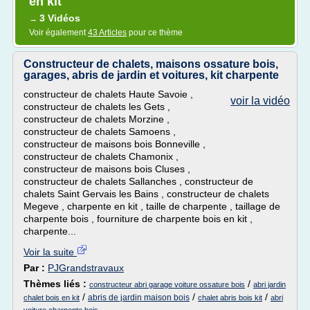
en kit
3 Vidéos
→
Voir également
43 Articles
pour ce thème
Constructeur de chalets, maisons ossature bois,
garages, abris de jardin et voitures, kit charpente
constructeur de chalets Haute Savoie ,
voir la vidéo
constructeur de chalets les Gets ,
constructeur de chalets Morzine ,
constructeur de chalets Samoens ,
constructeur de maisons bois Bonneville ,
constructeur de chalets Chamonix ,
constructeur de maisons bois Cluses ,
constructeur de chalets Sallanches , constructeur de
chalets Saint Gervais les Bains , constructeur de chalets
Megeve , charpente en kit , taille de charpente , taillage de
charpente bois , fourniture de charpente bois en kit ,
charpente...
Voir la suite
Par :
PJGrandstravaux
Thèmes liés :
/
constructeur abri garage voiture ossature bois
abri jardin
/
/
/
abris de jardin maison bois
chalet bois en kit
chalet abris bois kit
abri