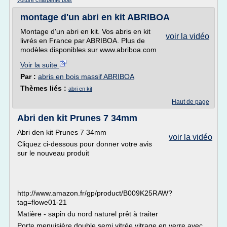
voiture charpente bois
montage d'un abri en kit ABRIBOA
Montage d'un abri en kit. Vos abris en kit
voir la vidéo
livrés en France par ABRIBOA. Plus de
modèles disponibles sur www.abriboa.com
Voir la suite
Par :
abris en bois massif ABRIBOA
Thèmes liés :
abri en kit
Haut de page
Abri den kit Prunes 7 34mm
Abri den kit Prunes 7 34mm
voir la vidéo
Cliquez ci-dessous pour donner votre avis
sur le nouveau produit
http://www.amazon.fr/gp/product/B009K25RAW?
tag=flowe01-21
Matière - sapin du nord naturel prêt à traiter
Porte menuisière double semi vitrée vitrage en verre avec