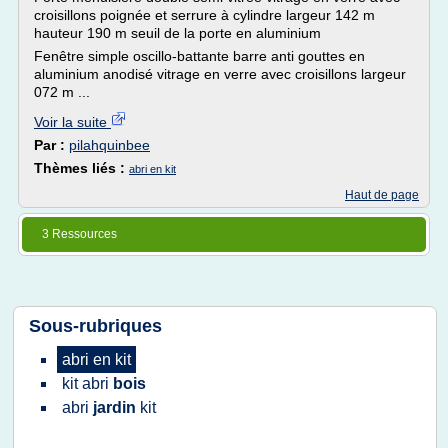
croisillons poignée et serrure à cylindre largeur 142 m
hauteur 190 m seuil de la porte en aluminium
Fenêtre simple oscillo-battante barre anti gouttes en
aluminium anodisé vitrage en verre avec croisillons largeur
072 m ...
Voir la suite
Par :
pilahquinbee
Thèmes liés :
abri en kit
Haut de page
3 Ressources
Sous-rubriques
abri
en
kit
kit abri
bois
abri
jardin
kit