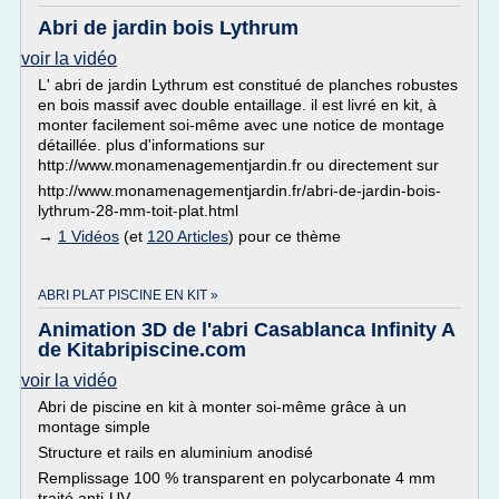
Abri de jardin bois Lythrum
voir la vidéo
L' abri de jardin Lythrum est constitué de planches robustes
en bois massif avec double entaillage. il est livré en kit, à
monter facilement soi-même avec une notice de montage
détaillée. plus d'informations sur
http://www.monamenagementjardin.fr ou directement sur
http://www.monamenagementjardin.fr/abri-de-jardin-bois-
lythrum-28-mm-toit-plat.html
→
1 Vidéos
(et
120 Articles
) pour ce thème
ABRI PLAT PISCINE EN KIT »
Animation 3D de l'abri Casablanca Infinity A
de Kitabripiscine.com
voir la vidéo
Abri de piscine en kit à monter soi-même grâce à un
montage simple
Structure et rails en aluminium anodisé
Remplissage 100 % transparent en polycarbonate 4 mm
traité anti-UV