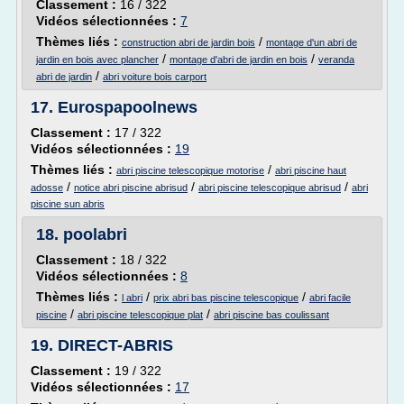
Classement :
16 / 322
Vidéos sélectionnées :
7
Thèmes liés :
/
construction abri de jardin bois
montage d'un abri de
/
/
jardin en bois avec plancher
montage d'abri de jardin en bois
veranda
/
abri de jardin
abri voiture bois carport
17.
Eurospapoolnews
Classement :
17 / 322
Vidéos sélectionnées :
19
Thèmes liés :
/
abri piscine telescopique motorise
abri piscine haut
/
/
/
adosse
notice abri piscine abrisud
abri piscine telescopique abrisud
abri
piscine sun abris
18.
poolabri
Classement :
18 / 322
Vidéos sélectionnées :
8
Thèmes liés :
/
/
l abri
prix abri bas piscine telescopique
abri facile
/
/
piscine
abri piscine telescopique plat
abri piscine bas coulissant
19.
DIRECT-ABRIS
Classement :
19 / 322
Vidéos sélectionnées :
17