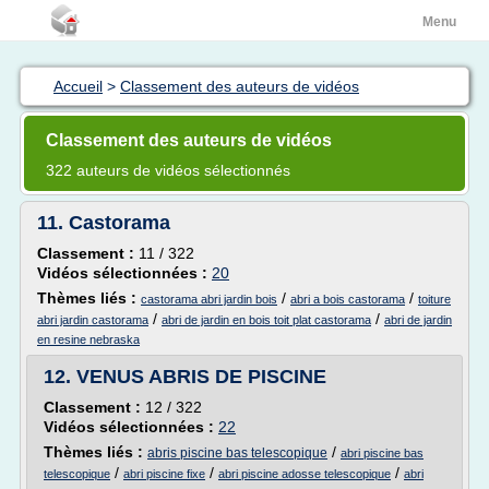
Menu
Accueil
>
Classement des auteurs de vidéos
Classement des auteurs de vidéos
322 auteurs de vidéos sélectionnés
11.
Castorama
Classement :
11 / 322
Vidéos sélectionnées :
20
Thèmes liés :
/
/
castorama abri jardin bois
abri a bois castorama
toiture
/
/
abri jardin castorama
abri de jardin en bois toit plat castorama
abri de jardin
en resine nebraska
12.
VENUS ABRIS DE PISCINE
Classement :
12 / 322
Vidéos sélectionnées :
22
Thèmes liés :
/
abris piscine bas telescopique
abri piscine bas
/
/
/
telescopique
abri piscine fixe
abri piscine adosse telescopique
abri