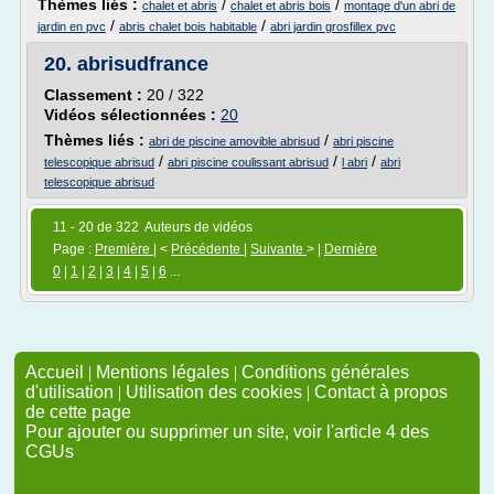
Thèmes liés :
/
/
chalet et abris
chalet et abris bois
montage d'un abri de
/
/
jardin en pvc
abris chalet bois habitable
abri jardin grosfillex pvc
20.
abrisudfrance
Classement :
20 / 322
Vidéos sélectionnées :
20
Thèmes liés :
/
abri de piscine amovible abrisud
abri piscine
/
/
/
telescopique abrisud
abri piscine coulissant abrisud
l abri
abri
telescopique abrisud
11 - 20 de 322 Auteurs de vidéos
Page :
Première
| <
Précédente
|
Suivante
> |
Dernière
0
|
1
|
2
|
3
|
4
|
5
|
6
...
Accueil
|
Mentions légales
|
Conditions générales
d'utilisation
|
Utilisation des cookies
|
Contact à propos
de cette page
Pour ajouter ou supprimer un site, voir l'article 4 des
CGUs