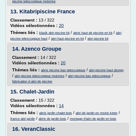
piscine telescopique motorise
13.
Kitabripiscine France
Classement :
13 / 322
Vidéos sélectionnées :
20
Thèmes liés :
/
/
klasik abri piscine kit
abris haut de piscine en kit
abri
/
/
piscine telescopique haut
abri haut piscine en kit
abri piscine kit
14.
Azenco Groupe
Classement :
14 / 322
Vidéos sélectionnées :
20
Thèmes liés :
/
abris piscine bas telescopique
abri piscine haut design
/
/
/
abri piscine telescopique motorise
abri piscine bas telescopique
fabrication d abri de piscine
15.
Chalet-Jardin
Classement :
15 / 322
Vidéos sélectionnées :
14
Thèmes liés :
/
/
abris jardin chalet bois
abri de jardin en resine keter
/
/
france abri jardin
abris de jardin bois
montage d'abri de jardin en bois
16.
VeranClassic