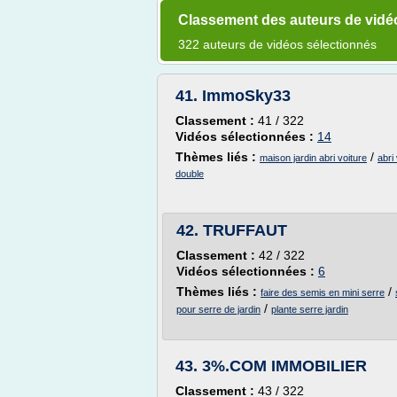
Classement des auteurs de vidé
322 auteurs de vidéos sélectionnés
41.
ImmoSky33
Classement :
41 / 322
Vidéos sélectionnées :
14
Thèmes liés :
/
maison jardin abri voiture
abri
double
42.
TRUFFAUT
Classement :
42 / 322
Vidéos sélectionnées :
6
Thèmes liés :
/
faire des semis en mini serre
/
pour serre de jardin
plante serre jardin
43.
3%.COM IMMOBILIER
Classement :
43 / 322