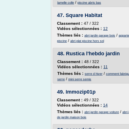
/
lamelle colle
piscine abris bas
47.
Square Habitat
Classement :
47 / 322
Vidéos sélectionnées :
12
Thèmes liés :
/
abri jardin garage bois
apparte
/
piscine
abri plat piscine hors sol
48.
Rustica l'hebdo jardin
Classement :
48 / 322
Vidéos sélectionnées :
11
Thèmes liés :
/
serre d hiver
comment fabrique
/
serre
mini serre semis
49.
Immozip01p
Classement :
49 / 322
Vidéos sélectionnées :
14
Thèmes liés :
/
abri jardin garage voiture
abri
de jardin maison bois