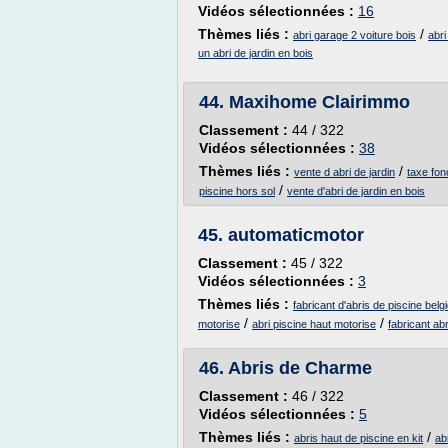
Vidéos sélectionnées :
16
Thèmes liés :
/
abri garage 2 voiture bois
abri
un abri de jardin en bois
44.
Maxihome Clairimmo
Classement :
44 / 322
Vidéos sélectionnées :
38
Thèmes liés :
/
vente d abri de jardin
taxe fon
/
piscine hors sol
vente d'abri de jardin en bois
45.
automaticmotor
Classement :
45 / 322
Vidéos sélectionnées :
3
Thèmes liés :
fabricant d'abris de piscine belg
/
/
motorise
abri piscine haut motorise
fabricant ab
46.
Abris de Charme
Classement :
46 / 322
Vidéos sélectionnées :
5
Thèmes liés :
/
abris haut de piscine en kit
ab