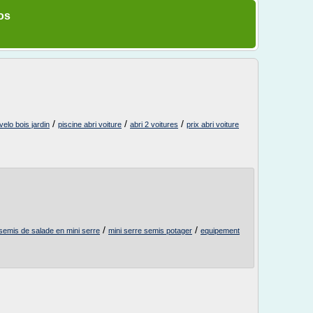
os
/
/
/
 velo bois jardin
piscine abri voiture
abri 2 voitures
prix abri voiture
/
/
semis de salade en mini serre
mini serre semis potager
equipement