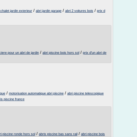
/
/
/
 chalet jardin exterieur
abri jardin garage
abri 2 voitures bois
prix d
/
/
ciere pour un abri de jardin
abri piscine bois hors sol
prix d'un abri de
/
/
ique
motorisation automatique abri piscine
abri piscine telescopique
ris piscine france
/
/
ri piscine ronde hors sol
abris piscine bas sans rail
abri piscine bois