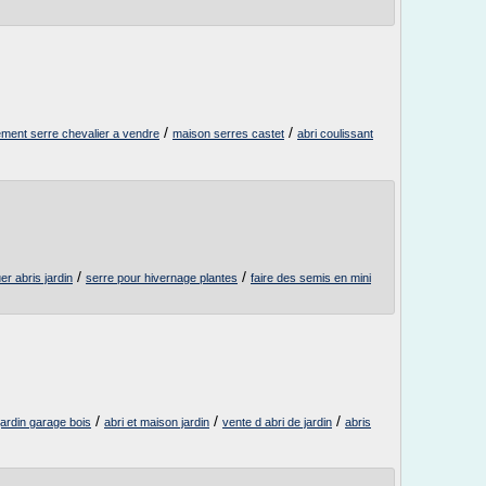
/
/
ment serre chevalier a vendre
maison serres castet
abri coulissant
/
/
r abris jardin
serre pour hivernage plantes
faire des semis en mini
/
/
/
 jardin garage bois
abri et maison jardin
vente d abri de jardin
abris