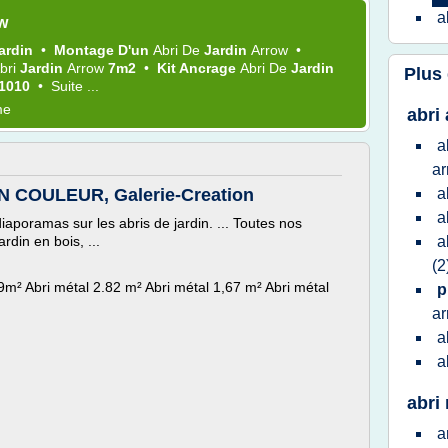
a
ow
ardin
•
Montage D'un
Abri
De
Jardin
Arrow
•
bri
Jardin
Arrow
7m2
•
Kit Ancrage
Abri
De
Jardin
Plus
 1010
•
Suite ...
me
abri
a
a
 COULEUR, Galerie-Creation
a
a
iaporamas sur les abris de jardin. ... Toutes nos
rdin en bois, ...
a
(2
9m² Abri métal 2.82 m² Abri métal 1,67 m² Abri métal
p
a
a
a
abri 
a