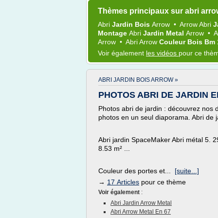
Thèmes principaux sur abri arr
Abri
Jardin Bois
Arrow
•
Arrow Abri
J
Montage
Abri
Jardin Metal
Arrow
•
A
Arrow
•
Abri Arrow
Couleur Bois Bm
Voir également
les vidéos
pour ce thè
ABRI JARDIN BOIS ARROW »
PHOTOS ABRI DE JARDIN EN
Photos abri de jardin : découvrez nos d
photos en un seul diaporama. Abri de ja
Abri jardin SpaceMaker Abri métal 5. 2
8.53 m² ...
Couleur des portes et...
[suite...]
→
17 Articles
pour ce thème
Voir également
:
Abri Jardin Arrow Metal
Abri Arrow Metal En 67