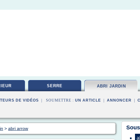
IEUR
SERRE
ABRI JARDIN
TEURS DE VIDÉOS
| SOUMETTRE :
UN ARTICLE
|
ANNONCER
|
Sous
in
>
abri arrow
a