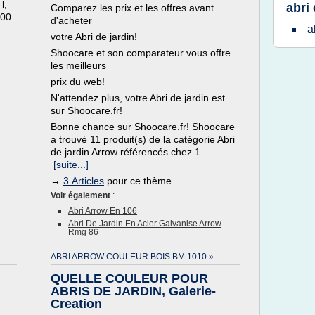
l,
abri
Comparez les prix et les offres avant
,00
d'acheter
a
votre Abri de jardin!
Shoocare et son comparateur vous offre
les meilleurs
prix du web!
N'attendez plus, votre Abri de jardin est
sur Shoocare.fr!
Bonne chance sur Shoocare.fr! Shoocare
a trouvé 11 produit(s) de la catégorie Abri
de jardin Arrow référencés chez 1...
[suite...]
→
3 Articles
pour ce thème
Voir également
:
Abri Arrow En 106
Abri De Jardin En Acier Galvanise Arrow
Rmg 86
ABRI ARROW COULEUR BOIS BM 1010 »
QUELLE COULEUR POUR
ABRIS DE JARDIN, Galerie-
Creation