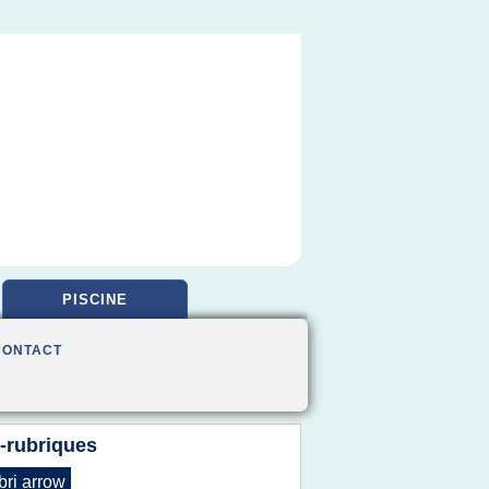
PISCINE
CONTACT
-rubriques
bri arrow