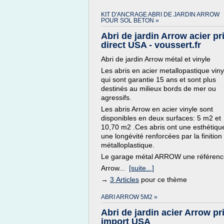
KIT D'ANCRAGE ABRI DE JARDIN ARROW
POUR SOL BETON »
Abri de jardin Arrow acier pr
direct USA - voussert.fr
Abri de jardin Arrow métal et vinyle
Les abris en acier metallopastique viny
qui sont garantie 15 ans et sont plus
destinés au milieux bords de mer ou
agressifs.
Les abris Arrow en acier vinyle sont
disponibles en deux surfaces: 5 m2 et
10,70 m2 .Ces abris ont une esthétiqu
une longévité renforcées par la finition
métalloplastique.
Le garage métal ARROW une référenc
Arrow...
[suite...]
→
3 Articles
pour ce thème
ABRI ARROW 5M2 »
Abri de jardin acier Arrow pr
import USA