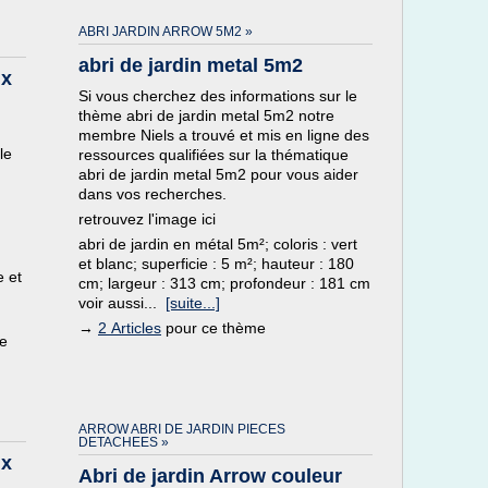
ABRI JARDIN ARROW 5M2 »
abri de jardin metal 5m2
ix
Si vous cherchez des informations sur le
thème abri de jardin metal 5m2 notre
membre Niels a trouvé et mis en ligne des
le
ressources qualifiées sur la thématique
abri de jardin metal 5m2 pour vous aider
dans vos recherches.
retrouvez l'image ici
abri de jardin en métal 5m²; coloris : vert
et blanc; superficie : 5 m²; hauteur : 180
e et
cm; largeur : 313 cm; profondeur : 181 cm
voir aussi...
[suite...]
→
2 Articles
pour ce thème
e
ARROW ABRI DE JARDIN PIECES
DETACHEES »
ix
Abri de jardin Arrow couleur