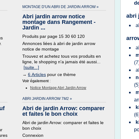
d
MONTAGE D'UN ABRI DE JARDIN ARROW »
abri 
Abri jardin arrow notice
montage dans Rangement -
a
Jardin ...
Produits par page 15 30 60 120
arro
us
.
Annonces liées à abri de jardin arrow
a
notice de montage
m
Trouvez et achetez tous vos produits en
ligne, le shopping n'a jamais été aussi...
(7
[suite...]
a
→
6 Articles
pour ce thème
n
Voir également
:
(5
Notice Montage Abri Jardin Arrow
m
ABRI JARDIN ARROW 7M2 »
a
k
uf
Abri de jardin Arrow: comparer
et faites le bon choix
(6
k
Abri de jardin Arrow: comparer et faites le
bon choix
p
ur
ures
Connexion