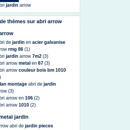
bri
jardin
arrow
 de thèmes sur
abri arrow
 arrow
bri
de
jardin
en
acier galvanise
rrow
rmg 86
(1)
bri
jardin
arrow
7m2
(3)
bri arrow
metal
en
67
(3)
bri arrow
couleur bois bm 1010
)
lan montage
abri
de
jardin
rrow
(3)
bri arrow
en
106
(2)
bri arrow
1010
(2)
metal jardin
rrow abri
de
jardin pieces