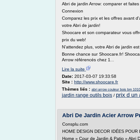
Abri de jardin Arrow: comparer et faites
Connexion
Comparez les prix et les offres avant d
votre Abri de jardin!
Shoocare et son comparateur vous offre
prix du web!
N'attendez plus, votre Abri de jardin es
Bonne chance sur Shoocare.fr! Shoocare 
Arrow référencés chez 1...
Lire la suite
Date:
2017-03-07 19:33:58
Site :
http://www.shoocare.fr
Thèmes liés :
abri arrow couleur bois bm 101
prix d un 
jardin range outils bois
/
Abri De Jardin Acier Arrow Pr
Consplu.com
HOME DESIGN DECOR IDÉES POUR L
Home » Cour de Jardin & Patio » Abri D