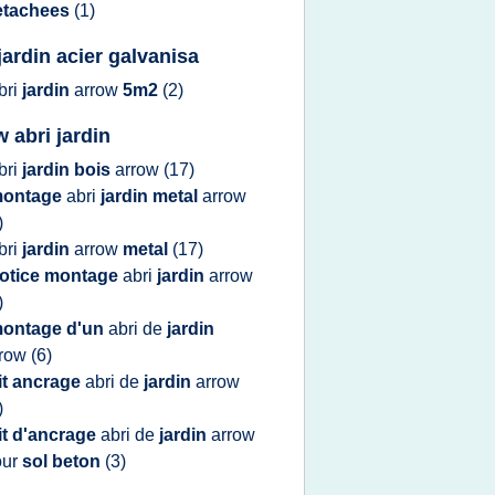
etachees
(1)
jardin acier galvanisa
bri
jardin
arrow
5m2
(2)
w abri jardin
bri
jardin bois
arrow
(17)
ontage
abri
jardin metal
arrow
)
bri
jardin
arrow
metal
(17)
otice montage
abri
jardin
arrow
)
ontage d'un
abri
de
jardin
rrow
(6)
it ancrage
abri
de
jardin
arrow
)
it d'ancrage
abri
de
jardin
arrow
our
sol beton
(3)