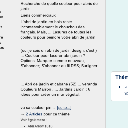
Recherche de quelle couleur pour abris de
jardin
e
Liens commerciaux
ne
e
L'abri de jardin en bois reste
us
incontestablement le chouchou des
français. Mais, ... Lasures de toutes les
re
couleurs pour peindre votre abri de jardin.
s
Vos
(oui je sais un abri de jardin design, c'est )
... Couleur pour lasurer abri jardin ?
Options. Marquer comme nouveau;
S'abonner; S'abonner au fil RSS; Surligner
...
Thèm
... Abri de jardin et cabane (52) ... veranda
a
Couleurs Marron , ... Jardins Jardin : 6
m
idées pour créer un mur végétal;
vu sa couleur pin...
[suite...]
→
2 Articles
pour ce thème
Voir également
:
Abri Arrow 1010