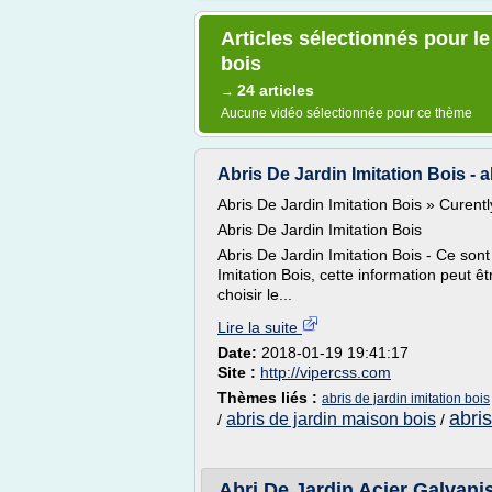
Articles sélectionnés pour le
bois
24 articles
→
Aucune vidéo sélectionnée pour ce thème
Abris De Jardin Imitation Bois - abr
Abris De Jardin Imitation Bois » Curent
Abris De Jardin Imitation Bois
Abris De Jardin Imitation Bois - Ce sont
Imitation Bois, cette information peut ê
choisir le...
Lire la suite
Date:
2018-01-19 19:41:17
Site :
http://vipercss.com
Thèmes liés :
abris de jardin imitation bois
abris
abris de jardin maison bois
/
/
Abri De Jardin Acier Galvanise