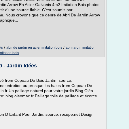
din Arrow En Acier Galvanis 4m2 Imitation Bois photos
rtir d'une source fiable. C'est soumis par
ine. Nous croyons que ce genre de Abri De Jardin Arrow
aphique...
/
/
abri de jardin en acier imitation bois
abri jardin imitation
ois
mitation bois
 - Jardin Idées
oé from Copeau De Bois Jardin, source:
sans entretien ou presque les haies from Copeau De
in.fr Un paillage naturel pour votre jardin Blog Oléo
 blog.oleomac.fr Paillage toile de paillage et écorce
on D Enfant Pour Jardin, source: recupe.net Design
.