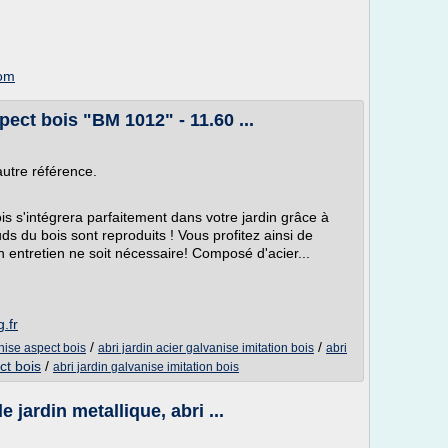
com
pect bois "BM 1012" - 11.60 ...
autre référence.
is s'intégrera parfaitement dans votre jardin grâce à
s du bois sont reproduits ! Vous profitez ainsi de
n entretien ne soit nécessaire! Composé d'acier...
.fr
/
/
anise aspect bois
abri jardin acier galvanise imitation bois
abri
ct bois
/
abri jardin galvanise imitation bois
e jardin metallique, abri ...