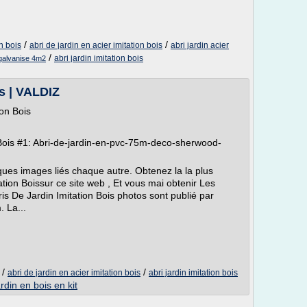
/
/
n bois
abri de jardin en acier imitation bois
abri jardin acier
/
abri jardin imitation bois
r galvanise 4m2
is | VALDIZ
ion Bois
 Bois #1: Abri-de-jardin-en-pvc-75m-deco-sherwood-
ques images liés chaque autre. Obtenez la la plus
tion Boissur ce site web , Et vous mai obtenir Les
is De Jardin Imitation Bois photos sont publié par
 La...
/
/
abri de jardin en acier imitation bois
abri jardin imitation bois
ardin en bois en kit