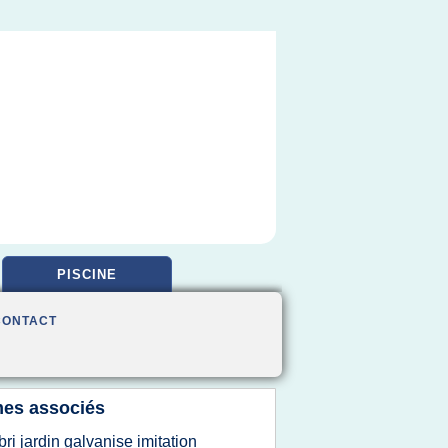
PISCINE
CONTACT
es associés
bri jardin galvanise imitation