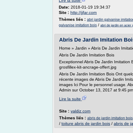
Lire la suite
Date:
2018-01-19 19:34:37
Site :
http://jjfar.com
Thèmes liés :
abri jardin galvanise imitatio
/
galvanise imitation bois
abri de jardin en acie
Abris De Jardin Imitation Bo
Home » Jardin » Abris De Jardin Imitat
Abris De Jardin Imitation Bois
Exceptionnel Abris De Jardin Imitation
grosfillex-kit-ancrage-offert.jpg
Abris De Jardin Imitation Bois Ont quel
récente images de Abris De Jardin Imita
images Ici Pour le personnel usage. Abr
Admin sur October 13, 2017 at 9:45 pm.
Lire la suite
Site :
valdiz.com
Thèmes liés :
abris de jardin imitation bois
/
toiture abris de jardin bois
/
abris de j