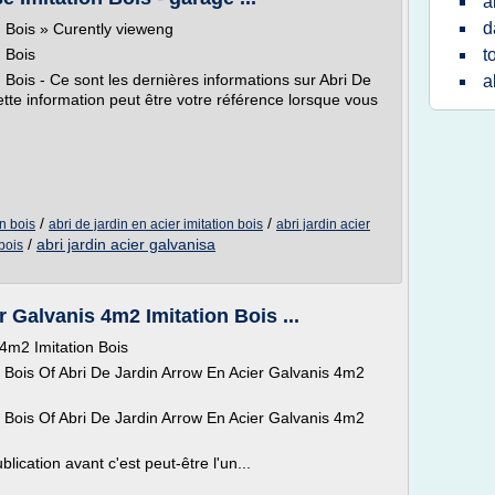
a
d
n Bois » Curently vieweng
n Bois
t
 Bois - Ce sont les dernières informations sur Abri De
a
ette information peut être votre référence lorsque vous
/
/
on bois
abri de jardin en acier imitation bois
abri jardin acier
/
abri jardin acier galvanisa
 bois
 Galvanis 4m2 Imitation Bois ...
 4m2 Imitation Bois
n Bois Of Abri De Jardin Arrow En Acier Galvanis 4m2
n Bois Of Abri De Jardin Arrow En Acier Galvanis 4m2
lication avant c'est peut-être l'un...