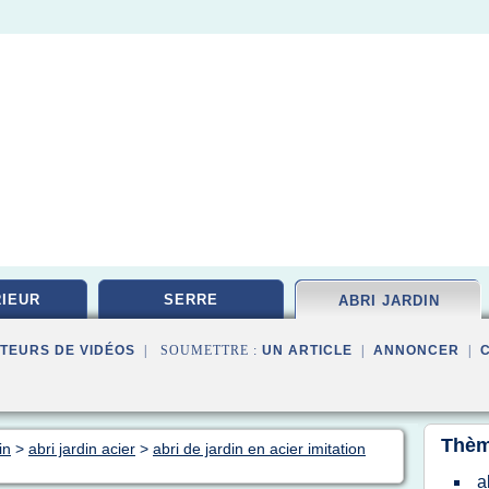
IEUR
SERRE
ABRI JARDIN
TEURS DE VIDÉOS
| SOUMETTRE :
UN ARTICLE
|
ANNONCER
|
Thèm
in
>
abri jardin acier
>
abri de jardin en acier imitation
a