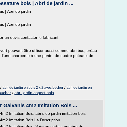
sature bois | Abri de jardin ...
s | Abri de jardin
s | Abri de jardin
 un devis contacter le fabricant
vert pouvant être utiliser aussi comme abri bus, préau
e d'une charpente à une pente, de quatre poteaux de
/
/
abri de jardin en bois 2 x 2 avec bucher
abri de jardin en
 bucher
/
abri jardin aspect bois
 Galvanis 4m2 Imitation Bois ...
m2 Imitation Bois: abris de jardin imitation bois
 4m2 Imitation Bois La Description
 4m2 Imitation Bois. Voici un certain nombre de