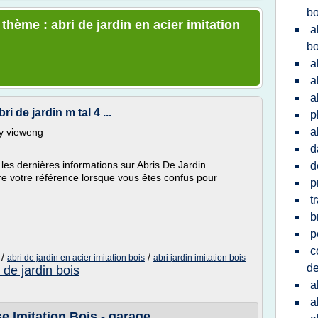
bo
 thème : abri de jardin en acier imitation
a
bo
a
a
a
i de jardin m tal 4 ...
p
a
ly vieweng
d
 les dernières informations sur Abris De Jardin
d
tre votre référence lorsque vous êtes confus pour
p
t
b
p
c
/
/
abri de jardin en acier imitation bois
abri jardin imitation bois
de
 de jardin bois
a
a
 Imitation Bois - garage ...