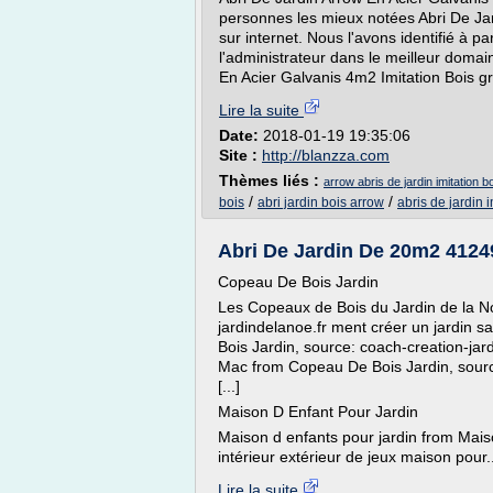
personnes les mieux notées Abri De Jar
sur internet. Nous l'avons identifié à pa
l'administrateur dans le meilleur doma
En Acier Galvanis 4m2 Imitation Bois gr
Lire la suite
Date:
2018-01-19 19:35:06
Site :
http://blanzza.com
Thèmes liés :
arrow abris de jardin imitation b
/
/
bois
abri jardin bois arrow
abris de jardin i
Abri De Jardin De 20m2 41249
Copeau De Bois Jardin
Les Copeaux de Bois du Jardin de la N
jardindelanoe.fr ment créer un jardin 
Bois Jardin, source: coach-creation-jard
Mac from Copeau De Bois Jardin, source:
[...]
Maison D Enfant Pour Jardin
Maison d enfants pour jardin from Mais
intérieur extérieur de jeux maison pour..
Lire la suite