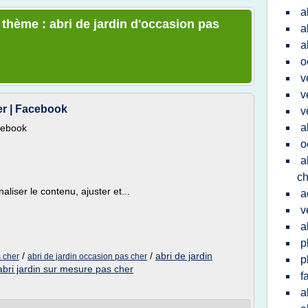
a
 thème : abri de jardin d'occasion pas
a
a
o
v
v
er | Facebook
v
a
acebook
o
a
ch
liser le contenu, ajuster et...
a
v
a
p
/
/
abri de jardin
s cher
abri de jardin occasion pas cher
p
abri jardin sur mesure pas cher
f
a