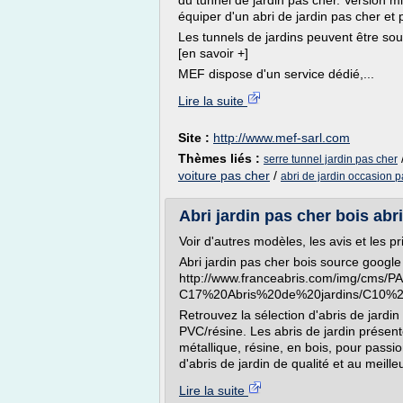
du tunnel de jardin pas cher. Version mi
équiper d'un abri de jardin pas cher et 
Les tunnels de jardins peuvent être sou
[en savoir +]
MEF dispose d'un service dédié,...
Lire la suite
Site :
http://www.mef-sarl.com
Thèmes liés :
serre tunnel jardin pas cher
voiture pas cher
/
abri de jardin occasion p
Abri jardin pas cher bois abr
Voir d'autres modèles, les avis et les pr
Abri jardin pas cher bois source google
http://www.franceabris.com/img/cms
C17%20Abris%20de%20jardins/C10%20
Retrouvez la sélection d'abris de jardi
PVC/résine. Les abris de jardin présent
métallique, résine, en bois, pour pass
d'abris de jardin de qualité et au meille
Lire la suite