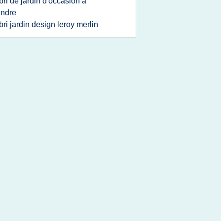
bri de jardin d'occasion a
endre
bri jardin design leroy merlin