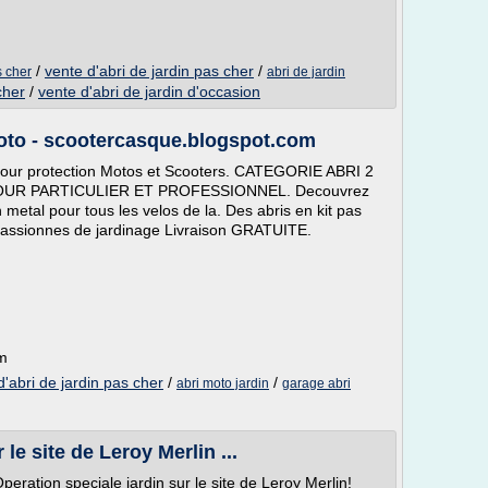
/
vente d'abri de jardin pas cher
/
s cher
abri de jardin
cher
/
vente d'abri de jardin d'occasion
oto - scootercasque.blogspot.com
 pour protection Motos et Scooters. CATEGORIE ABRI 2
UR PARTICULIER ET PROFESSIONNEL. Decouvrez
metal pour tous les velos de la. Des abris en kit pas
r passionnes de jardinage Livraison GRATUITE.
om
d'abri de jardin pas cher
/
/
abri moto jardin
garage abri
le site de Leroy Merlin ...
peration speciale jardin sur le site de Leroy Merlin!