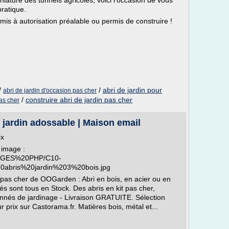
niature des tunnels agricoles, voici l'occasion de vous
pratique.
mis à autorisation préalable ou permis de construire !
/
/
abri de jardin pour
abri de jardin d'occasion pas cher
/
construire abri de jardin pas cher
as cher
i jardin adossable | Maison email
ix
 image :
/PAGES%20PHP/C10-
abris%20jardin%203%20bois.jpg
n pas cher de OOGarden : Abri en bois, en acier ou en
és sont tous en Stock. Des abris en kit pas cher,
ionnés de jardinage - Livraison GRATUITE. Sélection
ur prix sur Castorama.fr. Matières bois, métal et...