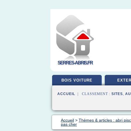
SERRES-ABRIS.FR
BOIS VOITURE
EXTER
ACCUEIL
| CLASSEMENT :
SITES
,
AU
Accueil
>
Thèmes & articles : abri pis
pas cher