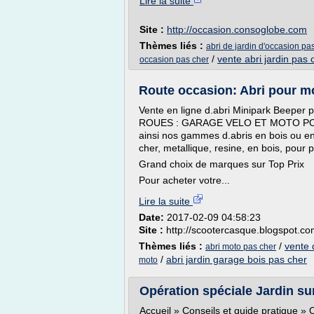
Lire la suite
Site :
http://occasion.consoglobe.com
Thèmes liés :
abri de jardin d'occasion pa
/
vente abri jardin pas 
occasion pas cher
Route occasion: Abri pour m
Vente en ligne d.abri Minipark Beeper
ROUES : GARAGE VELO ET MOTO PO
ainsi nos gammes d.abris en bois ou en 
cher, metallique, resine, en bois, pou
Grand choix de marques sur Top Prix
Pour acheter votre...
Lire la suite
Date:
2017-02-09 04:58:23
Site :
http://scootercasque.blogspot.c
Thèmes liés :
/
vente 
abri moto pas cher
/
abri jardin garage bois pas cher
moto
Opération spéciale Jardin sur 
Accueil » Conseils et guide pratique » O