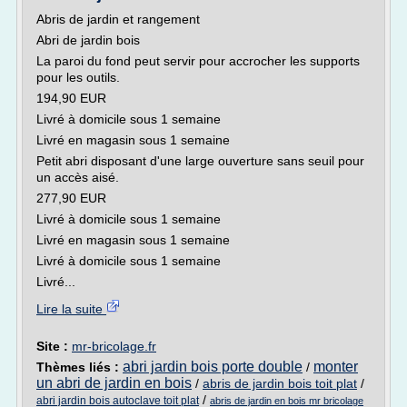
Abris de jardin et rangement
Abri de jardin bois
La paroi du fond peut servir pour accrocher les supports
pour les outils.
194,90 EUR
Livré à domicile sous 1 semaine
Livré en magasin sous 1 semaine
Petit abri disposant d'une large ouverture sans seuil pour
un accès aisé.
277,90 EUR
Livré à domicile sous 1 semaine
Livré en magasin sous 1 semaine
Livré à domicile sous 1 semaine
Livré...
Lire la suite
Site :
mr-bricolage.fr
abri jardin bois porte double
monter
Thèmes liés :
/
un abri de jardin en bois
/
abris de jardin bois toit plat
/
/
abri jardin bois autoclave toit plat
abris de jardin en bois mr bricolage