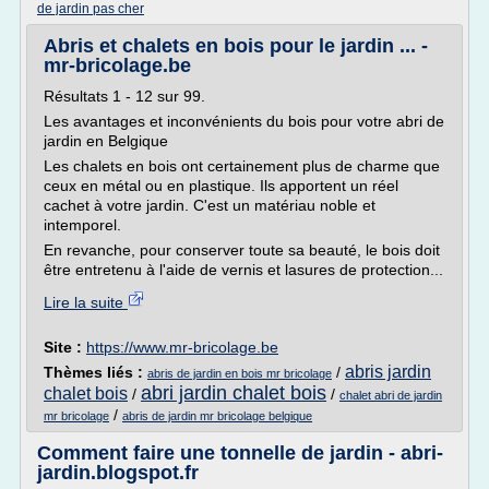
de jardin pas cher
Abris et chalets en bois pour le jardin ... -
mr-bricolage.be
Résultats 1 - 12 sur 99.
Les avantages et inconvénients du bois pour votre abri de
jardin en Belgique
Les chalets en bois ont certainement plus de charme que
ceux en métal ou en plastique. Ils apportent un réel
cachet à votre jardin. C'est un matériau noble et
intemporel.
En revanche, pour conserver toute sa beauté, le bois doit
être entretenu à l'aide de vernis et lasures de protection...
Lire la suite
Site :
https://www.mr-bricolage.be
abris jardin
Thèmes liés :
/
abris de jardin en bois mr bricolage
abri jardin chalet bois
chalet bois
/
/
chalet abri de jardin
/
mr bricolage
abris de jardin mr bricolage belgique
Comment faire une tonnelle de jardin - abri-
jardin.blogspot.fr