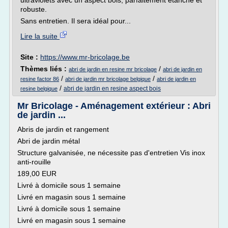
ultraviolets avec un aspect bois, parfaitement étanche et
robuste.
Sans entretien. Il sera idéal pour...
Lire la suite
Site :
https://www.mr-bricolage.be
Thèmes liés :
/
abri de jardin en resine mr bricolage
abri de jardin en
/
/
resine factor 86
abri de jardin mr bricolage belgique
abri de jardin en
/
abri de jardin en resine aspect bois
resine belgique
Mr Bricolage - Aménagement extérieur : Abri
de jardin ...
Abris de jardin et rangement
Abri de jardin métal
Structure galvanisée, ne nécessite pas d'entretien Vis inox
anti-rouille
189,00 EUR
Livré à domicile sous 1 semaine
Livré en magasin sous 1 semaine
Livré à domicile sous 1 semaine
Livré en magasin sous 1 semaine