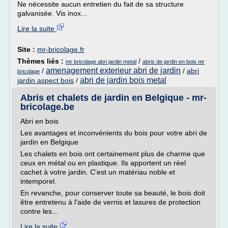
Ne nécessite aucun entretien du fait de sa structure
galvanisée. Vis inox...
Lire la suite
Site :
mr-bricolage.fr
Thèmes liés :
/
mr bricolage abri jardin metal
abris de jardin en bois mr
amenagement exterieur abri de jardin
/
/
abri
bricolage
abri de jardin bois metal
jardin aspect bois
/
Abris et chalets de jardin en Belgique - mr-
bricolage.be
Abri en bois
Les avantages et inconvénients du bois pour votre abri de
jardin en Belgique
Les chalets en bois ont certainement plus de charme que
ceux en métal ou en plastique. Ils apportent un réel
cachet à votre jardin. C'est un matériau noble et
intemporel.
En revanche, pour conserver toute sa beauté, le bois doit
être entretenu à l'aide de vernis et lasures de protection
contre les...
Lire la suite