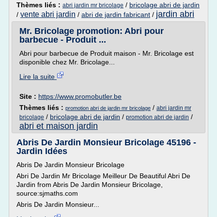
Thèmes liés :
/
bricolage abri de jardin
abri jardin mr bricolage
jardin abri
vente abri jardin
/
/
abri de jardin fabricant
/
Mr. Bricolage promotion: Abri pour
barbecue - Produit ...
Abri pour barbecue de Produit maison - Mr. Bricolage est
disponible chez Mr. Bricolage...
Lire la suite
Site :
https://www.promobutler.be
Thèmes liés :
/
abri jardin mr
promotion abri de jardin mr bricolage
/
bricolage abri de jardin
/
/
bricolage
promotion abri de jardin
abri et maison jardin
Abris De Jardin Monsieur Bricolage 45196 -
Jardin Idées
Abris De Jardin Monsieur Bricolage
Abri De Jardin Mr Bricolage Meilleur De Beautiful Abri De
Jardin from Abris De Jardin Monsieur Bricolage,
source:sjmaths.com
Abris De Jardin Monsieur...