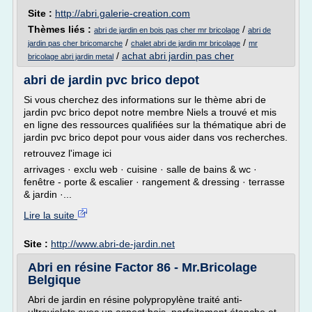
Site :
http://abri.galerie-creation.com
Thèmes liés :
/
abri de jardin en bois pas cher mr bricolage
abri de
/
/
jardin pas cher bricomarche
chalet abri de jardin mr bricolage
mr
/
achat abri jardin pas cher
bricolage abri jardin metal
abri de jardin pvc brico depot
Si vous cherchez des informations sur le thème abri de
jardin pvc brico depot notre membre Niels a trouvé et mis
en ligne des ressources qualifiées sur la thématique abri de
jardin pvc brico depot pour vous aider dans vos recherches.
retrouvez l'image ici
arrivages · exclu web · cuisine · salle de bains & wc ·
fenêtre - porte & escalier · rangement & dressing · terrasse
& jardin ·...
Lire la suite
Site :
http://www.abri-de-jardin.net
Abri en résine Factor 86 - Mr.Bricolage
Belgique
Abri de jardin en résine polypropylène traité anti-