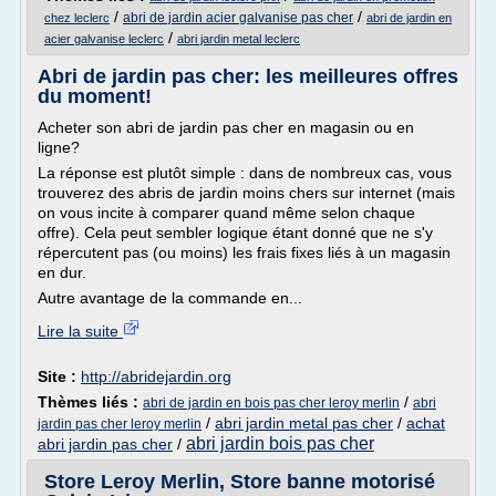
/
/
abri de jardin acier galvanise pas cher
chez leclerc
abri de jardin en
/
acier galvanise leclerc
abri jardin metal leclerc
Abri de jardin pas cher: les meilleures offres
du moment!
Acheter son abri de jardin pas cher en magasin ou en
ligne?
La réponse est plutôt simple : dans de nombreux cas, vous
trouverez des abris de jardin moins chers sur internet (mais
on vous incite à comparer quand même selon chaque
offre). Cela peut sembler logique étant donné que ne s'y
répercutent pas (ou moins) les frais fixes liés à un magasin
en dur.
Autre avantage de la commande en...
Lire la suite
Site :
http://abridejardin.org
Thèmes liés :
/
abri de jardin en bois pas cher leroy merlin
abri
/
abri jardin metal pas cher
/
achat
jardin pas cher leroy merlin
abri jardin bois pas cher
abri jardin pas cher
/
Store Leroy Merlin, Store banne motorisé