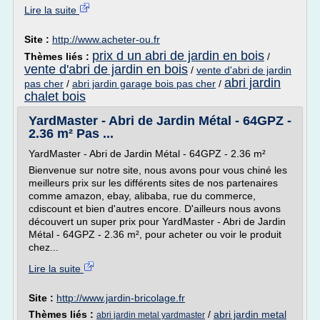
Lire la suite
Site :
http://www.acheter-ou.fr
prix d un abri de jardin en bois
Thèmes liés :
/
vente d'abri de jardin en bois
/
vente d'abri de jardin
abri jardin
pas cher
/
abri jardin garage bois pas cher
/
chalet bois
YardMaster - Abri de Jardin Métal - 64GPZ -
2.36 m² Pas ...
YardMaster - Abri de Jardin Métal - 64GPZ - 2.36 m²
Bienvenue sur notre site, nous avons pour vous chiné les
meilleurs prix sur les différents sites de nos partenaires
comme amazon, ebay, alibaba, rue du commerce,
cdiscount et bien d'autres encore. D'ailleurs nous avons
découvert un super prix pour YardMaster - Abri de Jardin
Métal - 64GPZ - 2.36 m², pour acheter ou voir le produit
chez...
Lire la suite
Site :
http://www.jardin-bricolage.fr
Thèmes liés :
/
abri jardin metal
abri jardin metal yardmaster