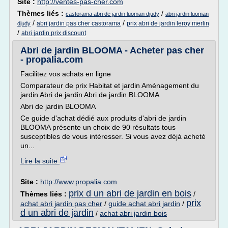
Site :
http://ventes-pas-cher.com
Thèmes liés :
/
castorama abri de jardin luoman djudy
abri jardin luoman
/
/
abri jardin pas cher castorama
prix abri de jardin leroy merlin
djudy
/
abri jardin prix discount
Abri de jardin BLOOMA - Acheter pas cher
- propalia.com
Facilitez vos achats en ligne
Comparateur de prix Habitat et jardin Aménagement du
jardin Abri de jardin Abri de jardin BLOOMA
Abri de jardin BLOOMA
Ce guide d'achat dédié aux produits d'abri de jardin
BLOOMA présente un choix de 90 résultats tous
susceptibles de vous intéresser. Si vous avez déjà acheté
un...
Lire la suite
Site :
http://www.propalia.com
prix d un abri de jardin en bois
Thèmes liés :
/
prix
achat abri jardin pas cher
/
guide achat abri jardin
/
d un abri de jardin
/
achat abri jardin bois