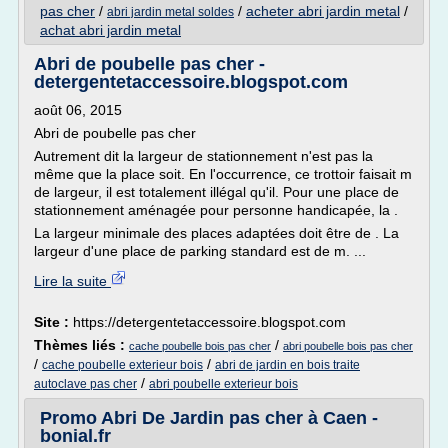
pas cher
/
/
acheter abri jardin metal
/
abri jardin metal soldes
achat abri jardin metal
Abri de poubelle pas cher -
detergentetaccessoire.blogspot.com
août 06, 2015
Abri de poubelle pas cher
Autrement dit la largeur de stationnement n'est pas la
même que la place soit. En l'occurrence, ce trottoir faisait m
de largeur, il est totalement illégal qu'il. Pour une place de
stationnement aménagée pour personne handicapée, la .
La largeur minimale des places adaptées doit être de . La
largeur d'une place de parking standard est de m. ...
Lire la suite
Site :
https://detergentetaccessoire.blogspot.com
Thèmes liés :
/
cache poubelle bois pas cher
abri poubelle bois pas cher
/
/
cache poubelle exterieur bois
abri de jardin en bois traite
/
autoclave pas cher
abri poubelle exterieur bois
Promo Abri De Jardin pas cher à Caen -
bonial.fr