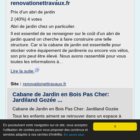
renovationettravaux.fr
Prix d'un abri de jardin
2 (40%) 4 votes
Abri de jardin chez un particulier.
Il est essentiel de se renseigner sur le coût d'un abri de
jardin quand on cherche à faire construire une telle
structure. Car si la cabane de jardin est essentielle pour
stocker votre équipement de jardinerie ou encore vos vélos,
son prix peut être élevé. Nous avons rassemblé pour vous
toutes les informations à...
Lire la suite
Site :
renovationettravaux.fr
Cabane de Jardin en Bois Pas Cher:
Jardiland Gozée ...
Cabane de Jardin en Bois Pas Cher: Jardiland Gozée
Tous les enfants aiment se retrouver dans un espace à
leur taille et cette petite cabane faite de sapin brut ne
En poursuivant votre navigation sur ce site, vous acceptez
manquera certainement pas de leur plaire.
X
l'utilisation de cookies pour vous proposer des contenus et
services adaptés à vos centres d'intérêts.
Pour votre facilité d'installation, cette cabane pas chère
En savoir plus