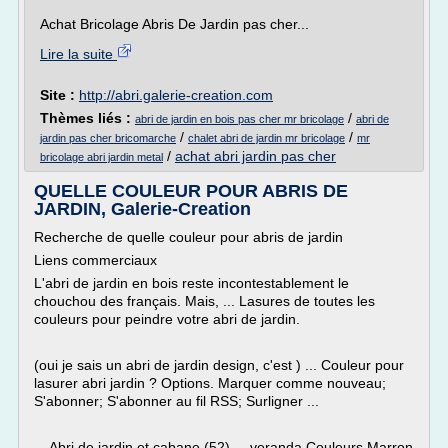
Achat Bricolage Abris De Jardin pas cher...
Lire la suite
Site :
http://abri.galerie-creation.com
Thèmes liés :
/
abri de jardin en bois pas cher mr bricolage
abri de
/
/
jardin pas cher bricomarche
chalet abri de jardin mr bricolage
mr
/
achat abri jardin pas cher
bricolage abri jardin metal
QUELLE COULEUR POUR ABRIS DE
JARDIN, Galerie-Creation
Recherche de quelle couleur pour abris de jardin
Liens commerciaux
L'abri de jardin en bois reste incontestablement le
chouchou des français. Mais, ... Lasures de toutes les
couleurs pour peindre votre abri de jardin.
(oui je sais un abri de jardin design, c'est ) ... Couleur pour
lasurer abri jardin ? Options. Marquer comme nouveau;
S'abonner; S'abonner au fil RSS; Surligner ...
... Abri de jardin et cabane (52) ... veranda Couleurs Marron