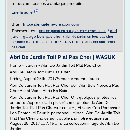
retrouvant tous les avantages produits...
Lire la suite
Site :
http://abri.galerie-creation.com
Thèmes liés :
/
abri
abri de jardin en bois pas cher leroy merlin
jardin garage bois pas cher
/
abri de jardin en bois pas cher
abri jardin bois pas cher
/
/
castorama
fabricant abri jardin
pas cher
Abri De Jardin Toit Plat Pas Cher | WASUK
Home » Jardin » Abri De Jardin Toit Plat Pas Cher
Abri De Jardin Toit Plat Pas Cher
Friday, August 25th, 2017Semar Mendem Jardin
Abri De Jardin Toit Plat Pas Cher #0 - Abri Bois Nevada Pas
Cher Achat Vente Abris En Bois
Abri De Jardin Toit Plat Pas Cher Ont quelques photos liés
un autre. Apporter la la plus récente photos de Abri De
Jardin Toit Plat Pas Chersur ce site , Et vous Can Ramasser
Les Photos Ici Pour le personnel Utiliser . Abri De Jardin Toit
Plat Pas Cher photos sont publié par notre équipe sur
August 25, 2017 at 7:45 am. La collection image de Abri De
Jardin...