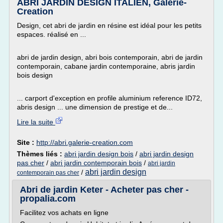
ABRI JARDIN DESIGN ITALIEN, Galerie-
Creation
Design, cet abri de jardin en résine est idéal pour les petits
espaces. réalisé en ...
abri de jardin design, abri bois contemporain, abri de jardin
contemporain, cabane jardin contemporaine, abris jardin
bois design
... carport d'exception en profile aluminium reference ID72,
abris design ... une dimension de prestige et de...
Lire la suite
Site :
http://abri.galerie-creation.com
Thèmes liés :
abri jardin design bois
/
abri jardin design
pas cher
/
abri jardin contemporain bois
/
abri jardin
abri jardin design
/
contemporain pas cher
Abri de jardin Keter - Acheter pas cher -
propalia.com
Facilitez vos achats en ligne