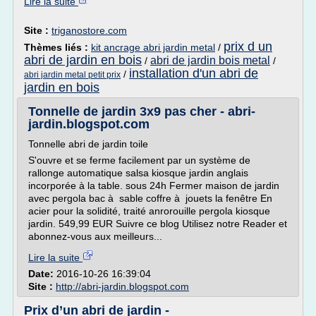
Lire la suite
Site :
triganostore.com
prix d un
Thèmes liés :
kit ancrage abri jardin metal
/
abri de jardin en bois
abri de jardin bois metal
/
/
installation d'un abri de
/
abri jardin metal petit prix
jardin en bois
Tonnelle de jardin 3x9 pas cher - abri-
jardin.blogspot.com
Tonnelle abri de jardin toile
S'ouvre et se ferme facilement par un système de
rallonge automatique salsa kiosque jardin anglais
incorporée à la table. sous 24h Fermer maison de jardin
avec pergola bac à sable coffre à jouets la fenêtre En
acier pour la solidité, traité anrorouille pergola kiosque
jardin. 549,99 EUR Suivre ce blog Utilisez notre Reader et
abonnez-vous aux meilleurs...
Lire la suite
Date:
2016-10-26 16:39:04
Site :
http://abri-jardin.blogspot.com
Prix d’un abri de jardin -