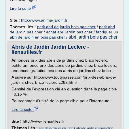
Lire la suite
Site :
http://www.anima-jardin.fr
Thèmes liés :
petit abri de jardin bois pas cher
/
petit abri
de jardin pas cher
/
achat abri jardin pas cher
/
fabriquer un
abri jardin bois pas cher
abri de jardin en bois pas cher
/
Abris de Jardin Jardin Leclerc -
liensutiles.fr
Annonces prix des abris de jardins chez brico leclerc,
petite annonce prix des abris de jardins chez brico leclerc,
annonces gratuites prix des abris de jardins chez brico ...
A suivre sur http://www.toutypasse.com/prix-des-abris-de-
jardins-chez-brico-leclerc-c282.html
Densité de l'expression clé en question dans la page cible
: 0,16 %
Pourcentage d'utilité de la page cible pour l'internaute :...
Lire la suite
Site :
http://www.liensutiles.fr
Thèmes liés :
/
abri de jardin leclerc prix
abri de jardin en promotion