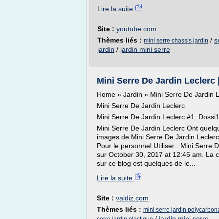
Lire la suite
Site :
youtube.com
Thèmes liés :
/
s
mini serre chassis jardin
jardin
/
jardin mini serre
Mini Serre De Jardin Leclerc
Home » Jardin » Mini Serre De Jardin L
Mini Serre De Jardin Leclerc
Mini Serre De Jardin Leclerc #1: Dossi
Mini Serre De Jardin Leclerc Ont quelqu
images de Mini Serre De Jardin Leclerc
Pour le personnel Utiliser . Mini Serre 
sur October 30, 2017 at 12:45 am. La co
sur ce blog est quelques de le...
Lire la suite
Site :
valdiz.com
Thèmes liés :
mini serre jardin polycarbon
/
jardin mini serre