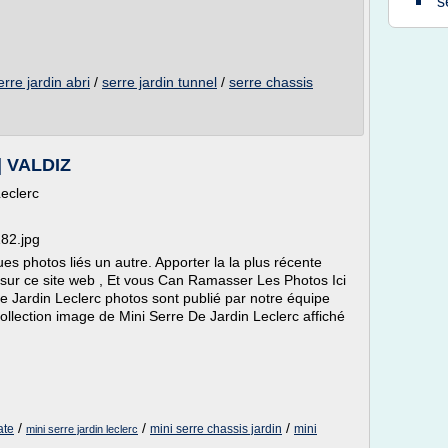
s
erre jardin abri
/
serre jardin tunnel
/
serre chassis
 | VALDIZ
eclerc
182.jpg
es photos liés un autre. Apporter la la plus récente
sur ce site web , Et vous Can Ramasser Les Photos Ici
De Jardin Leclerc photos sont publié par notre équipe
llection image de Mini Serre De Jardin Leclerc affiché
/
/
/
ate
mini serre chassis jardin
mini
mini serre jardin leclerc