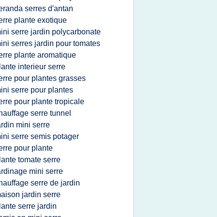
eranda serres d'antan
erre plante exotique
ini serre jardin polycarbonate
ini serres jardin pour tomates
erre plante aromatique
lante interieur serre
erre pour plantes grasses
ini serre pour plantes
erre pour plante tropicale
hauffage serre tunnel
ardin mini serre
ini serre semis potager
erre pour plante
lante tomate serre
ardinage mini serre
hauffage serre de jardin
aison jardin serre
lante serre jardin