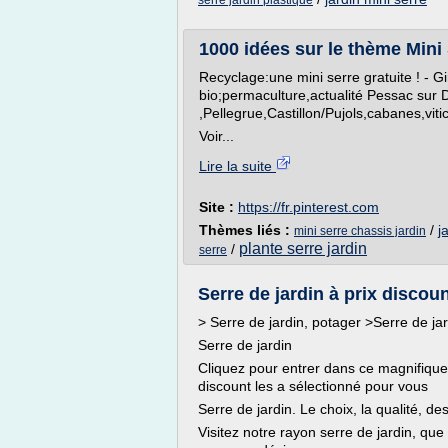
serre jardin plastique
1000 idées sur le thème Mini S
Recyclage:une mini serre gratuite ! - G
bio;permaculture,actualité Pessac sur
,Pellegrue,Castillon/Pujols,cabanes,vitic
Voir...
Lire la suite
Site :
https://fr.pinterest.com
Thèmes liés :
/
j
mini serre chassis jardin
plante serre jardin
/
serre
Serre de jardin à prix discoun
> Serre de jardin, potager >Serre de ja
Serre de jardin
Cliquez pour entrer dans ce magnifique
discount les a sélectionné pour vous
Serre de jardin. Le choix, la qualité, des
Visitez notre rayon serre de jardin, qu