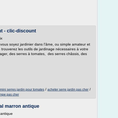
t - clic-discount
ix
e vous soyez jardinier dans l'âme, ou simple amateur et
 trouverez les outils de jardinage nécessaires à votre
tager, des serres à tomates, des serres châssis, des
/
/
mini serres jardin pour tomates
acheter serre jardin pas cher
empe pas cher
tal marron antique
 antique