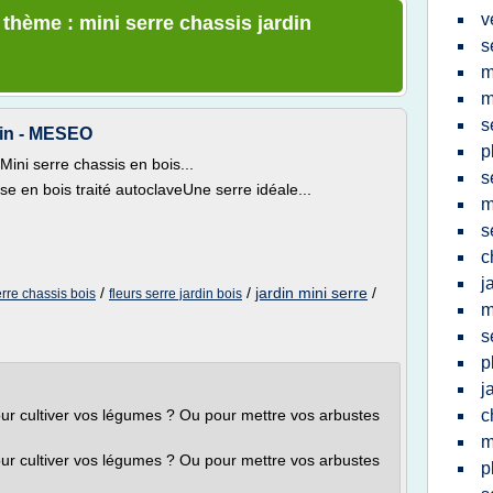
v
 thème : mini serre chassis jardin
s
m
m
s
rdin - MESEO
p
Mini serre chassis en bois...
s
e en bois traité autoclaveUne serre idéale...
m
s
c
j
/
/
jardin mini serre
/
rre chassis bois
fleurs serre jardin bois
m
s
p
j
ur cultiver vos légumes ? Ou pour mettre vos arbustes
c
m
ur cultiver vos légumes ? Ou pour mettre vos arbustes
p