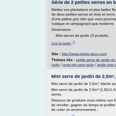
Série de 2 petites serres en b
Mettez vos plantations et plus belles fl
de deux petites serres en bois et verre.
d'une patine gris clair que vous pourre
rustique et campagnard que moderne.
Dimensions :
Mini-serres de jardin (3 produits...
Lire la suite
Site :
http://www.objets-deco.com
Thèmes liés :
petite serre de jardin en
/
/
jardin mini 
jardin
vente mini serre jardin
Mini serre de jardin de 2,5m²
Mini serre de jardin de 2,5m², bâche a
Mini serre de jardin de 2,5m² (1,82x1,
semis,
Désireux de produire vous-même vos frui
de récolter, gagner du temps et profite
de créer un environnement...