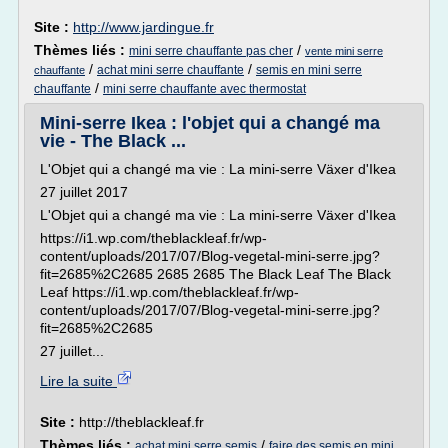
Site :
http://www.jardingue.fr
Thèmes liés :
/
mini serre chauffante pas cher
vente mini serre
/
/
achat mini serre chauffante
semis en mini serre
chauffante
/
chauffante
mini serre chauffante avec thermostat
Mini-serre Ikea : l'objet qui a changé ma
vie - The Black ...
L'Objet qui a changé ma vie : La mini-serre Växer d'Ikea
27 juillet 2017
L'Objet qui a changé ma vie : La mini-serre Växer d'Ikea
https://i1.wp.com/theblackleaf.fr/wp-
content/uploads/2017/07/Blog-vegetal-mini-serre.jpg?
fit=2685%2C2685 2685 2685 The Black Leaf The Black
Leaf https://i1.wp.com/theblackleaf.fr/wp-
content/uploads/2017/07/Blog-vegetal-mini-serre.jpg?
fit=2685%2C2685
27 juillet...
Lire la suite
Site :
http://theblackleaf.fr
Thèmes liés :
/
achat mini serre semis
faire des semis en mini