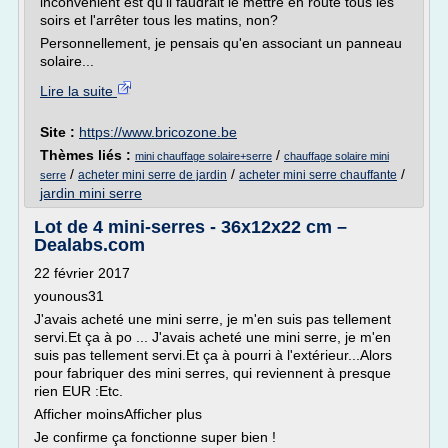
inconvénient est qu'il faudrait le mettre en route tous les
soirs et l'arrêter tous les matins, non?
Personnellement, je pensais qu'en associant un panneau
solaire...
Lire la suite
Site :
https://www.bricozone.be
Thèmes liés :
/
mini chauffage solaire+serre
chauffage solaire mini
/
/
/
acheter mini serre de jardin
acheter mini serre chauffante
serre
jardin mini serre
Lot de 4 mini-serres - 36x12x22 cm –
Dealabs.com
22 février 2017
younous31
J'avais acheté une mini serre, je m'en suis pas tellement
servi.Et ça à po ... J'avais acheté une mini serre, je m'en
suis pas tellement servi.Et ça à pourri à l'extérieur...Alors
pour fabriquer des mini serres, qui reviennent à presque
rien EUR :Etc.
Afficher moinsAfficher plus
Je confirme ça fonctionne super bien !