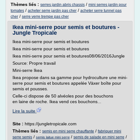
Thèmes liés :
/
serres jardin abris chassis
mini serres jardin pour
/
/
tomates
acheter serre jardin pas cher
acheter serre tunnel pas
/
cher
serre verre trempe pas cher
Ikea mini-serre pour semis et boutures -
Jungle Tropicale
Ikea mini-serre pour semis et boutures
Ikea mini-serre pour semis et boutures
Ikea mini-serre pour semis et boutures08/06/2016Jungle
Source: Propre travail
Mini-serre Ikea
Ikea propose dans sa gamme pour hydroculture une mini-
serre pour semis et boutures appelée Växer boîte pour
semis et pousses.
Celle-ci dispose de 50 alvéoles pour des bouchons
en laine de roche. Ikea vend ces bouchons...
Lire la suite
Site :
https://jungletropicale.com
Thèmes liés :
/
semis en mini serre chauffante
fabriquer mini
/
/
/
serre semis
semis de salade en mini serre
semis laitue mini serre