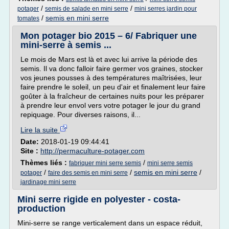
/
/
potager
semis de salade en mini serre
mini serres jardin pour
/
semis en mini serre
tomates
Mon potager bio 2015 – 6/ Fabriquer une
mini-serre à semis ...
Le mois de Mars est là et avec lui arrive la période des
semis. Il va donc falloir faire germer vos graines, stocker
vos jeunes pousses à des températures maîtrisées, leur
faire prendre le soleil, un peu d'air et finalement leur faire
goûter à la fraîcheur de certaines nuits pour les préparer
à prendre leur envol vers votre potager le jour du grand
repiquage. Pour diverses raisons, il...
Lire la suite
Date:
2018-01-19 09:44:41
Site :
http://permaculture-potager.com
Thèmes liés :
/
fabriquer mini serre semis
mini serre semis
/
/
semis en mini serre
/
potager
faire des semis en mini serre
jardinage mini serre
Mini serre rigide en polyester - costa-
production
Mini-serre se range verticalement dans un espace réduit,