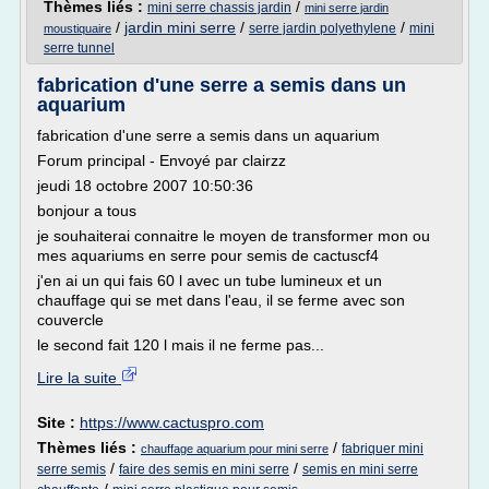
Thèmes liés :
/
mini serre chassis jardin
mini serre jardin
/
jardin mini serre
/
/
serre jardin polyethylene
mini
moustiquaire
serre tunnel
fabrication d'une serre a semis dans un
aquarium
fabrication d'une serre a semis dans un aquarium
Forum principal - Envoyé par clairzz
jeudi 18 octobre 2007 10:50:36
bonjour a tous
je souhaiterai connaitre le moyen de transformer mon ou
mes aquariums en serre pour semis de cactuscf4
j'en ai un qui fais 60 l avec un tube lumineux et un
chauffage qui se met dans l'eau, il se ferme avec son
couvercle
le second fait 120 l mais il ne ferme pas...
Lire la suite
Site :
https://www.cactuspro.com
Thèmes liés :
/
fabriquer mini
chauffage aquarium pour mini serre
/
/
serre semis
faire des semis en mini serre
semis en mini serre