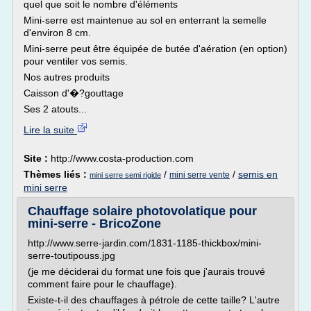
quel que soit le nombre d'éléments
Mini-serre est maintenue au sol en enterrant la semelle
d'environ 8 cm.
Mini-serre peut être équipée de butée d'aération (en option)
pour ventiler vos semis.
Nos autres produits
Caisson d'�?gouttage
Ses 2 atouts...
Lire la suite
Site :
http://www.costa-production.com
Thèmes liés :
/
/
semis en
mini serre vente
mini serre semi rigide
mini serre
Chauffage solaire photovolatique pour
mini-serre - BricoZone
http://www.serre-jardin.com/1831-1185-thickbox/mini-
serre-toutipouss.jpg
(je me déciderai du format une fois que j'aurais trouvé
comment faire pour le chauffage).
Existe-t-il des chauffages à pétrole de cette taille? L'autre