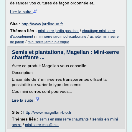
de ranger vos cultures de façon ordonnée et...
Lire la suite
Site :
http://www.jardingue.fr
Thèmes liés :
/
mini serre jardin pas cher
chauffage mini serre
/
/
d'appartement
mini serre jardin polycarbonate
acheter mini serre
/
de jardin
mini serre jardin plastique
Semis et plantations, Magellan : Mini-serre
chauffante ...
Avec ce produit Magellan vous conseille:
Description
Ensemble de 7 mini-serres transparentes offrant la
possibilité de varier le type des semis.
Ces mini serres sont pourvues...
Lire la suite
Site :
http://www.magellan-bio.fr
Thèmes liés :
/
semis en mini
semis en mini serre chauffante
serre
/
mini serre chauffante