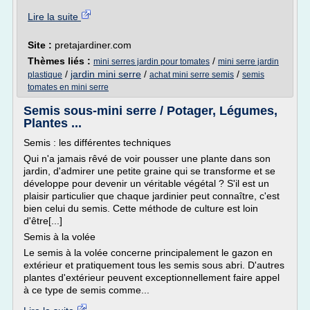
Lire la suite
Site :
pretajardiner.com
Thèmes liés :
/
mini serres jardin pour tomates
mini serre jardin
/
jardin mini serre
/
/
plastique
achat mini serre semis
semis
tomates en mini serre
Semis sous-mini serre / Potager, Légumes,
Plantes ...
Semis : les différentes techniques
Qui n'a jamais rêvé de voir pousser une plante dans son
jardin, d'admirer une petite graine qui se transforme et se
développe pour devenir un véritable végétal ? S'il est un
plaisir particulier que chaque jardinier peut connaître, c'est
bien celui du semis. Cette méthode de culture est loin
d'être[...]
Semis à la volée
Le semis à la volée concerne principalement le gazon en
extérieur et pratiquement tous les semis sous abri. D'autres
plantes d'extérieur peuvent exceptionnellement faire appel
à ce type de semis comme...