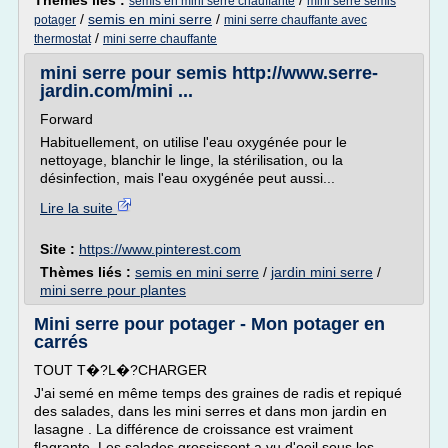
Thèmes liés :
/
semis en mini serre chauffante
mini serre semis
/
semis en mini serre
/
potager
mini serre chauffante avec
/
thermostat
mini serre chauffante
mini serre pour semis http://www.serre-
jardin.com/mini ...
Forward
Habituellement, on utilise l'eau oxygénée pour le
nettoyage, blanchir le linge, la stérilisation, ou la
désinfection, mais l'eau oxygénée peut aussi...
Lire la suite
Site :
https://www.pinterest.com
Thèmes liés :
semis en mini serre
/
jardin mini serre
/
mini serre pour plantes
Mini serre pour potager - Mon potager en
carrés
TOUT T�?L�?CHARGER
J'ai semé en même temps des graines de radis et repiqué
des salades, dans les mini serres et dans mon jardin en
lasagne . La différence de croissance est vraiment
flagrante. Les salades grossissent a vu d'oeil sous les