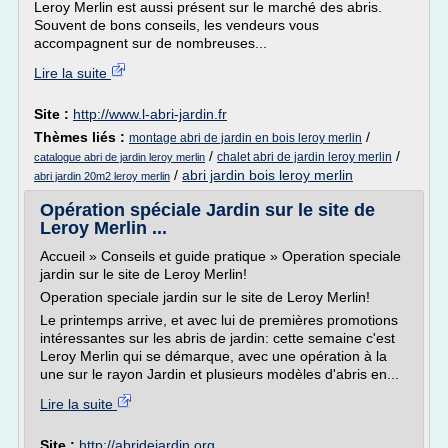
Leroy Merlin est aussi présent sur le marché des abris.
Souvent de bons conseils, les vendeurs vous
accompagnent sur de nombreuses...
Lire la suite
Site :
http://www.l-abri-jardin.fr
Thèmes liés :
/
montage abri de jardin en bois leroy merlin
/
/
chalet abri de jardin leroy merlin
catalogue abri de jardin leroy merlin
/
abri jardin bois leroy merlin
abri jardin 20m2 leroy merlin
Opération spéciale Jardin sur le site de
Leroy Merlin ...
Accueil » Conseils et guide pratique » Operation speciale
jardin sur le site de Leroy Merlin!
Operation speciale jardin sur le site de Leroy Merlin!
Le printemps arrive, et avec lui de premières promotions
intéressantes sur les abris de jardin: cette semaine c'est
Leroy Merlin qui se démarque, avec une opération à la
une sur le rayon Jardin et plusieurs modèles d'abris en...
Lire la suite
Site :
http://abridejardin.org