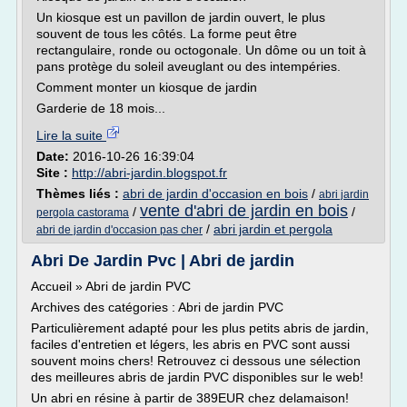
Un kiosque est un pavillon de jardin ouvert, le plus
souvent de tous les côtés. La forme peut être
rectangulaire, ronde ou octogonale. Un dôme ou un toit à
pans protège du soleil aveuglant ou des intempéries.
Comment monter un kiosque de jardin
Garderie de 18 mois...
Lire la suite
Date:
2016-10-26 16:39:04
Site :
http://abri-jardin.blogspot.fr
Thèmes liés :
abri de jardin d'occasion en bois
/
abri jardin
vente d'abri de jardin en bois
/
/
pergola castorama
/
abri jardin et pergola
abri de jardin d'occasion pas cher
Abri De Jardin Pvc | Abri de jardin
Accueil » Abri de jardin PVC
Archives des catégories : Abri de jardin PVC
Particulièrement adapté pour les plus petits abris de jardin,
faciles d'entretien et légers, les abris en PVC sont aussi
souvent moins chers! Retrouvez ci dessous une sélection
des meilleures abris de jardin PVC disponibles sur le web!
Un abri en résine à partir de 389EUR chez delamaison!