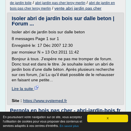
/
/
de jardin toile
abri jardin pas cher leroy merlin
abri de jardin en
/
vente abri jardin pas cher
bois pas cher leroy merlin
Isoler abri de jardin bois sur dalle beton |
Forum ...
Isoler abri de jardin bois sur dalle beton
8 messages Page 1 sur 1
Enregistré le: 17 Déc 2007 12:30
par monsieur N » 13 Oct 2011 11:42
Bonjour à tous. J'espère ne pas me tromper de forum.
Donc tout est dans le titre. Je souhaite isoler un abri de
jardin bois d'une dalle béton. Après plusieurs recherche
sur ces forum, j'ai Lu qu'il était possible de le rehausser
en faisant une petite...
Lire la suite
Site :
https://www.systemed.fr
Pergola en bois pas cher - abri-jardin-bois.fr
En poursuivant votre navigation sur ce site, vous acceptez
Ou trouver une pergola bois ?
X
l'utilisation de cookies pour vous proposer des contenus et
Comment fermer une pergola en bois? (carport)
services adaptés à vos centres d'intérêts.
En savoir plus