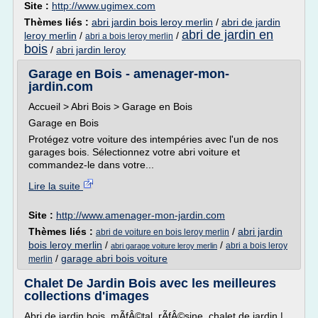
Site :
http://www.ugimex.com
Thèmes liés :
abri jardin bois leroy merlin
/
abri de jardin
abri de jardin en
leroy merlin
/
/
abri a bois leroy merlin
bois
/
abri jardin leroy
Garage en Bois - amenager-mon-
jardin.com
Accueil > Abri Bois > Garage en Bois
Garage en Bois
Protégez votre voiture des intempéries avec l'un de nos
garages bois. Sélectionnez votre abri voiture et
commandez-le dans votre...
Lire la suite
Site :
http://www.amenager-mon-jardin.com
Thèmes liés :
/
abri jardin
abri de voiture en bois leroy merlin
bois leroy merlin
/
/
abri a bois leroy
abri garage voiture leroy merlin
/
garage abri bois voiture
merlin
Chalet De Jardin Bois avec les meilleures
collections d'images
Abri de jardin bois, mÃfÂ©tal, rÃfÂ©sine, chalet de jardin |