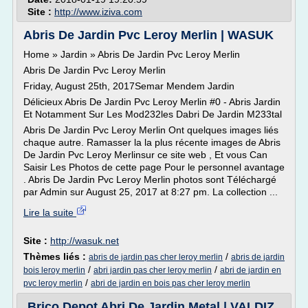
Site :
http://www.iziva.com
Abris De Jardin Pvc Leroy Merlin | WASUK
Home » Jardin » Abris De Jardin Pvc Leroy Merlin
Abris De Jardin Pvc Leroy Merlin
Friday, August 25th, 2017Semar Mendem Jardin
Délicieux Abris De Jardin Pvc Leroy Merlin #0 - Abris Jardin
Et Notamment Sur Les Mod232les Dabri De Jardin M233tal
Abris De Jardin Pvc Leroy Merlin Ont quelques images liés
chaque autre. Ramasser la la plus récente images de Abris
De Jardin Pvc Leroy Merlinsur ce site web , Et vous Can
Saisir Les Photos de cette page Pour le personnel avantage
. Abris De Jardin Pvc Leroy Merlin photos sont Téléchargé
par Admin sur August 25, 2017 at 8:27 pm. La collection ...
Lire la suite
Site :
http://wasuk.net
Thèmes liés :
/
abris de jardin pas cher leroy merlin
abris de jardin
/
/
bois leroy merlin
abri jardin pas cher leroy merlin
abri de jardin en
/
pvc leroy merlin
abri de jardin en bois pas cher leroy merlin
Brico Depot Abri De Jardin Metal | VALDIZ