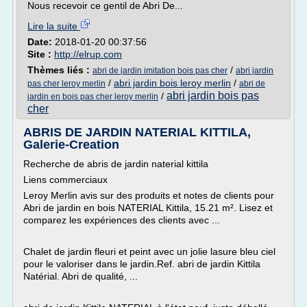
Nous recevoir ce gentil de Abri De...
Lire la suite
Date:
2018-01-20 00:37:56
Site :
http://elrup.com
Thèmes liés :
/
abri de jardin imitation bois pas cher
abri jardin
/
abri jardin bois leroy merlin
/
pas cher leroy merlin
abri de
abri jardin bois pas
/
jardin en bois pas cher leroy merlin
cher
ABRIS DE JARDIN NATERIAL KITTILA,
Galerie-Creation
Recherche de abris de jardin naterial kittila
Liens commerciaux
Leroy Merlin avis sur des produits et notes de clients pour
Abri de jardin en bois NATERIAL Kittila, 15.21 m². Lisez et
comparez les expériences des clients avec ...
Chalet de jardin fleuri et peint avec un jolie lasure bleu ciel
pour le valoriser dans le jardin.Ref. abri de jardin Kittila
Natérial. Abri de qualité, ...