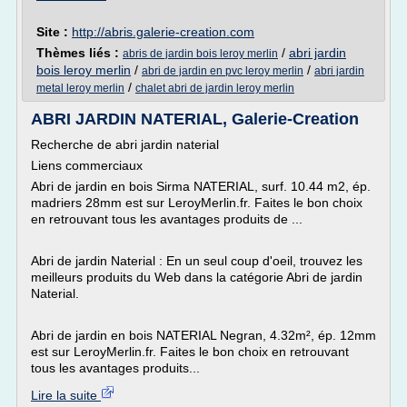
Site :
http://abris.galerie-creation.com
Thèmes liés :
/
abri jardin
abris de jardin bois leroy merlin
bois leroy merlin
/
/
abri de jardin en pvc leroy merlin
abri jardin
/
metal leroy merlin
chalet abri de jardin leroy merlin
ABRI JARDIN NATERIAL, Galerie-Creation
Recherche de abri jardin naterial
Liens commerciaux
Abri de jardin en bois Sirma NATERIAL, surf. 10.44 m2, ép.
madriers 28mm est sur LeroyMerlin.fr. Faites le bon choix
en retrouvant tous les avantages produits de ...
Abri de jardin Naterial : En un seul coup d'oeil, trouvez les
meilleurs produits du Web dans la catégorie Abri de jardin
Naterial.
Abri de jardin en bois NATERIAL Negran, 4.32m², ép. 12mm
est sur LeroyMerlin.fr. Faites le bon choix en retrouvant
tous les avantages produits...
Lire la suite