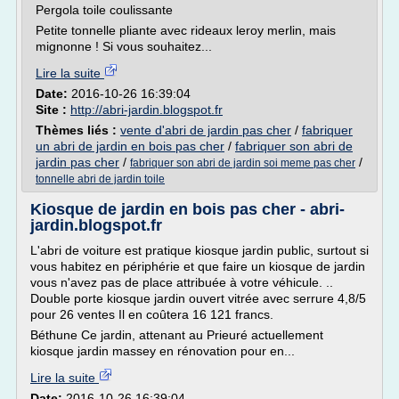
Pergola toile coulissante
Petite tonnelle pliante avec rideaux leroy merlin, mais
mignonne ! Si vous souhaitez...
Lire la suite
Date:
2016-10-26 16:39:04
Site :
http://abri-jardin.blogspot.fr
Thèmes liés :
vente d'abri de jardin pas cher
/
fabriquer
un abri de jardin en bois pas cher
/
fabriquer son abri de
jardin pas cher
/
/
fabriquer son abri de jardin soi meme pas cher
tonnelle abri de jardin toile
Kiosque de jardin en bois pas cher - abri-
jardin.blogspot.fr
L'abri de voiture est pratique kiosque jardin public, surtout si
vous habitez en périphérie et que faire un kiosque de jardin
vous n'avez pas de place attribuée à votre véhicule. ..
Double porte kiosque jardin ouvert vitrée avec serrure 4,8/5
pour 26 ventes Il en coûtera 16 121 francs.
Béthune Ce jardin, attenant au Prieuré actuellement
kiosque jardin massey en rénovation pour en...
Lire la suite
Date:
2016-10-26 16:39:04