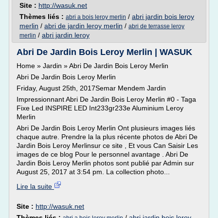
Site :
http://wasuk.net
Thèmes liés :
/
abri jardin bois leroy
abri a bois leroy merlin
merlin
/
abri de jardin leroy merlin
/
abri de terrasse leroy
/
abri jardin leroy
merlin
Abri De Jardin Bois Leroy Merlin | WASUK
Home » Jardin » Abri De Jardin Bois Leroy Merlin
Abri De Jardin Bois Leroy Merlin
Friday, August 25th, 2017Semar Mendem Jardin
Impressionnant Abri De Jardin Bois Leroy Merlin #0 - Taga
Fixe Led INSPIRE LED Int233gr233e Aluminium Leroy
Merlin
Abri De Jardin Bois Leroy Merlin Ont plusieurs images liés
chaque autre. Prendre la la plus récente photos de Abri De
Jardin Bois Leroy Merlinsur ce site , Et vous Can Saisir Les
images de ce blog Pour le personnel avantage . Abri De
Jardin Bois Leroy Merlin photos sont publié par Admin sur
August 25, 2017 at 3:54 pm. La collection photo...
Lire la suite
Site :
http://wasuk.net
Thèmes liés :
/
abri jardin bois leroy