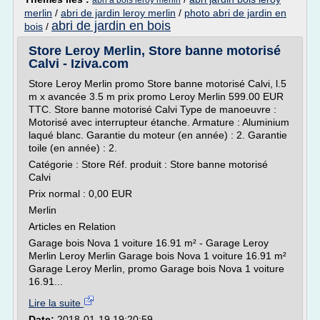
abri a bois leroy merlin
merlin
/
abri de jardin leroy merlin
/
photo abri de jardin en
abri de jardin en bois
bois
/
Store Leroy Merlin, Store banne motorisé
Calvi - Iziva.com
Store Leroy Merlin promo Store banne motorisé Calvi, l.5
m x avancée 3.5 m prix promo Leroy Merlin 599.00 EUR
TTC. Store banne motorisé Calvi Type de manoeuvre :
Motorisé avec interrupteur étanche. Armature : Aluminium
laqué blanc. Garantie du moteur (en année) : 2. Garantie
toile (en année) : 2.
Catégorie : Store Réf. produit : Store banne motorisé
Calvi
Prix normal : 0,00 EUR
Merlin
Articles en Relation
Garage bois Nova 1 voiture 16.91 m² - Garage Leroy
Merlin Leroy Merlin Garage bois Nova 1 voiture 16.91 m²
Garage Leroy Merlin, promo Garage bois Nova 1 voiture
16.91...
Lire la suite
Date:
2018-01-19 19:20:59