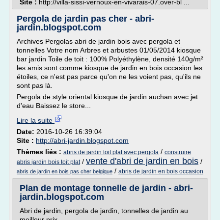
Site :
http://villa-sissi-vernoux-en-vivarais-07.over-bl ...
Pergola de jardin pas cher - abri-
jardin.blogspot.com
Archives Pergolas abri de jardin bois avec pergola et
tonnelles Votre nom Arbres et arbustes 01/05/2014 kiosque
bar jardin Toile de toit : 100% Polyéthylène, densité 140g/m²
les amis sont comme kiosque de jardin en bois occasion les
étoiles, ce n'est pas parce qu'on ne les voient pas, qu'ils ne
sont pas là.
Pergola de style oriental kiosque de jardin auchan avec jet
d'eau Baissez le store...
Lire la suite
Date:
2016-10-26 16:39:04
Site :
http://abri-jardin.blogspot.com
Thèmes liés :
/
abris de jardin toit plat avec pergola
construire
vente d'abri de jardin en bois
/
/
abris jardin bois toit plat
/
abris de jardin en bois occasion
abris de jardin en bois pas cher belgique
Plan de montage tonnelle de jardin - abri-
jardin.blogspot.com
Abri de jardin, pergola de jardin, tonnelles de jardin au
meilleur prix