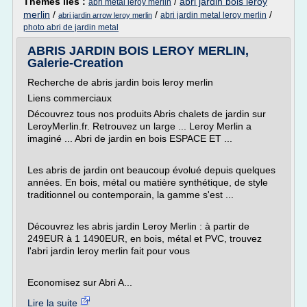
Thèmes liés :
/
abri jardin bois leroy
abri metal leroy merlin
merlin
/
/
/
abri jardin metal leroy merlin
abri jardin arrow leroy merlin
photo abri de jardin metal
ABRIS JARDIN BOIS LEROY MERLIN,
Galerie-Creation
Recherche de abris jardin bois leroy merlin
Liens commerciaux
Découvrez tous nos produits Abris chalets de jardin sur
LeroyMerlin.fr. Retrouvez un large ... Leroy Merlin a
imaginé ... Abri de jardin en bois ESPACE ET ...
Les abris de jardin ont beaucoup évolué depuis quelques
années. En bois, métal ou matière synthétique, de style
traditionnel ou contemporain, la gamme s'est ...
Découvrez les abris jardin Leroy Merlin : à partir de
249EUR à 1 1490EUR, en bois, métal et PVC, trouvez
l'abri jardin leroy merlin fait pour vous
Economisez sur Abri A...
Lire la suite