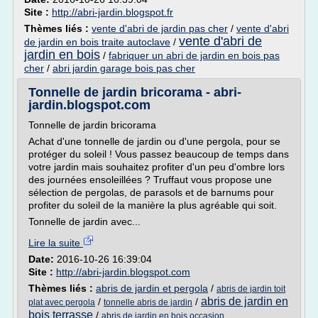
Site :
http://abri-jardin.blogspot.fr
Thèmes liés :
vente d'abri de jardin pas cher
/
vente d'abri
vente d'abri de
de jardin en bois traite autoclave
/
jardin en bois
/
fabriquer un abri de jardin en bois pas
cher
/
abri jardin garage bois pas cher
Tonnelle de jardin bricorama - abri-
jardin.blogspot.com
Tonnelle de jardin bricorama
Achat d'une tonnelle de jardin ou d'une pergola, pour se
protéger du soleil ! Vous passez beaucoup de temps dans
votre jardin mais souhaitez profiter d'un peu d'ombre lors
des journées ensoleillées ? Truffaut vous propose une
sélection de pergolas, de parasols et de barnums pour
profiter du soleil de la manière la plus agréable qui soit.
Tonnelle de jardin avec...
Lire la suite
Date:
2016-10-26 16:39:04
Site :
http://abri-jardin.blogspot.com
Thèmes liés :
abris de jardin et pergola
/
abris de jardin toit
abris de jardin en
/
/
plat avec pergola
tonnelle abris de jardin
bois terrasse
/
abris de jardin en bois occasion