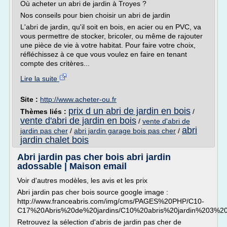
Où acheter un abri de jardin à Troyes ?
Nos conseils pour bien choisir un abri de jardin
L'abri de jardin, qu'il soit en bois, en acier ou en PVC, va
vous permettre de stocker, bricoler, ou même de rajouter
une pièce de vie à votre habitat. Pour faire votre choix,
réfléchissez à ce que vous voulez en faire en tenant
compte des critères...
Lire la suite
Site :
http://www.acheter-ou.fr
prix d un abri de jardin en bois
Thèmes liés :
/
vente d'abri de jardin en bois
/
vente d'abri de
abri
jardin pas cher
/
abri jardin garage bois pas cher
/
jardin chalet bois
Abri jardin pas cher bois abri jardin
adossable | Maison email
Voir d'autres modèles, les avis et les prix
Abri jardin pas cher bois source google image :
http://www.franceabris.com/img/cms/PAGES%20PHP/C10-
C17%20Abris%20de%20jardins/C10%20abris%20jardin%203%20b
Retrouvez la sélection d'abris de jardin pas cher de