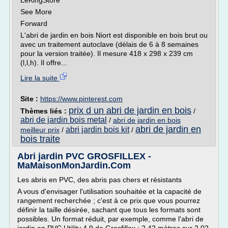
LeKingStore
See More
Forward
L'abri de jardin en bois Niort est disponible en bois brut ou
avec un traitement autoclave (délais de 6 à 8 semaines
pour la version traitée). Il mesure 418 x 298 x 239 cm
(l,l,h). Il offre...
Lire la suite
Site :
https://www.pinterest.com
prix d un abri de jardin en bois
Thèmes liés :
/
abri de jardin bois metal
/
abri de jardin en bois
abri de jardin en
abri jardin bois kit
meilleur prix
/
/
bois traite
Abri jardin PVC GROSFILLEX -
MaMaisonMonJardin.Com
Les abris en PVC, des abris pas chers et résistants
A vous d'envisager l'utilisation souhaitée et la capacité de
rangement recherchée ; c'est à ce prix que vous pourrez
définir la taille désirée, sachant que tous les formats sont
possibles. Un format réduit, par exemple, comme l'abri de