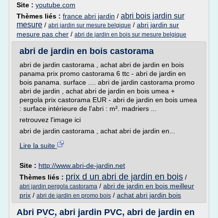
Site :
youtube.com
abri bois jardin sur
Thèmes liés :
france abri jardin
/
mesure
/
/
abri jardin sur
abri jardin sur mesure belgique
mesure pas cher
/
abri de jardin en bois sur mesure belgique
abri de jardin en bois castorama
abri de jardin castorama , achat abri de jardin en bois
panama prix promo castorama 6 ttc - abri de jardin en
bois panama. surface .... abri de jardin castorama promo
abri de jardin , achat abri de jardin en bois umea +
pergola prix castorama EUR - abri de jardin en bois umea
: surface intérieure de l'abri : m². madriers ...
retrouvez l'image ici
abri de jardin castorama , achat abri de jardin en...
Lire la suite
Site :
http://www.abri-de-jardin.net
prix d un abri de jardin en bois
Thèmes liés :
/
/
abri de jardin en bois meilleur
abri jardin pergola castorama
prix
/
/
achat abri jardin bois
abri de jardin en promo bois
Abri PVC, abri jardin PVC, abri de jardin en