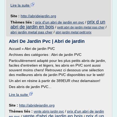
Lire la suite
Site :
http://abridejardin.org
prix d un
Thèmes liés :
prix d'un abri de jardin en pvc
/
abri de jardin en bois
/
/
petit abri de jardin metal pas cher
abri jardin metal pas cher
/
abri jardin metal petit prix
Abri De Jardin Pvc | Abri de jardin
Accueil » Abri de jardin PVC
Archives des catégories : Abri de jardin PVC
Particulièrement adapté pour les plus petits abris de jardin,
faciles d'entretien et légers, les abris en PVC sont aussi
souvent moins chers! Retrouvez ci dessous une sélection
des meilleures abris de jardin PVC disponibles sur le web!
Un abri en résine à partir de 389EUR chez delamaison!
Des abris de jardin PVC...
Lire la suite
Site :
http://abridejardin.org
Thèmes liés :
/
prix d'un abri de jardin
vente abris jardin pvc
vente d'abri de jardin en bois
prix d un
en pvc
/
/