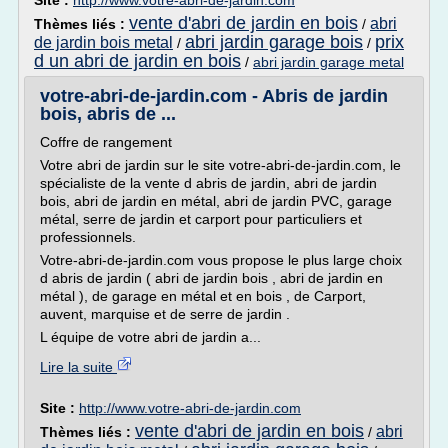
Site :
http://www.votre-abri-de-jardin.com
vente d'abri de jardin en bois
abri
Thèmes liés :
/
abri jardin garage bois
prix
de jardin bois metal
/
/
d un abri de jardin en bois
/
abri jardin garage metal
votre-abri-de-jardin.com - Abris de jardin
bois, abris de ...
Coffre de rangement
Votre abri de jardin sur le site votre-abri-de-jardin.com, le
spécialiste de la vente d abris de jardin, abri de jardin
bois, abri de jardin en métal, abri de jardin PVC, garage
métal, serre de jardin et carport pour particuliers et
professionnels.
Votre-abri-de-jardin.com vous propose le plus large choix
d abris de jardin ( abri de jardin bois , abri de jardin en
métal ), de garage en métal et en bois , de Carport,
auvent, marquise et de serre de jardin .
L équipe de votre abri de jardin a...
Lire la suite
Site :
http://www.votre-abri-de-jardin.com
vente d'abri de jardin en bois
abri
Thèmes liés :
/