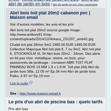
abri de jardin en bois
/
abri de jardin en pvc chez castorama
Abri bois toit plat 20m2 cabanon pvc |
Maison email
Voir d'autres modèles, les avis et les prix
Abri bois toit plat 20m2 source google image :
http://www.artibois91.fr/wp-
content/uploads/2014/12/Ankara_231207_amb41.jpg
Chalet toit plat 28mm 9m2 1980.00 EUR 1485.00 EUR.
Collection Majorque Abri toit plat 6, 7 ou 9m2. Abri toit plat
6, STOCKHOLM XL 34 Abri bois 20m2 - 34mm. Des abris
en kit pas cher, métallique, résine, en bois, pour
passionnés de jardinage - Livraison ABRI TOIT PLAT
PANNEAU BOIS 19 MM 1,8 x 1,8 M Toit plat (44) Abri de
jardin bois Silla, 12.05 m² Ep.34 mm Abri de jardin bois
Palko, 4.97 m² Ep.19 mm ...
Lire la suite
Site :
http://www.maison-email.fr
Le prix d'un abri de piscine bas : quels tarifs
Prix abri bas