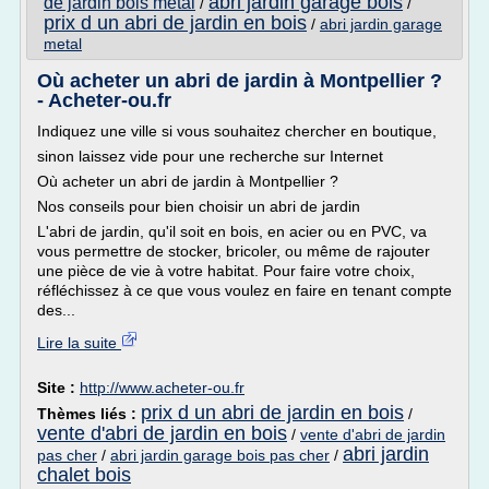
abri jardin garage bois
de jardin bois metal
/
/
prix d un abri de jardin en bois
/
abri jardin garage
metal
Où acheter un abri de jardin à Montpellier ?
- Acheter-ou.fr
Indiquez une ville si vous souhaitez chercher en boutique,
sinon laissez vide pour une recherche sur Internet
Où acheter un abri de jardin à Montpellier ?
Nos conseils pour bien choisir un abri de jardin
L'abri de jardin, qu'il soit en bois, en acier ou en PVC, va
vous permettre de stocker, bricoler, ou même de rajouter
une pièce de vie à votre habitat. Pour faire votre choix,
réfléchissez à ce que vous voulez en faire en tenant compte
des...
Lire la suite
Site :
http://www.acheter-ou.fr
prix d un abri de jardin en bois
Thèmes liés :
/
vente d'abri de jardin en bois
/
vente d'abri de jardin
abri jardin
pas cher
/
abri jardin garage bois pas cher
/
chalet bois