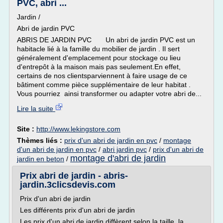
PVC, abri ...
Jardin /
Abri de jardin PVC
ABRIS DE JARDIN PVC Un abri de jardin PVC est un
habitacle lié à la famille du mobilier de jardin . Il sert
généralement d'emplacement pour stockage ou lieu
d'entrepôt à la maison mais pas seulement.En effet,
certains de nos clientsparviennent à faire usage de ce
bâtiment comme pièce supplémentaire de leur habitat .
Vous pourriez ainsi transformer ou adapter votre abri de...
Lire la suite
Site :
http://www.lekingstore.com
Thèmes liés :
prix d'un abri de jardin en pvc
/
montage
d'un abri de jardin en pvc
/
abri jardin pvc
/
prix d'un abri de
montage d'abri de jardin
jardin en beton
/
Prix abri de jardin - abris-
jardin.3clicsdevis.com
Prix d'un abri de jardin
Les différents prix d'un abri de jardin
Les prix d'un abri de jardin diffèrent selon la taille, la