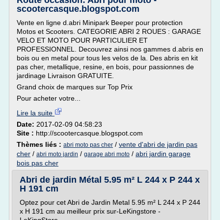
Route occasion: Abri pour moto -
scootercasque.blogspot.com
Vente en ligne d.abri Minipark Beeper pour protection
Motos et Scooters. CATEGORIE ABRI 2 ROUES : GARAGE
VELO ET MOTO POUR PARTICULIER ET
PROFESSIONNEL. Decouvrez ainsi nos gammes d.abris en
bois ou en metal pour tous les velos de la. Des abris en kit
pas cher, metallique, resine, en bois, pour passionnes de
jardinage Livraison GRATUITE.
Grand choix de marques sur Top Prix
Pour acheter votre...
Lire la suite
Date:
2017-02-09 04:58:23
Site :
http://scootercasque.blogspot.com
Thèmes liés :
/
vente d'abri de jardin pas
abri moto pas cher
cher
/
/
/
abri jardin garage
abri moto jardin
garage abri moto
bois pas cher
Abri de jardin Métal 5.95 m² L 244 x P 244 x
H 191 cm
Optez pour cet Abri de Jardin Metal 5.95 m² L 244 x P 244
x H 191 cm au meilleur prix sur-LeKingstore -