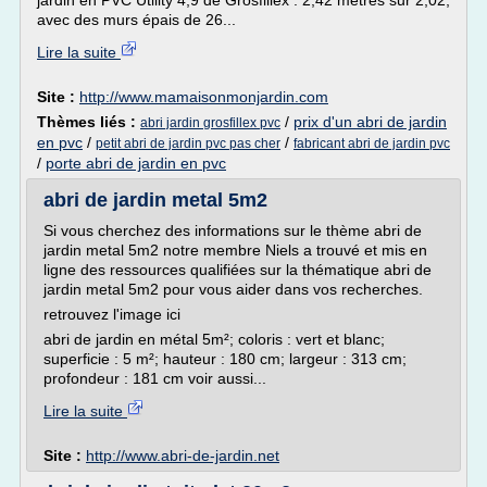
jardin en PVC Utility 4,9 de Grosfillex : 2,42 mètres sur 2,02,
avec des murs épais de 26...
Lire la suite
Site :
http://www.mamaisonmonjardin.com
Thèmes liés :
/
prix d'un abri de jardin
abri jardin grosfillex pvc
en pvc
/
/
petit abri de jardin pvc pas cher
fabricant abri de jardin pvc
/
porte abri de jardin en pvc
abri de jardin metal 5m2
Si vous cherchez des informations sur le thème abri de
jardin metal 5m2 notre membre Niels a trouvé et mis en
ligne des ressources qualifiées sur la thématique abri de
jardin metal 5m2 pour vous aider dans vos recherches.
retrouvez l'image ici
abri de jardin en métal 5m²; coloris : vert et blanc;
superficie : 5 m²; hauteur : 180 cm; largeur : 313 cm;
profondeur : 181 cm voir aussi...
Lire la suite
Site :
http://www.abri-de-jardin.net