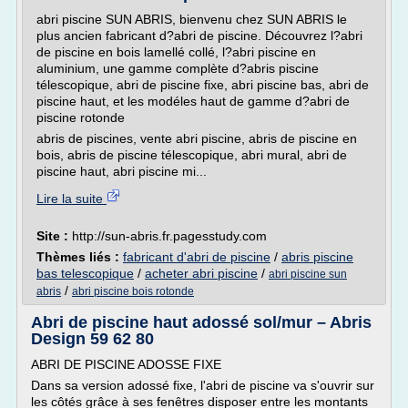
abri piscine SUN ABRIS, bienvenu chez SUN ABRIS le
plus ancien fabricant d?abri de piscine. Découvrez l?abri
de piscine en bois lamellé collé, l?abri piscine en
aluminium, une gamme complète d?abris piscine
télescopique, abri de piscine fixe, abri piscine bas, abri de
piscine haut, et les modéles haut de gamme d?abri de
piscine rotonde
abris de piscines, vente abri piscine, abris de piscine en
bois, abris de piscine télescopique, abri mural, abri de
piscine haut, abri piscine mi...
Lire la suite
Site :
http://sun-abris.fr.pagesstudy.com
Thèmes liés :
fabricant d'abri de piscine
/
abris piscine
bas telescopique
/
acheter abri piscine
/
abri piscine sun
/
abris
abri piscine bois rotonde
Abri de piscine haut adossé sol/mur – Abris
Design 59 62 80
ABRI DE PISCINE ADOSSE FIXE
Dans sa version adossé fixe, l'abri de piscine va s'ouvrir sur
les côtés grâce à ses fenêtres disposer entre les montants