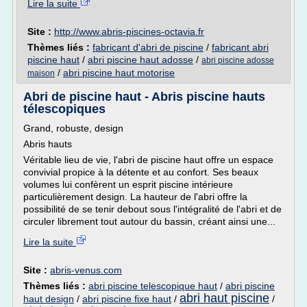
Lire la suite
Site :
http://www.abris-piscines-octavia.fr
Thèmes liés :
fabricant d'abri de piscine
/
fabricant abri
piscine haut
/
abri piscine haut adosse
/
abri piscine adosse
/
abri piscine haut motorise
maison
Abri de piscine haut - Abris piscine hauts
télescopiques
Grand, robuste, design
Abris hauts
Véritable lieu de vie, l'abri de piscine haut offre un espace
convivial propice à la détente et au confort. Ses beaux
volumes lui confèrent un esprit piscine intérieure
particulièrement design. La hauteur de l'abri offre la
possibilité de se tenir debout sous l'intégralité de l'abri et de
circuler librement tout autour du bassin, créant ainsi une...
Lire la suite
Site :
abris-venus.com
Thèmes liés :
abri piscine telescopique haut
/
abri piscine
abri haut piscine
haut design
/
abri piscine fixe haut
/
/