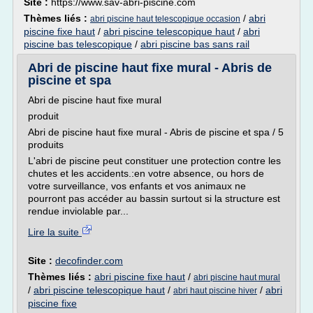
Site :
https://www.sav-abri-piscine.com
Thèmes liés :
/
abri
abri piscine haut telescopique occasion
piscine fixe haut
/
abri piscine telescopique haut
/
abri
piscine bas telescopique
/
abri piscine bas sans rail
Abri de piscine haut fixe mural - Abris de
piscine et spa
Abri de piscine haut fixe mural
produit
Abri de piscine haut fixe mural - Abris de piscine et spa / 5
produits
L'abri de piscine peut constituer une protection contre les
chutes et les accidents.:en votre absence, ou hors de
votre surveillance, vos enfants et vos animaux ne
pourront pas accéder au bassin surtout si la structure est
rendue inviolable par...
Lire la suite
Site :
decofinder.com
Thèmes liés :
abri piscine fixe haut
/
abri piscine haut mural
/
abri piscine telescopique haut
/
/
abri
abri haut piscine hiver
piscine fixe