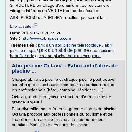
Nous proposons des abris de piscine et abris de spa à
STRUCTURE en alliage d'aluminium très résistante et
vitrages latéraux en VERRE trempé de sécurité.
ABRI PISCINE ou ABRI SPA : quelles que soient la...
Lire la suite
Date:
2017-03-07 20:49:26
Site :
http://www.abripiscine.com
Thèmes liés :
prix d'un abri piscine telescopique
/
abri
prix d un abri de piscine
piscine et spa
/
/
abri piscine
haut fixe prix
/
prix abri piscine haut telescopique
Abri piscine Octavia - Fabricant d'abris de
piscine ...
Chaque abri a sa piscine et chaque piscine peut trouver
son abri que ce soit aussi bien pour les particuliers que
les professionnels (hôtel, camping, résidence, ...).
Octavia, leader français en structure d'abri piscine de
grande largeur !
Pour diversifier son offre et sa gamme d'abris de piscine
Octavia propose aux professionnels du tourisme et de
l'hôtellerie : un abri de piscine à la hauteur de leur
ambition. Spécialiste des abris de piscine...