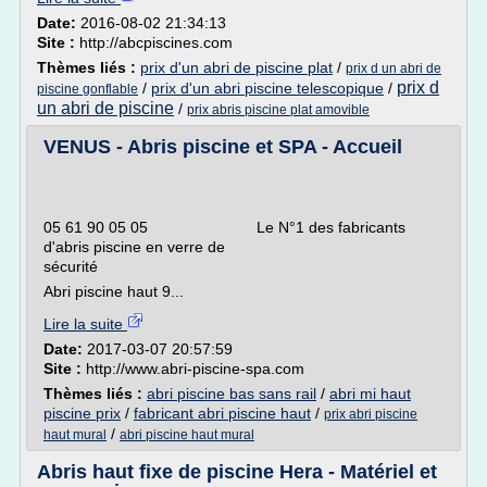
Date:
2016-08-02 21:34:13
Site :
http://abcpiscines.com
Thèmes liés :
prix d'un abri de piscine plat
/
prix d un abri de
prix d
/
prix d'un abri piscine telescopique
/
piscine gonflable
un abri de piscine
/
prix abris piscine plat amovible
VENUS - Abris piscine et SPA - Accueil
05 61 90 05 05 Le N°1 des fabricants
d'abris piscine en verre de
sécurité
Abri piscine haut 9...
Lire la suite
Date:
2017-03-07 20:57:59
Site :
http://www.abri-piscine-spa.com
Thèmes liés :
abri piscine bas sans rail
/
abri mi haut
piscine prix
/
fabricant abri piscine haut
/
prix abri piscine
/
haut mural
abri piscine haut mural
Abris haut fixe de piscine Hera - Matériel et