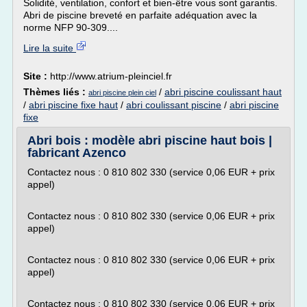
Solidité, ventilation, confort et bien-être vous sont garantis.
Abri de piscine breveté en parfaite adéquation avec la
norme NFP 90-309....
Lire la suite
Site :
http://www.atrium-pleinciel.fr
Thèmes liés :
/
abri piscine coulissant haut
abri piscine plein ciel
/
abri piscine fixe haut
/
abri coulissant piscine
/
abri piscine
fixe
Abri bois : modèle abri piscine haut bois |
fabricant Azenco
Contactez nous : 0 810 802 330 (service 0,06 EUR + prix
appel)
Contactez nous : 0 810 802 330 (service 0,06 EUR + prix
appel)
Contactez nous : 0 810 802 330 (service 0,06 EUR + prix
appel)
Contactez nous : 0 810 802 330 (service 0,06 EUR + prix