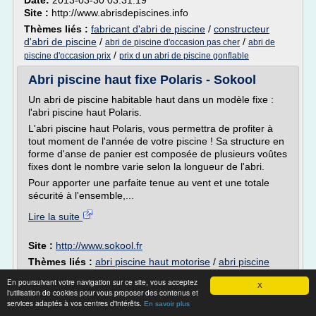
Date:
2013-03-30 03:31:19
Site :
http://www.abrisdepiscines.info
Thèmes liés :
fabricant d'abri de piscine
/
constructeur
d'abri de piscine
/
/
abri de piscine d'occasion pas cher
abri de
/
piscine d'occasion prix
prix d un abri de piscine gonflable
Abri piscine haut fixe Polaris - Sokool
Un abri de piscine habitable haut dans un modèle fixe :
l'abri piscine haut Polaris.
L'abri piscine haut Polaris, vous permettra de profiter à
tout moment de l'année de votre piscine ! Sa structure en
forme d'anse de panier est composée de plusieurs voûtes
fixes dont le nombre varie selon la longueur de l'abri.
Pour apporter une parfaite tenue au vent et une totale
sécurité à l'ensemble,...
Lire la suite
Site :
http://www.sokool.fr
Thèmes liés :
abri piscine haut motorise
/
abri piscine
haut design
/
abri piscine coulissant haut
/
abri piscine fixe
En poursuivant votre navigation sur ce site, vous acceptez
haut
/
abri piscine telescopique haut
X
l'utilisation de cookies pour vous proposer des contenus et
services adaptés à vos centres d'intérêts.
En savoir plus
Abri de piscine : dénichez le modèle idéal