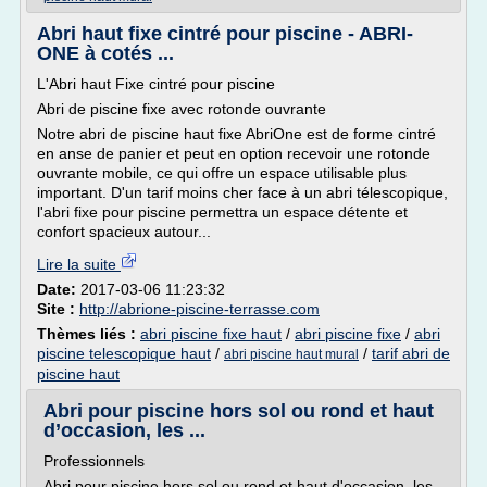
Abri haut fixe cintré pour piscine - ABRI-
ONE à cotés ...
L'Abri haut Fixe cintré pour piscine
Abri de piscine fixe avec rotonde ouvrante
Notre abri de piscine haut fixe AbriOne est de forme cintré
en anse de panier et peut en option recevoir une rotonde
ouvrante mobile, ce qui offre un espace utilisable plus
important. D'un tarif moins cher face à un abri télescopique,
l'abri fixe pour piscine permettra un espace détente et
confort spacieux autour...
Lire la suite
Date:
2017-03-06 11:23:32
Site :
http://abrione-piscine-terrasse.com
Thèmes liés :
abri piscine fixe haut
/
abri piscine fixe
/
abri
piscine telescopique haut
/
/
tarif abri de
abri piscine haut mural
piscine haut
Abri pour piscine hors sol ou rond et haut
d’occasion, les ...
Professionnels
Abri pour piscine hors sol ou rond et haut d'occasion, les