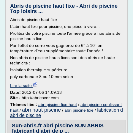
Abris de piscine haut fixe - Abri de piscine
Top loisirs ...
Abris de piscine haut fixe
L'abri haut fixe pour piscine, une pièce à vivre...
Profitez de votre piscine toute l'année grâce à nos abris de
piscine hauts fixe.
Par l'effet de serre vous gagnerez de 6° à 10° en
température d'eau supplémentaire toute l'année !
Nos abris de piscine hauts fixes sont des abris de haute
technicité :
Isolation thermique supérieure,
poly carbonate 8 ou 10 mm selon...
Lire la suite
Date:
2012-07-06 14:09:13
Site :
http://abricover.com
Thèmes liés :
abri piscine fixe haut
/
abri piscine coulissant
abri haut piscine
fabrication d
haut
/
/
abri piscine fixe
/
abri de piscine
Sun-abris.fr abri piscine SUN ABRIS
fabricant d abri de p ...