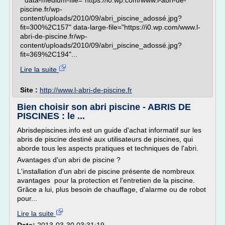
" data-medium-file="https://i0.wp.com/www.l-abri-de-
piscine.fr/wp-
content/uploads/2010/09/abri_piscine_adossé.jpg?
fit=300%2C157" data-large-file="https://i0.wp.com/www.l-
abri-de-piscine.fr/wp-
content/uploads/2010/09/abri_piscine_adossé.jpg?
fit=369%2C194"...
Lire la suite
Site :
http://www.l-abri-de-piscine.fr
Bien choisir son abri piscine - ABRIS DE
PISCINES : le ...
Abrisdepiscines.info est un guide d'achat informatif sur les
abris de piscine destiné aux utilisateurs de piscines, qui
aborde tous les aspects pratiques et techniques de l'abri.
Avantages d'un abri de piscine ?
L'installation d'un abri de piscine présente de nombreux
avantages pour la protection et l'entretien de la piscine.
Grâce a lui, plus besoin de chauffage, d'alarme ou de robot
pour...
Lire la suite