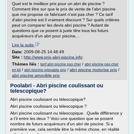
Quel est le meilleur prix pour un abri de piscine ?
Comment être sur que le prix de vente de l'abri piscine
que me propose ce fabricant n'est pas cher ? Ce tarif
d'abri piscine est il vraiment discount ? Sur quels critères
peut on comparer les devis abri piscine ? Autant de
questions que ce posent à juste titre tous les futurs
acquéreurs d'un abri pour piscine,...
Lire la suite
Date:
2009-08-25 14:48:49
Site :
http://www.prix-abri-piscine.info
Thèmes liés :
/
tarif abri piscine pas cher
abri piscine pas cher
/
/
abri piscine motorise prix
/
en kit
abri piscine relevable prix
abri piscine amovible prix
Poolabri - Abri piscine coulissant ou
telescopique?
Abri piscine coulissant ou télescopique?
Abri piscine coulissant ou télescopique ?
Abri piscine coulissant ou télescopique...Quelle différence y
a t'il entre les deux ? Voici une question que se posent
nombre de futurs acquéreurs d'un abri de piscine. Si a
première vue, cela semble être la même chose, en réalité