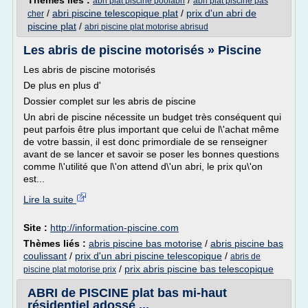
Thèmes liés :
/
abri plat piscine poolabri
abri plat piscine pas
/
abri piscine telescopique plat
/
prix d'un abri de
cher
piscine plat
/
abri piscine plat motorise abrisud
Les abris de piscine motorisés » Piscine
Les abris de piscine motorisés
De plus en plus d'
Dossier complet sur les abris de piscine
Un abri de piscine nécessite un budget très conséquent qui
peut parfois être plus important que celui de l\'achat même
de votre bassin, il est donc primordiale de se renseigner
avant de se lancer et savoir se poser les bonnes questions
comme l\'utilité que l\'on attend d\'un abri, le prix qu\'on
est...
Lire la suite
Site :
http://information-piscine.com
Thèmes liés :
abris piscine bas motorise
/
abris piscine bas
coulissant
/
prix d'un abri piscine telescopique
/
abris de
/
prix abris piscine bas telescopique
piscine plat motorise prix
ABRI de PISCINE plat bas mi-haut
résidentiel adossé ...