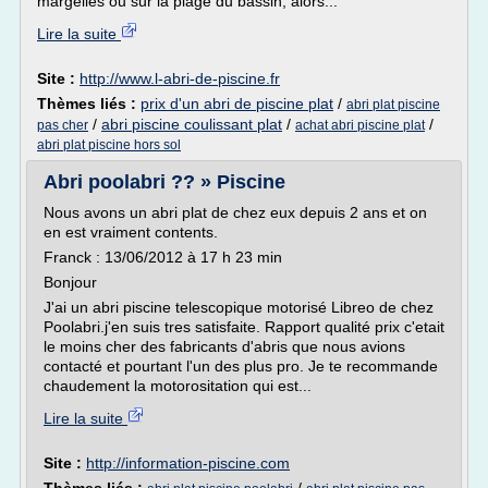
margelles ou sur la plage du bassin, alors...
Lire la suite
Site :
http://www.l-abri-de-piscine.fr
Thèmes liés :
prix d'un abri de piscine plat
/
abri plat piscine
/
abri piscine coulissant plat
/
/
pas cher
achat abri piscine plat
abri plat piscine hors sol
Abri poolabri ?? » Piscine
Nous avons un abri plat de chez eux depuis 2 ans et on
en est vraiment contents.
Franck : 13/06/2012 à 17 h 23 min
Bonjour
J'ai un abri piscine telescopique motorisé Libreo de chez
Poolabri.j'en suis tres satisfaite. Rapport qualité prix c'etait
le moins cher des fabricants d'abris que nous avions
contacté et pourtant l'un des plus pro. Je te recommande
chaudement la motorositation qui est...
Lire la suite
Site :
http://information-piscine.com