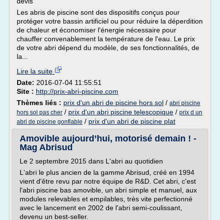
devis
Les abris de piscine sont des dispositifs conçus pour
protéger votre bassin artificiel ou pour réduire la déperdition
de chaleur et économiser l'énergie nécessaire pour
chauffer convenablement la température de l'eau. Le prix
de votre abri dépend du modèle, de ses fonctionnalités, de
la...
Lire la suite
Date:
2016-07-04 11:55:51
Site :
http://prix-abri-piscine.com
Thèmes liés :
prix d'un abri de piscine hors sol
/
abri piscine
/
prix d'un abri piscine telescopique
/
hors sol pas cher
prix d un
/
prix d'un abri de piscine plat
abri de piscine gonflable
Amovible aujourd’hui, motorisé demain ! -
Mag Abrisud
Le 2 septembre 2015 dans L'abri au quotidien
L'abri le plus ancien de la gamme Abrisud, créé en 1994
vient d'être revu par notre équipe de R&D. Cet abri, c'est
l'abri piscine bas amovible, un abri simple et manuel, aux
modules relevables et empilables, très vite perfectionné
avec le lancement en 2002 de l'abri semi-coulissant,
devenu un best-seller.