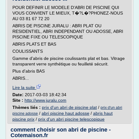
POUR DEFINIR LE MODELE D'ABRI DE PISCINE QUI
VOUS CONVIENT LE MIEUX, T�?L�?PHONEZ-NOUS
AU 03 81 67 72 20
ABRIS DE PISCINE JURALU : ABRI PLAT OU
RESIDENTIEL, ABRI INDEPENDANT OU ADOSSE, ABRI
PISCINE FIXE OU TELESCOPIQUE
ABRIS PLATS ET BAS
COULISSANTS
Gamme d'abris de piscine coulissants plat et bas. Vitrage
transparent verre synthétique ou feuilleté sécurit.
Plus d'abris BAS
ABRIS...
Lire la suite
Date:
2017-03-03 18:42:34
Site :
http://www.juralu.com
Thèmes liés :
prix d'un abri de piscine plat
/
prix d'un abri
/
abri piscine haut adosse
/
abris haut
piscine adosse
piscine prix
/
prix d'un abri piscine telescopique
comment choisir son abri de piscine -
Cotemaison.fr