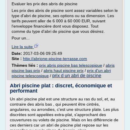
Evaluer les prix des abris de piscine
Les prix des abris de piscine sont assez variables selon le
type d'abri de piscine, ses options ou sa dimension. Les
tarifs peuvent aller de 6 000 à 60 000 EUR, suivant
l'enveloppe financière dont vous disposez. Tout
comme du type d'abri de piscine que vous désirez.
Pour un...
Lire la suite
Date:
2017-03-06 09:25:49
Site :
http://abrione-piscine-terrasse.com
Thèmes liés :
prix abris piscine bas telescopique
/
abris
piscine bas prix
/
abris haut piscine prix
/
prix d'un abri
prix d un abri de piscine
piscine telescopique
/
Abri piscine plat : discret, économique et
performant
Un abri piscine plat est une structure au ras du sol, et, au
contraire des abris bas , qui peuvent être cintrés,
angulaires, ou arrondies, c'est une structure plate. Les plus
discrètes sont appelées extra-plat, s'approchant des
couvertures ou volets de piscine. Mais on les différencie de
ces derniers car un abri de piscine plat repose sur les