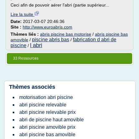
Ceci afin de pouvoir aérer l'abri (partie supérieur...
Lire la suite
Date:
2017-03-07 20:46:36
Site :
http://www.euroabris.com
Thèmes liés :
abris piscine bas motorise
/
abris piscine bas
piscine abris bas
fabrication d abri de
amovible
/
/
l abri
piscine
/
33 Ressources
Thèmes associés
motorisation abri piscine
abri piscine relevable
abri piscine relevable prix
abri de piscine haut amovible
abri piscine amovible prix
abri piscine bas amovible