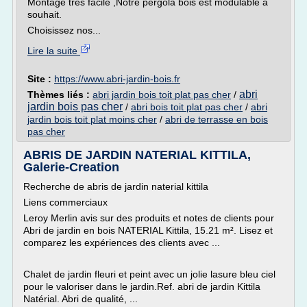
Montage très facile ,Notre pergola bois est modulable à
souhait.
Choisissez nos...
Lire la suite
Site :
https://www.abri-jardin-bois.fr
abri
Thèmes liés :
abri jardin bois toit plat pas cher
/
jardin bois pas cher
/
abri bois toit plat pas cher
/
abri
jardin bois toit plat moins cher
/
abri de terrasse en bois
pas cher
ABRIS DE JARDIN NATERIAL KITTILA,
Galerie-Creation
Recherche de abris de jardin naterial kittila
Liens commerciaux
Leroy Merlin avis sur des produits et notes de clients pour
Abri de jardin en bois NATERIAL Kittila, 15.21 m². Lisez et
comparez les expériences des clients avec ...
Chalet de jardin fleuri et peint avec un jolie lasure bleu ciel
pour le valoriser dans le jardin.Ref. abri de jardin Kittila
Natérial. Abri de qualité, ...