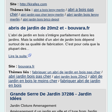
Site :
http://kirafes.com
abri a bois pas
Thèmes liés :
/
abri a bois leroy merlin
cher
/
/
abri jardin bois leroy
abri jardin pas cher leroy merlin
merlin
/
abri jardin bois brico depot
abris de jardin de 20m2 et - bouvara.fr
L'abri de jardin en bois s'intègre parfaitement dans les
jardins. Mais la solidité d'un abri de jardin bois dépend
surtout de sa qualité de fabrication. C'est pour cela que la
plupart des...
Lire la suite
Site :
bouvara.fr
Thèmes liés :
fabriquer un abri de jardin en bois pas cher
/
abri jardin bois pas cher
abri de
/
abri jardin bois 20m2
/
jardin en bois le moins cher
fabriquer abri de jardin
/
en bois
Grande Serre De Jardin 37286 - Jardin
Idées
Jardin Cloture Amenagement
Aménagement d un jardin en ville et cl´ture from Jardin