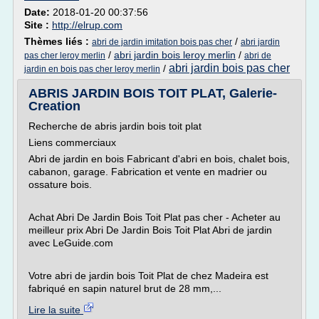
Date:
2018-01-20 00:37:56
Site :
http://elrup.com
Thèmes liés :
/
abri de jardin imitation bois pas cher
abri jardin
/
abri jardin bois leroy merlin
/
pas cher leroy merlin
abri de
abri jardin bois pas cher
/
jardin en bois pas cher leroy merlin
ABRIS JARDIN BOIS TOIT PLAT, Galerie-
Creation
Recherche de abris jardin bois toit plat
Liens commerciaux
Abri de jardin en bois Fabricant d'abri en bois, chalet bois,
cabanon, garage. Fabrication et vente en madrier ou
ossature bois.
Achat Abri De Jardin Bois Toit Plat pas cher - Acheter au
meilleur prix Abri De Jardin Bois Toit Plat Abri de jardin
avec LeGuide.com
Votre abri de jardin bois Toit Plat de chez Madeira est
fabriqué en sapin naturel brut de 28 mm,...
Lire la suite