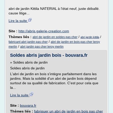
abri de jardin Kittila NATERIAL à l'état neuf, juste déballé.
cause litige...
Lire la suite
Site :
http://abris.galerie-creation.com
Thèmes liés :
/
/
abri de jardin en soldes pas cher
abri jardin kittila
/
fabricant abri jardin pas cher
abri de jardin en bois pas cher leroy
/
merlin
abri jardin pas cher leroy merlin
Soldes abris jardin bois - bouvara.fr
» Soldes abris de jardin
Soldes abris de jardin
L'abri de jardin en bois s'intègre parfaitement dans les
jardins. Mais la solidité d'un abri de jardin bois dépend
surtout de sa qualité de fabrication. C'est pour cela que
la...
Lire la suite
Site :
bouvara.fr
Thèmes liés :
fabriquer un abri de jardin en bois pas cher