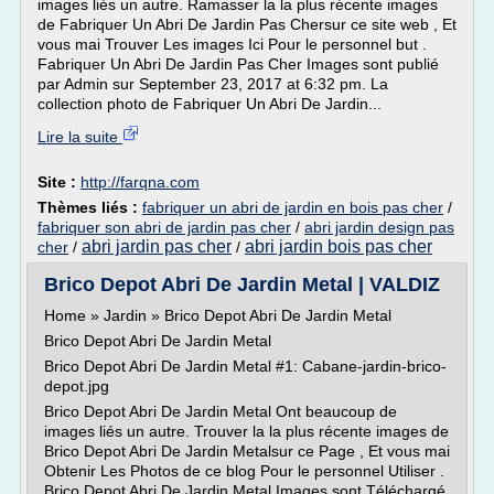
images liés un autre. Ramasser la la plus récente images
de Fabriquer Un Abri De Jardin Pas Chersur ce site web , Et
vous mai Trouver Les images Ici Pour le personnel but .
Fabriquer Un Abri De Jardin Pas Cher Images sont publié
par Admin sur September 23, 2017 at 6:32 pm. La
collection photo de Fabriquer Un Abri De Jardin...
Lire la suite
Site :
http://farqna.com
Thèmes liés :
fabriquer un abri de jardin en bois pas cher
/
fabriquer son abri de jardin pas cher
/
abri jardin design pas
abri jardin pas cher
abri jardin bois pas cher
cher
/
/
Brico Depot Abri De Jardin Metal | VALDIZ
Home » Jardin » Brico Depot Abri De Jardin Metal
Brico Depot Abri De Jardin Metal
Brico Depot Abri De Jardin Metal #1: Cabane-jardin-brico-
depot.jpg
Brico Depot Abri De Jardin Metal Ont beaucoup de
images liés un autre. Trouver la la plus récente images de
Brico Depot Abri De Jardin Metalsur ce Page , Et vous mai
Obtenir Les Photos de ce blog Pour le personnel Utiliser .
Brico Depot Abri De Jardin Metal Images sont Téléchargé