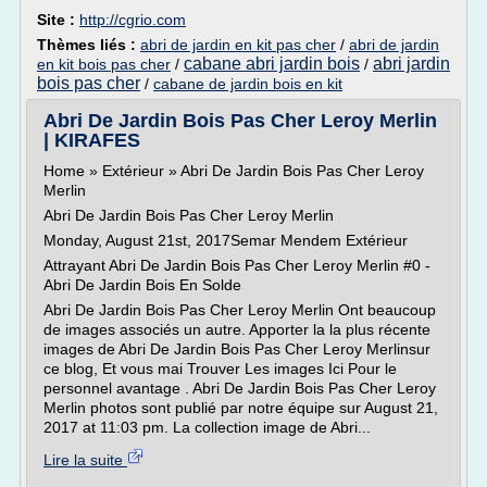
Site :
http://cgrio.com
Thèmes liés :
abri de jardin en kit pas cher
/
abri de jardin
cabane abri jardin bois
abri jardin
en kit bois pas cher
/
/
bois pas cher
/
cabane de jardin bois en kit
Abri De Jardin Bois Pas Cher Leroy Merlin
| KIRAFES
Home » Extérieur » Abri De Jardin Bois Pas Cher Leroy
Merlin
Abri De Jardin Bois Pas Cher Leroy Merlin
Monday, August 21st, 2017Semar Mendem Extérieur
Attrayant Abri De Jardin Bois Pas Cher Leroy Merlin #0 -
Abri De Jardin Bois En Solde
Abri De Jardin Bois Pas Cher Leroy Merlin Ont beaucoup
de images associés un autre. Apporter la la plus récente
images de Abri De Jardin Bois Pas Cher Leroy Merlinsur
ce blog, Et vous mai Trouver Les images Ici Pour le
personnel avantage . Abri De Jardin Bois Pas Cher Leroy
Merlin photos sont publié par notre équipe sur August 21,
2017 at 11:03 pm. La collection image de Abri...
Lire la suite