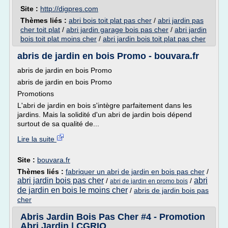
Site :
http://digpres.com
Thèmes liés :
abri bois toit plat pas cher
/
abri jardin pas
cher toit plat
/
abri jardin garage bois pas cher
/
abri jardin
bois toit plat moins cher
/
abri jardin bois toit plat pas cher
abris de jardin en bois Promo - bouvara.fr
abris de jardin en bois Promo
abris de jardin en bois Promo
Promotions
L'abri de jardin en bois s'intègre parfaitement dans les
jardins. Mais la solidité d'un abri de jardin bois dépend
surtout de sa qualité de...
Lire la suite
Site :
bouvara.fr
Thèmes liés :
fabriquer un abri de jardin en bois pas cher
/
abri jardin bois pas cher
abri
/
/
abri de jardin en promo bois
de jardin en bois le moins cher
/
abris de jardin bois pas
cher
Abris Jardin Bois Pas Cher #4 - Promotion
Abri Jardin | CGRIO