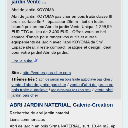
jardin Vente ...
Abri de jardin KOYOMA
Abri de jardin KOYOMA pas cher en bois traité classe III
brun -surface 9m² - épaisseur 28mm - toit en feutre
bitumé prix promo Abri de jardin Vente Unique 1 299,99
EUR TTC au lieu de 2 400 EUR - Offrez-vous un bel
espace d'angle pour ranger vos outils et autres
équipements de jardin avec l'abri KOYOMA de 9m².
Espace idéal, il reste compact, pratique et design, idéal
pour votre jardin! Abri de jardin...
Lire la suite
Site :
http://ventes-pas-cher.com
Thèmes liés :
/
abri de jardin en bois traite autoclave pas cher
vente d'abri de jardin pas cher
/
vente d'abri de jardin en
bois traite autoclave
/
/
vente abri
abri jardin bois pas cher 9m2
jardin pas cher
ABRI JARDIN NATERIAL, Galerie-Creation
Recherche de abri jardin naterial
Liens commerciaux
Abri de jardin en bois Sirma NATERIAL, surf. 10.44 m2, ép.