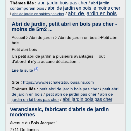
abri jardin bois pas cher
Thèmes liés :
/
abri jardin
abri de jardin en bois le moins cher
contemporain bois
/
abri de jardin en bois
/
/
abri de jardin en soldes pas cher
Abri de jardin, petit abri en bois pas cher -
moins de 5m2 ...
Accueil > Abri de jardin > Abri de jardin en bois >Petit abri
bois
Petit abri bois
Un petit abri de jardin à plusieurs avantages . Tout
d'abord il n'y a aucune déclaration...
Lire la suite
Site :
https://www.leschaletstoulousains.com
Thèmes liés :
petit abri de jardin bois pas cher
/
petit abri
de jardin en bois
/
petit abri de jardin pas cher
/
abri de
abri jardin bois pas cher
jardin en kit bois pas cher
/
Veranclassic, fabricant d'abris de jardin
modernes
Avenue du Bois Jacquet 1
7711 Dottignies