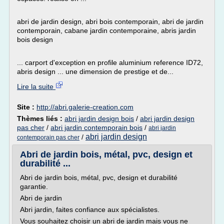
abri de jardin design, abri bois contemporain, abri de jardin
contemporain, cabane jardin contemporaine, abris jardin
bois design
... carport d'exception en profile aluminium reference ID72,
abris design ... une dimension de prestige et de...
Lire la suite
Site :
http://abri.galerie-creation.com
Thèmes liés :
abri jardin design bois
/
abri jardin design
pas cher
/
abri jardin contemporain bois
/
abri jardin
abri jardin design
/
contemporain pas cher
Abri de jardin bois, métal, pvc, design et
durabilité ...
Abri de jardin bois, métal, pvc, design et durabilité
garantie.
Abri de jardin
Abri jardin, faites confiance aux spécialistes.
Vous souhaitez choisir un abri de jardin mais vous ne