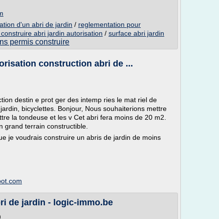
om
lation d'un abri de jardin
/
reglementation pour
construire abri jardin autorisation
/
surface abri jardin
ans permis construire
risation construction abri de ...
tion destin e prot ger des intemp ries le mat riel de
 jardin, bicyclettes. Bonjour, Nous souhaiterions mettre
ttre la tondeuse et les v Cet abri fera moins de 20 m2.
 grand terrain constructible.
e je voudrais construire un abris de jardin de moins
pot.com
i de jardin - logic-immo.be
n