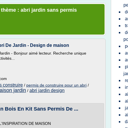
pe
 thème : abri jardin sans permis
d
a
t
d
po
ri De Jardin - Design de maison
p
a
ardin - Bonjour aimé lecteur. Recherche unique
ivités...
a
p
ja
.com
r
s construire
/
permis de construire pour un abri
/
i
aison jardin
abri jardin design
/
a
a
j
n Bois En Kit Sans Permis De ...
a
d
'INSPIRATION DE MAISON