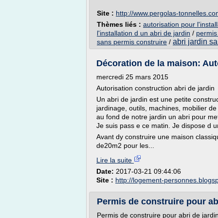
Site :
http://www.pergolas-tonnelles.c
Thèmes liés :
autorisation pour l'instal
l'installation d un abri de jardin
/
permis 
abri jardin s
sans permis construire
/
Décoration de la maison: Auto
mercredi 25 mars 2015
Autorisation construction abri de jardin
Un abri de jardin est une petite construc
jardinage, outils, machines, mobilier de
au fond de notre jardin un abri pour me
Je suis pass e ce matin. Je dispose d un
Avant dy construire une maison classiqu
de20m2 pour les...
Lire la suite
Date:
2017-03-21 09:44:06
Site :
http://logement-personnes.blogs
Permis de construire pour abr
Permis de construire pour abri de jardi