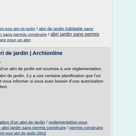
/
abri de jardin habitable sans
re pour abri de jardin
abri jardin sans permis
in sans permis construire
/
uire pour un abri
i de jardin | Archionline
n
 d'un abri de jardin est soumise à une réglementation.
 de jardin, il y a une certaine planification que l'on
aut vous informer si vous avez besoin d'une autorisation
tion.
lation d'un abri de jardin
/
reglementation pour
 abri jardin sans permis construire
/
permis construire
ire pour abri de jardin 20m2