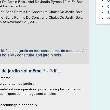
c
t De Jardin Bois »Abri De Jardin Pyrnes 12 M En Bois
et De Jardin Bois
d
 Kit Sans Permis De Construire Chalet De Jardin Bois
a
Kit Sans Permis De Construire Chalet De Jardin Bois,
c
'S at November 21, 2017
 kit
/
abri de jardin en bois sans permis de construire
/
n bois kit
construire abri jardin bois
/
e jardin soi même ? - Pdf ...
i même ?
 votre abri de jardin .
 metal est une opération qui demande plus de précision
es techniques de montage sont simples :
 assemblage à panneaux...