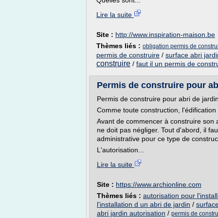
Quelles sont...
Lire la suite
Site :
http://www.inspiration-maison.be
Thèmes liés :
obligation permis de construi
permis de construire
/
surface abri jard
construire
/
faut il un permis de constr
Permis de construire pour abr
Permis de construire pour abri de jardi
Comme toute construction, l'édification
Avant de commencer à construire son abri
ne doit pas négliger. Tout d'abord, il f
administrative pour ce type de construc
L'autorisation...
Lire la suite
Site :
https://www.archionline.com
Thèmes liés :
autorisation pour l'instal
l'installation d un abri de jardin
/
surface
abri jardin autorisation
/
permis de constru