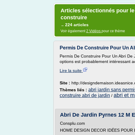
Articles sélectionnés pour le
construire
224 articles
→
Voir également
2 Vidéos
pour ce thème
Permis De Construire Pour Un Ab
Permis De Construire Pour Un Abri De J
options est probablement intéressant act
Lire la suite
Site :
http://designdemaison.ideasnice
abri jardin sans permi
Thèmes liés :
abri et m
construire abri de jardin
/
Abri De Jardin Pyrnes 12 M E
Consplu.com
HOME DESIGN DECOR IDÉES POUR L