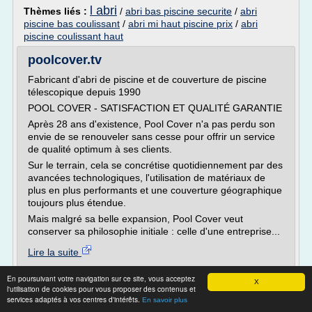
l abri
Thèmes liés :
/
abri bas piscine securite
/
abri
piscine bas coulissant
/
abri mi haut piscine prix
/
abri
piscine coulissant haut
poolcover.tv
Fabricant d'abri de piscine et de couverture de piscine
télescopique depuis 1990
POOL COVER - SATISFACTION ET QUALITÉ GARANTIE
Après 28 ans d'existence, Pool Cover n'a pas perdu son
envie de se renouveler sans cesse pour offrir un service
de qualité optimum à ses clients.
Sur le terrain, cela se concrétise quotidiennement par des
avancées technologiques, l'utilisation de matériaux de
plus en plus performants et une couverture géographique
toujours plus étendue.
Mais malgré sa belle expansion, Pool Cover veut
conserver sa philosophie initiale : celle d'une entreprise...
Lire la suite
En poursuivant votre navigation sur ce site, vous acceptez
Site :
http://poolcover.tv
X
l'utilisation de cookies pour vous proposer des contenus et
Thèmes liés :
fabricant d'abri de piscine
/
abri piscine
services adaptés à vos centres d'intérêts.
En savoir plus
telescopique haut
/
fabricant abri piscine haut
/
abri