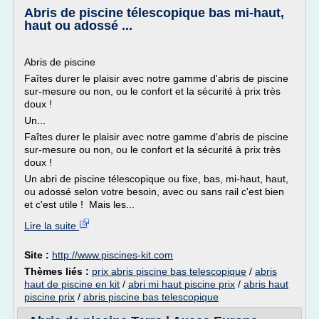
Abris de piscine télescopique bas mi-haut,
haut ou adossé ...
Abris de piscine
Faîtes durer le plaisir avec notre gamme d'abris de piscine
sur-mesure ou non, ou le confort et la sécurité à prix très
doux !
Un...
Faîtes durer le plaisir avec notre gamme d'abris de piscine
sur-mesure ou non, ou le confort et la sécurité à prix très
doux !
Un abri de piscine télescopique ou fixe, bas, mi-haut, haut,
ou adossé selon votre besoin, avec ou sans rail c'est bien
et c'est utile ! Mais les...
Lire la suite
Site :
http://www.piscines-kit.com
Thèmes liés :
prix abris piscine bas telescopique
/
abris
haut de piscine en kit
/
abri mi haut piscine prix
/
abris haut
piscine prix
/
abris piscine bas telescopique