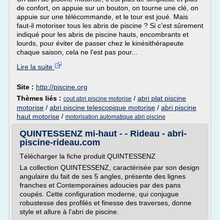
de confort, on appuie sur un bouton, on tourne une clé, on
appuie sur une télécommande, et le tour est joué. Mais
faut-il motoriser tous les abris de piscine ? Si c'est sûrement
indiqué pour les abris de piscine hauts, encombrants et
lourds, pour éviter de passer chez le kinésithérapeute
chaque saison, cela ne l'est pas pour...
Lire la suite
Site :
http://piscine.org
Thèmes liés :
/
abri plat piscine
cout abri piscine motorise
motorise
/
abri piscine telescopique motorise
/
abri piscine
haut motorise
/
motorisation automatique abri piscine
QUINTESSENZ mi-haut - - Rideau - abri-
piscine-rideau.com
Télécharger la fiche produit QUINTESSENZ
La collection QUINTESSENZ, caractérisée par son design
angulaire du fait de ses 5 angles, présente des lignes
franches et Contemporaines adoucies par des pans
coupés. Cette configuration moderne, qui conjugue
robustesse des profilés et finesse des traverses, donne
style et allure à l'abri de piscine.