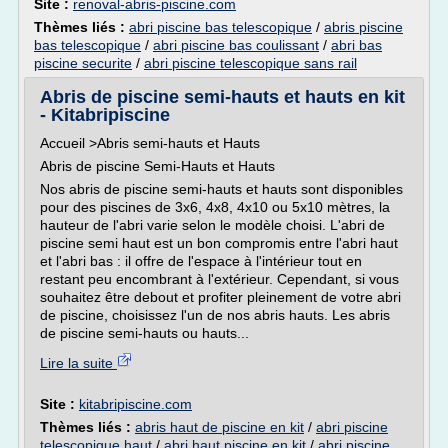
Site :
renoval-abris-piscine.com
Thèmes liés :
abri piscine bas telescopique
/
abris piscine
bas telescopique
/
abri piscine bas coulissant
/
abri bas
piscine securite
/
abri piscine telescopique sans rail
Abris de piscine semi-hauts et hauts en kit
- Kitabripiscine
Accueil >Abris semi-hauts et Hauts
Abris de piscine Semi-Hauts et Hauts
Nos abris de piscine semi-hauts et hauts sont disponibles
pour des piscines de 3x6, 4x8, 4x10 ou 5x10 mètres, la
hauteur de l'abri varie selon le modèle choisi. L'abri de
piscine semi haut est un bon compromis entre l'abri haut
et l'abri bas : il offre de l'espace à l'intérieur tout en
restant peu encombrant à l'extérieur. Cependant, si vous
souhaitez être debout et profiter pleinement de votre abri
de piscine, choisissez l'un de nos abris hauts. Les abris
de piscine semi-hauts ou hauts...
Lire la suite
Site :
kitabripiscine.com
Thèmes liés :
abris haut de piscine en kit
/
abri piscine
telescopique haut
/
abri haut piscine en kit
/
abri piscine