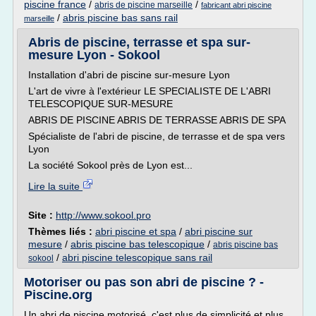
piscine france
/
/
abris de piscine marseille
fabricant abri piscine
/
abris piscine bas sans rail
marseille
Abris de piscine, terrasse et spa sur-
mesure Lyon - Sokool
Installation d'abri de piscine sur-mesure Lyon
L'art de vivre à l'extérieur LE SPECIALISTE DE L'ABRI
TELESCOPIQUE SUR-MESURE
ABRIS DE PISCINE ABRIS DE TERRASSE ABRIS DE SPA
Spécialiste de l'abri de piscine, de terrasse et de spa vers
Lyon
La société Sokool près de Lyon est...
Lire la suite
Site :
http://www.sokool.pro
Thèmes liés :
abri piscine et spa
/
abri piscine sur
mesure
/
abris piscine bas telescopique
/
abris piscine bas
/
abri piscine telescopique sans rail
sokool
Motoriser ou pas son abri de piscine ? -
Piscine.org
Un abri de piscine motorisé, c'est plus de simplicité et plus