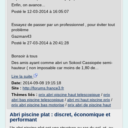
Enfin, on avance...
Posté le 12-03-2014 à 16:05:07
Essayez de passer par un professionnel , pour éviter tout
problème
Gazman43
Posté le 27-03-2014 à 20:41:28
Bonsoir à tous
Des amis ayant comme abri un Sokool Cassiopée semi-
hauteur ( non imposable car moins de 1,80 de...
Lire la suite
Date:
2014-09-08 19:15:18
Site :
http://forums.france3.fr
Thèmes liés :
prix abri piscine haut telescopique
/
prix
abri bas piscine telescopique
/
abri mi haut piscine prix
/
prix abri piscine bas motorise
/
prix abri de piscine haut
Abri piscine plat : discret, économique et
performant
Un abri piscine plat est une structure au ras du sol, et, au