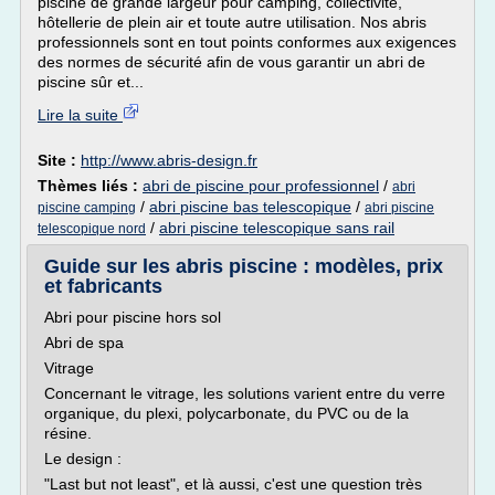
piscine de grande largeur pour camping, collectivité,
hôtellerie de plein air et toute autre utilisation. Nos abris
professionnels sont en tout points conformes aux exigences
des normes de sécurité afin de vous garantir un abri de
piscine sûr et...
Lire la suite
Site :
http://www.abris-design.fr
Thèmes liés :
abri de piscine pour professionnel
/
abri
/
abri piscine bas telescopique
/
piscine camping
abri piscine
/
abri piscine telescopique sans rail
telescopique nord
Guide sur les abris piscine : modèles, prix
et fabricants
Abri pour piscine hors sol
Abri de spa
Vitrage
Concernant le vitrage, les solutions varient entre du verre
organique, du plexi, polycarbonate, du PVC ou de la
résine.
Le design :
"Last but not least", et là aussi, c'est une question très