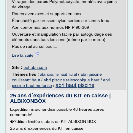
Vitrages des parois Polymétacrylate, montés avec joints
de vitrage
Roues avec axes et supports en inox
Étanchéité par brosses nylon serties sur lames Inox.
Abri conformes aux normes NF P 90-309
Ouverture et manipulation facile par autoguidage des
éléments dans tous les sens (même par le milieu).
Pas de rail au sol pour...
Lire la suite
Site :
bel-abri.com
Thèmes liés :
/
abri piscine
abri piscine haut mural
coulissant haut
/
abri piscine telescopique haut
/
abri
abri haut piscine
piscine haut motorise
/
25 ans d´expériences du KIT en caisse |
ALBIXONBOX
Expédition marchandise possible 48 heures après
commande!
�?dition limitée d'abris en KIT ALBIXON BOX
25 ans d´expériences du KIT en caisse!