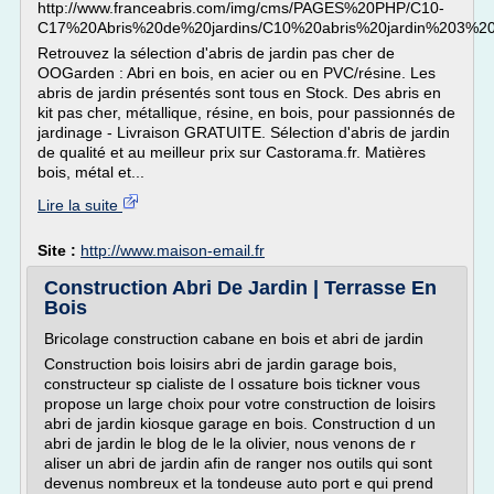
http://www.franceabris.com/img/cms/PAGES%20PHP/C10-
C17%20Abris%20de%20jardins/C10%20abris%20jardin%203%20b
Retrouvez la sélection d'abris de jardin pas cher de
OOGarden : Abri en bois, en acier ou en PVC/résine. Les
abris de jardin présentés sont tous en Stock. Des abris en
kit pas cher, métallique, résine, en bois, pour passionnés de
jardinage - Livraison GRATUITE. Sélection d'abris de jardin
de qualité et au meilleur prix sur Castorama.fr. Matières
bois, métal et...
Lire la suite
Site :
http://www.maison-email.fr
Construction Abri De Jardin | Terrasse En
Bois
Bricolage construction cabane en bois et abri de jardin
Construction bois loisirs abri de jardin garage bois,
constructeur sp cialiste de l ossature bois tickner vous
propose un large choix pour votre construction de loisirs
abri de jardin kiosque garage en bois. Construction d un
abri de jardin le blog de le la olivier, nous venons de r
aliser un abri de jardin afin de ranger nos outils qui sont
devenus nombreux et la tondeuse auto port e qui prend