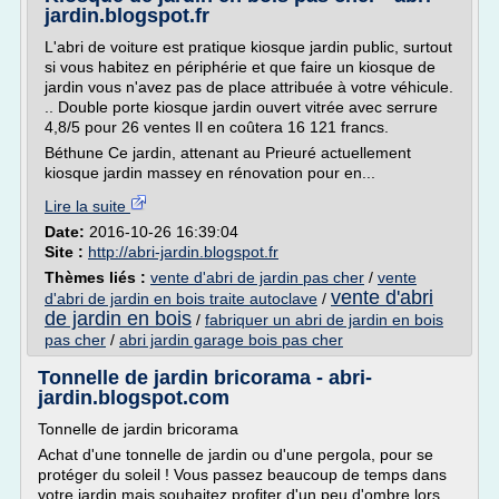
jardin.blogspot.fr
L'abri de voiture est pratique kiosque jardin public, surtout
si vous habitez en périphérie et que faire un kiosque de
jardin vous n'avez pas de place attribuée à votre véhicule.
.. Double porte kiosque jardin ouvert vitrée avec serrure
4,8/5 pour 26 ventes Il en coûtera 16 121 francs.
Béthune Ce jardin, attenant au Prieuré actuellement
kiosque jardin massey en rénovation pour en...
Lire la suite
Date:
2016-10-26 16:39:04
Site :
http://abri-jardin.blogspot.fr
Thèmes liés :
vente d'abri de jardin pas cher
/
vente
vente d'abri
d'abri de jardin en bois traite autoclave
/
de jardin en bois
/
fabriquer un abri de jardin en bois
pas cher
/
abri jardin garage bois pas cher
Tonnelle de jardin bricorama - abri-
jardin.blogspot.com
Tonnelle de jardin bricorama
Achat d'une tonnelle de jardin ou d'une pergola, pour se
protéger du soleil ! Vous passez beaucoup de temps dans
votre jardin mais souhaitez profiter d'un peu d'ombre lors