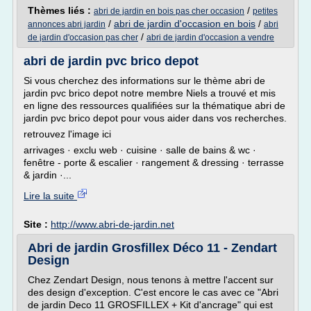
Thèmes liés :
/
abri de jardin en bois pas cher occasion
petites
/
abri de jardin d'occasion en bois
/
annonces abri jardin
abri
/
de jardin d'occasion pas cher
abri de jardin d'occasion a vendre
abri de jardin pvc brico depot
Si vous cherchez des informations sur le thème abri de
jardin pvc brico depot notre membre Niels a trouvé et mis
en ligne des ressources qualifiées sur la thématique abri de
jardin pvc brico depot pour vous aider dans vos recherches.
retrouvez l'image ici
arrivages · exclu web · cuisine · salle de bains & wc ·
fenêtre - porte & escalier · rangement & dressing · terrasse
& jardin ·...
Lire la suite
Site :
http://www.abri-de-jardin.net
Abri de jardin Grosfillex Déco 11 - Zendart
Design
Chez Zendart Design, nous tenons à mettre l'accent sur
des design d'exception. C'est encore le cas avec ce "Abri
de jardin Deco 11 GROSFILLEX + Kit d'ancrage" qui est