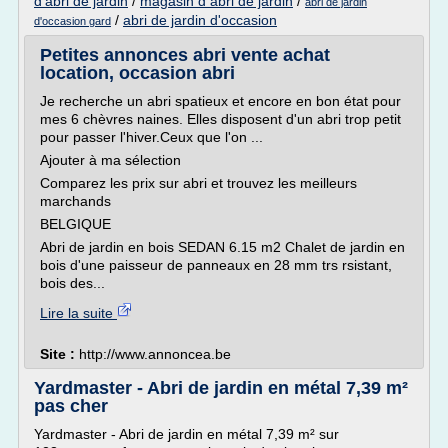
d'abri de jardin
/
magasin d abri de jardin
/
abri de jardin
/
abri de jardin d'occasion
d'occasion gard
Petites annonces abri vente achat
location, occasion abri
Je recherche un abri spatieux et encore en bon état pour
mes 6 chèvres naines. Elles disposent d'un abri trop petit
pour passer l'hiver.Ceux que l'on ...
Ajouter à ma sélection
Comparez les prix sur abri et trouvez les meilleurs
marchands
BELGIQUE
Abri de jardin en bois SEDAN 6.15 m2 Chalet de jardin en
bois d'une paisseur de panneaux en 28 mm trs rsistant,
bois des...
Lire la suite
Site :
http://www.annoncea.be
Yardmaster - Abri de jardin en métal 7,39 m²
pas cher
Yardmaster - Abri de jardin en métal 7,39 m² sur