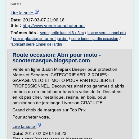
serre...
Lire la suite
Date:
2017-03-07 21:06:18
Site :
http://www.vendreouacheter.net
Thèmes liés :
/
serre jardin tunnel 6 x 3 m
bache serre tunnel prix
/
serre plastique tunnel jardin
/
/
serre tunnel jardin occasion
fabricant serre tunnel de jardin
Route occasion: Abri pour moto -
scootercasque.blogspot.com
Vente en ligne d.abri Minipark Beeper pour protection
Motos et Scooters. CATEGORIE ABRI 2 ROUES :
GARAGE VELO ET MOTO POUR PARTICULIER ET
PROFESSIONNEL. Decouvrez ainsi nos gammes d.abris
en bois ou en metal pour tous les velos de la. Des abris
en kit pas cher, metallique, resine, en bois, pour
passionnes de jardinage Livraison GRATUITE.
Grand choix de marques sur Top Prix
Pour acheter votre...
Lire la suite
Date:
2017-02-09 04:58:23