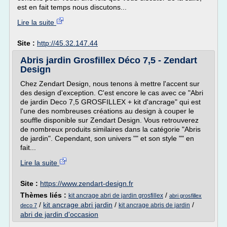
est en fait temps nous discutons...
Lire la suite
Site :
http://45.32.147.44
Abris jardin Grosfillex Déco 7,5 - Zendart
Design
Chez Zendart Design, nous tenons à mettre l'accent sur
des design d'exception. C'est encore le cas avec ce "Abri
de jardin Deco 7,5 GROSFILLEX + kit d'ancrage" qui est
l'une des nombreuses créations au design à couper le
souffle disponible sur Zendart Design. Vous retrouverez
de nombreux produits similaires dans la catégorie "Abris
de jardin". Cependant, son univers "" et son style "" en
fait...
Lire la suite
Site :
https://www.zendart-design.fr
Thèmes liés :
/
kit ancrage abri de jardin grosfillex
abri grosfillex
/
kit ancrage abri jardin
/
/
kit ancrage abris de jardin
deco 7
abri de jardin d'occasion