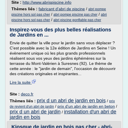
Site :
http://www.abrispiscine.info
Thèmes liés :
fabricant d'abri de piscine
/
abri pompe
/
/
piscine hors sol pas cher
abri pompe piscine pas cher
abri
/
piscine hors sol pas cher
abri piscine gonflable pas cher
Inspirez-vous des plus belles réalisations
de Jardins en ...
Envie de quitter la ville pour le jardin sans vous déplacer ?
C'est possible avec la 12e édition de Jardins en Seine ! Un
évènement unique où les plus grands professionnels
réalisent sous vos yeux des jardins éphémères sur la
terrasse du Mont-Valérien à Suresnes (92). Le thème de
cette année : le "jardin de demain", l'occasion de découvrir
des créations originales et inspirantes...
Lire la suite
Site :
deco.fr
prix d un abri de jardin en bois
Thèmes liés :
/
prix
/
prix d'un abri de jardin en beton
/
de revient d'un abri de jardin
prix d un abri de jardin
installation d'un abri de
/
jardin en bois
Kiosque de jardin en bois pas cher - abri-