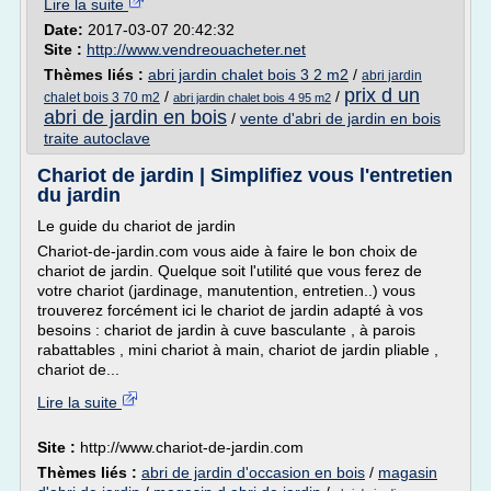
Lire la suite
Date:
2017-03-07 20:42:32
Site :
http://www.vendreouacheter.net
Thèmes liés :
abri jardin chalet bois 3 2 m2
/
abri jardin
prix d un
/
/
chalet bois 3 70 m2
abri jardin chalet bois 4 95 m2
abri de jardin en bois
/
vente d'abri de jardin en bois
traite autoclave
Chariot de jardin | Simplifiez vous l'entretien
du jardin
Le guide du chariot de jardin
Chariot-de-jardin.com vous aide à faire le bon choix de
chariot de jardin. Quelque soit l'utilité que vous ferez de
votre chariot (jardinage, manutention, entretien..) vous
trouverez forcément ici le chariot de jardin adapté à vos
besoins : chariot de jardin à cuve basculante , à parois
rabattables , mini chariot à main, chariot de jardin pliable ,
chariot de...
Lire la suite
Site :
http://www.chariot-de-jardin.com
Thèmes liés :
abri de jardin d'occasion en bois
/
magasin