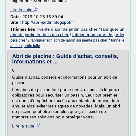
mignonne ! Si vous souhaitez...
Lire la suite
Date:
2016-10-26 16:39:04
Site :
http://abri-jardin.blogspot.fr
Thèmes liés :
vente d'abri de jardin pas cher
/
fabriquer un
abri de jardin en bois pas cher
/
fabriquer son abri de jardin
pas cher
/
/
fabriquer son abri de jardin soi meme pas cher
tonnelle
abri de jardin toile
Abri de piscine : Guide d'achat, conseils,
informations et ...
0
Guide d'achat, conseils et informations pour un abri de
piscine
Les abris de piscine font partie des 4 dispositifs légaux et
obligatoires pour sécuriser un bassin. Leur but premier
est donc d'empêcher l'accès aux enfants de moins de 5
ans, et ainsi éviter les risques de noyades. Mais, un abri
de piscine peut être bien plus que ça. Il existe de
nombreuses solutions pour protéger votre...
Lire la suite