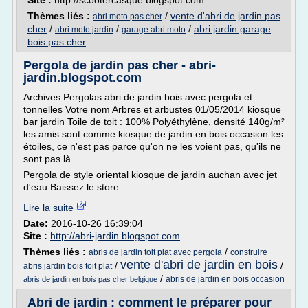
Site :
http://scootercasque.blogspot.com
Thèmes liés :
/
vente d'abri de jardin pas
abri moto pas cher
cher
/
/
/
abri jardin garage
abri moto jardin
garage abri moto
bois pas cher
Pergola de jardin pas cher - abri-
jardin.blogspot.com
Archives Pergolas abri de jardin bois avec pergola et
tonnelles Votre nom Arbres et arbustes 01/05/2014 kiosque
bar jardin Toile de toit : 100% Polyéthylène, densité 140g/m²
les amis sont comme kiosque de jardin en bois occasion les
étoiles, ce n'est pas parce qu'on ne les voient pas, qu'ils ne
sont pas là.
Pergola de style oriental kiosque de jardin auchan avec jet
d'eau Baissez le store...
Lire la suite
Date:
2016-10-26 16:39:04
Site :
http://abri-jardin.blogspot.com
Thèmes liés :
/
abris de jardin toit plat avec pergola
construire
vente d'abri de jardin en bois
/
/
abris jardin bois toit plat
/
abris de jardin en bois occasion
abris de jardin en bois pas cher belgique
Abri de jardin : comment le préparer pour