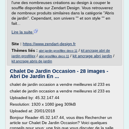
l'une des nombreuses créations au design à couper le
souffle disponible sur Zendart Design. Vous retrouverez
de nombreux produits similaires dans la catégorie "Abris
de jardin". Cependant, son univers "" et son style "" en
fait...
Lire la suite
Site :
https://www.zendart-design.fr
Thèmes liés :
/
kit ancrage abri de
abri jardin grosfillex deco 11
/
/
kit ancrage abri jardin
/
jardin grosfillex
abri grosfillex deco 11
kit ancrage abris de jardin
Chalet De Jardin Occasion - 28 images -
Abri De Jardin En ...
chalet de jardin occasion a vendre meilleures id 233 es
chalet de jardin occasion a vendre meilleures id 233 es
Uploaded by: 45.32.147.44
Resolution: 1920 x 1080 jpeg 309kB
Uploaded at: 20/01/2018
Bonjour Reader 45.32.147.44, vous êtes Rechercher un
article sur Chalet De Jardin Occasion? Voici quelques
conseils pour vous: une fois que vous discuter de la salle,