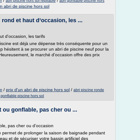
/
/
on
abri piscine hors sol repliable
abri gonflable piscine hors
un abri de piscine hors sol
rond et haut d’occasion, les ...
t d'occasion, les tarifs
piscine est déjà une dépense très conséquente pour un
hésitent à se procurer un abri de piscine neuf pour la
 Heureusement, le marché d'occasion offre des prix
/
prix d'un abri de piscine hors sol
/
on
abri piscine ronde
 gonflable piscine hors sol
t ou gonflable, pas cher ou ...
able, pas cher ou d'occasion
ine permet de prolonger la saison de baignade pendant
'eau et de sécuriser votre bassin artificiel des