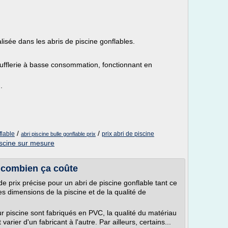
isée dans les abris de piscine gonflables.
oufflerie à basse consommation, fonctionnant en
.
/
/
flable
prix abri de piscine
abri piscine bulle gonflable prix
iscine sur mesure
: combien ça coûte
 de prix précise pour un abri de piscine gonflable tant ce
s dimensions de la piscine et de la qualité de
our piscine sont fabriqués en PVC, la qualité du matériau
rier d'un fabricant à l'autre. Par ailleurs, certains...