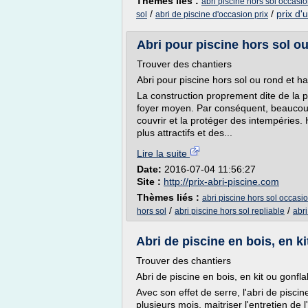
Thèmes liés :
abri piscine hors sol occasi
/
/
prix d'
sol
abri de piscine d'occasion prix
Abri pour piscine hors sol ou 
Trouver des chantiers
Abri pour piscine hors sol ou rond et hau
La construction proprement dite de la 
foyer moyen. Par conséquent, beaucoup 
couvrir et la protéger des intempéries.
plus attractifs et des...
Lire la suite
Date:
2016-07-04 11:56:27
Site :
http://prix-abri-piscine.com
Thèmes liés :
abri piscine hors sol occasi
/
/
hors sol
abri piscine hors sol repliable
abri
Abri de piscine en bois, en ki
Trouver des chantiers
Abri de piscine en bois, en kit ou gonfl
Avec son effet de serre, l'abri de pisc
plusieurs mois, maitriser l'entretien de l