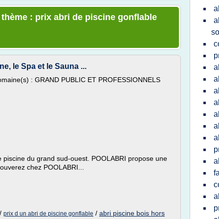
a
 thème : prix abri de piscine gonflable
a
so
c
p
e, le Spa et le Sauna ...
a
a
omaine(s) : GRAND PUBLIC ET PROFESSIONNELS
a
a
a
a
a
p
 de piscine du grand sud-ouest. POOLABRI propose une
a
trouverez chez POOLABRI...
f
c
a
p
/
/
abri piscine bois hors
prix d un abri de piscine gonflable