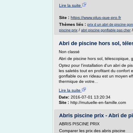
Lire la suite
Site :
https://www.plus-que-pro.fr
Thèmes liés :
prix d un abri de piscine gon
/
piscine prix
abri piscine gonflable pas cher
Abri de piscine hors sol, tél
Non classé
Abri de piscine hors sol, télescopique, 
Optez pour l'installation d'un abri de pi
les saletés tout en profitant du confort
gonflable ou en rideau est un moyen eff
thermique de votre...
Lire la suite
Date:
2016-07-01 13:20:34
Site :
http://mutuelle-en-famille.com
Abris piscine prix - Abri de p
ABRIS PISCINE PRIX
Comparer les prix des abris piscine