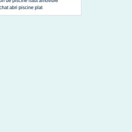
bri de piscine haut amovible
chat abri piscine plat