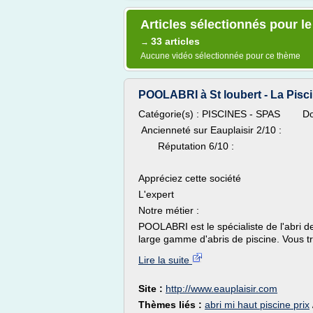
Articles sélectionnés pour le
33 articles
→
Aucune vidéo sélectionnée pour ce thème
POOLABRI à St loubert - La Piscin
Catégorie(s) : PISCINES - SPAS D
Ancienneté sur Eauplaisir 2/10 :
Réputation 6/10 :
Appréciez cette société
L'expert
Notre métier :
POOLABRI est le spécialiste de l'abri
large gamme d'abris de piscine. Vous 
Lire la suite
Site :
http://www.eauplaisir.com
Thèmes liés :
abri mi haut piscine prix