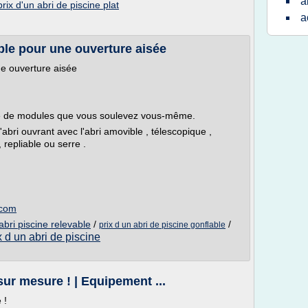
a
prix d'un abri de piscine plat
a
vable pour une ouverture aisée
une ouverture aisée
osé de modules que vous soulevez vous-même.
'abri ouvrant avec l'abri amovible , télescopique ,
, repliable ou serre .
.com
abri piscine relevable
/
/
prix d un abri de piscine gonflable
x d un abri de piscine
sur mesure ! | Equipement ...
 !