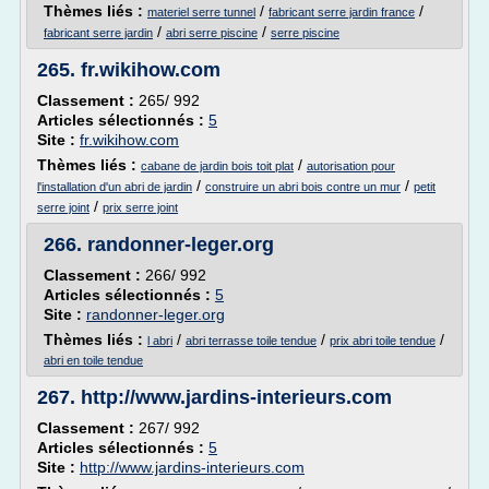
Thèmes liés :
/
/
materiel serre tunnel
fabricant serre jardin france
/
/
fabricant serre jardin
abri serre piscine
serre piscine
265.
fr.wikihow.com
Classement :
265/ 992
Articles sélectionnés :
5
Site :
fr.wikihow.com
Thèmes liés :
/
cabane de jardin bois toit plat
autorisation pour
/
/
l'installation d'un abri de jardin
construire un abri bois contre un mur
petit
/
serre joint
prix serre joint
266.
randonner-leger.org
Classement :
266/ 992
Articles sélectionnés :
5
Site :
randonner-leger.org
Thèmes liés :
/
/
/
l abri
abri terrasse toile tendue
prix abri toile tendue
abri en toile tendue
267.
http://www.jardins-interieurs.com
Classement :
267/ 992
Articles sélectionnés :
5
Site :
http://www.jardins-interieurs.com