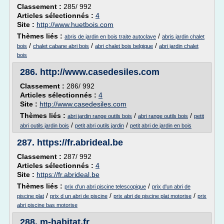
Classement :
285/ 992
Articles sélectionnés :
4
Site :
http://www.huetbois.com
Thèmes liés :
/
abris de jardin en bois traite autoclave
abris jardin chalet
/
/
/
bois
chalet cabane abri bois
abri chalet bois belgique
abri jardin chalet
bois
286.
http://www.casedesiles.com
Classement :
286/ 992
Articles sélectionnés :
4
Site :
http://www.casedesiles.com
Thèmes liés :
/
/
abri jardin range outils bois
abri range outils bois
petit
/
/
abri outils jardin bois
petit abri outils jardin
petit abri de jardin en bois
287.
https://fr.abrideal.be
Classement :
287/ 992
Articles sélectionnés :
4
Site :
https://fr.abrideal.be
Thèmes liés :
/
prix d'un abri piscine telescopique
prix d'un abri de
/
/
/
piscine plat
prix d un abri de piscine
prix abri de piscine plat motorise
prix
abri piscine bas motorise
288.
m-habitat.fr