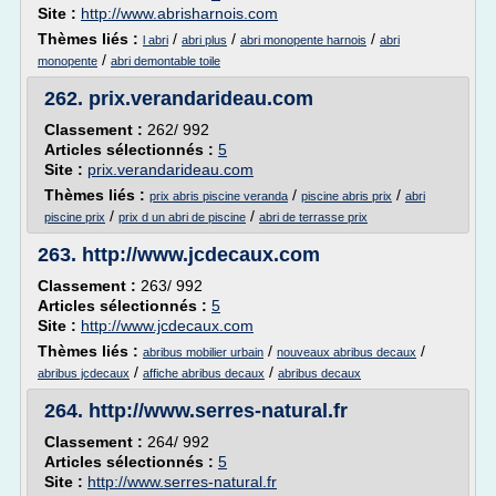
Site :
http://www.abrisharnois.com
Thèmes liés :
/
/
/
l abri
abri plus
abri monopente harnois
abri
/
monopente
abri demontable toile
262.
prix.verandarideau.com
Classement :
262/ 992
Articles sélectionnés :
5
Site :
prix.verandarideau.com
Thèmes liés :
/
/
prix abris piscine veranda
piscine abris prix
abri
/
/
piscine prix
prix d un abri de piscine
abri de terrasse prix
263.
http://www.jcdecaux.com
Classement :
263/ 992
Articles sélectionnés :
5
Site :
http://www.jcdecaux.com
Thèmes liés :
/
/
abribus mobilier urbain
nouveaux abribus decaux
/
/
abribus jcdecaux
affiche abribus decaux
abribus decaux
264.
http://www.serres-natural.fr
Classement :
264/ 992
Articles sélectionnés :
5
Site :
http://www.serres-natural.fr