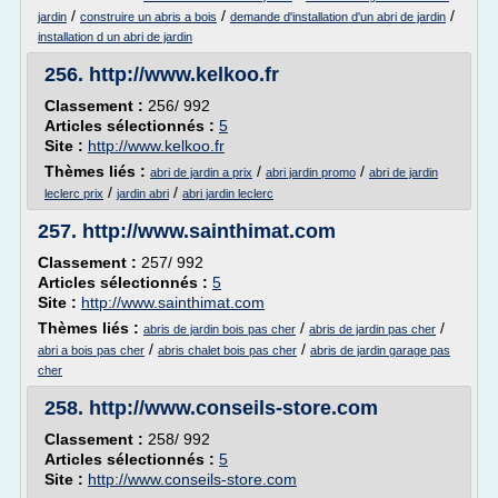
/
/
/
jardin
construire un abris a bois
demande d'installation d'un abri de jardin
installation d un abri de jardin
256.
http://www.kelkoo.fr
Classement :
256/ 992
Articles sélectionnés :
5
Site :
http://www.kelkoo.fr
Thèmes liés :
/
/
abri de jardin a prix
abri jardin promo
abri de jardin
/
/
leclerc prix
jardin abri
abri jardin leclerc
257.
http://www.sainthimat.com
Classement :
257/ 992
Articles sélectionnés :
5
Site :
http://www.sainthimat.com
Thèmes liés :
/
/
abris de jardin bois pas cher
abris de jardin pas cher
/
/
abri a bois pas cher
abris chalet bois pas cher
abris de jardin garage pas
cher
258.
http://www.conseils-store.com
Classement :
258/ 992
Articles sélectionnés :
5
Site :
http://www.conseils-store.com