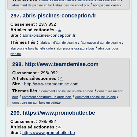
/
/
abris haut de piscine en kit
abris piscine en kit prix
abri piscine klasik c
297.
abris-piscines-conception.fr
Classement :
297/ 992
Articles sélectionnés :
4
Site :
abris-piscines-conception.fr
Thèmes liés :
/
/
fabricant d'abri de piscine
fabrication d abri de piscine
/
/
abri piscine bois lamelle colle
abri piscine ossature bois
abri bois pour
piscine
298.
http://www.teamdemise.com
Classement :
298/ 992
Articles sélectionnés :
4
Site :
http://www.teamdemise.com
Thèmes liés :
/
comment construire un abri en bois
construire un abri
/
/
/
bois
comment construire un abris bois
comment construire un abri
construire un abri bois en palette
299.
https://www.promobutler.be
Classement :
299/ 992
Articles sélectionnés :
4
Site :
https://www.promobutler.be