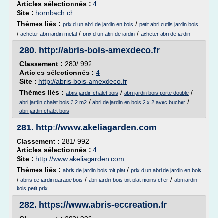
Articles sélectionnés :
4
Site :
hornbach.ch
Thèmes liés :
/
prix d un abri de jardin en bois
petit abri outils jardin bois
/
/
/
acheter abri jardin metal
prix d un abri de jardin
acheter abri de jardin
280.
http://abris-bois-amexdeco.fr
Classement :
280/ 992
Articles sélectionnés :
4
Site :
http://abris-bois-amexdeco.fr
Thèmes liés :
/
/
abris jardin chalet bois
abri jardin bois porte double
/
/
abri jardin chalet bois 3 2 m2
abri de jardin en bois 2 x 2 avec bucher
abri jardin chalet bois
281.
http://www.akeliagarden.com
Classement :
281/ 992
Articles sélectionnés :
4
Site :
http://www.akeliagarden.com
Thèmes liés :
/
abris de jardin bois toit plat
prix d un abri de jardin en bois
/
/
/
abris de jardin garage bois
abri jardin bois toit plat moins cher
abri jardin
bois petit prix
282.
https://www.abris-eccreation.fr