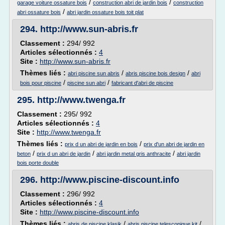
/
/
garage voiture ossature bois
construction abri de jardin bois
construction
/
abri ossature bois
abri jardin ossature bois toit plat
294.
http://www.sun-abris.fr
Classement :
294/ 992
Articles sélectionnés :
4
Site :
http://www.sun-abris.fr
Thèmes liés :
/
/
abri piscine sun abris
abris piscine bois design
abri
/
/
bois pour piscine
piscine sun abri
fabricant d'abri de piscine
295.
http://www.twenga.fr
Classement :
295/ 992
Articles sélectionnés :
4
Site :
http://www.twenga.fr
Thèmes liés :
/
prix d un abri de jardin en bois
prix d'un abri de jardin en
/
/
/
beton
prix d un abri de jardin
abri jardin metal gris anthracite
abri jardin
bois porte double
296.
http://www.piscine-discount.info
Classement :
296/ 992
Articles sélectionnés :
4
Site :
http://www.piscine-discount.info
Thèmes liés :
/
/
abris de piscine klasik
abris piscine telescopique kit