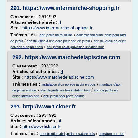
291.
https://www.intermarche-shopping.fr
Classement :
291/ 992
Articles sélectionnés :
4
Site :
https://www.intermarche-shopping.fr
Thèmes liés :
/
abri jardin metal dallas
construction d'une dalle pour abri
/
/
de jardin
construction d une dalle pour abri de jardin
abri de jardin en acier
/
galvanise aspect bois
abri jardin acier galvanise imitation bois
292.
https://www.marchedelapiscine.com
Classement :
292/ 992
Articles sélectionnés :
4
Site :
https://www.marchedelapiscine.com
Thèmes liés :
/
installation d'un abri de jardin en bois
montage d'abri
/
/
de jardin en bois
abri de jardin en tole imitation bois
abri de jardin en
/
acier imitation bois
abri jardin bois porte double
293.
http://www.tickner.fr
Classement :
293/ 992
Articles sélectionnés :
4
Site :
http://www.tickner.fr
Thèmes liés :
/
construction abri jardin ossature bois
constructeur abri