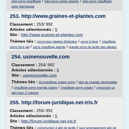
/
/
mini serre chauffante
mini serre semis potager
mini serre chauffante
avec thermostat
253.
http://www.graines-et-plantes.com
Classement :
253/ 992
Articles sélectionnés :
5
Site :
http://www.graines-et-plantes.com
Thèmes liés :
/
/
serre pour plantes d'interieur
serre d hiver
chauffage
/
/
serre hors gel
serre chauffage petrole
grande serre du jardin des plantes
254.
usinenouvelle.com
Classement :
254/ 992
Articles sélectionnés :
5
Site :
usinenouvelle.com
Thèmes liés :
/
kit chauffage solaire serre
abri de chantier demontable
/
/
/
chauffage serre energie solaire
chauffage serre solaire
construire un
abri pour 2 voitures
255.
http://forum-juridique.net-iris.fr
Classement :
255/ 992
Articles sélectionnés :
5
Site :
http://forum-juridique.net-iris.fr
Thèmes liés :
/
construction d abri de jardin
taxe amenagement abri de