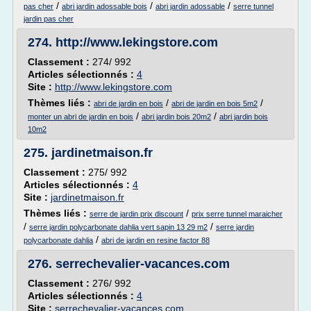
/
/
/
pas cher
abri jardin adossable bois
abri jardin adossable
serre tunnel
jardin pas cher
274.
http://www.lekingstore.com
Classement :
274/ 992
Articles sélectionnés :
4
Site :
http://www.lekingstore.com
Thèmes liés :
/
/
abri de jardin en bois
abri de jardin en bois 5m2
/
/
monter un abri de jardin en bois
abri jardin bois 20m2
abri jardin bois
10m2
275.
jardinetmaison.fr
Classement :
275/ 992
Articles sélectionnés :
4
Site :
jardinetmaison.fr
Thèmes liés :
/
serre de jardin prix discount
prix serre tunnel maraicher
/
/
serre jardin polycarbonate dahlia vert sapin 13 29 m2
serre jardin
/
polycarbonate dahlia
abri de jardin en resine factor 88
276.
serrechevalier-vacances.com
Classement :
276/ 992
Articles sélectionnés :
4
Site :
serrechevalier-vacances.com