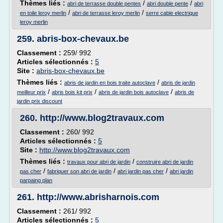
Thèmes liés :
/
/
abri de terrasse double pentes
abri double pente
abri
/
/
en toile leroy merlin
abri de terrasse leroy merlin
serre cable electrique
leroy merlin
259.
abris-box-chevaux.be
Classement :
259/ 992
Articles sélectionnés :
5
Site :
abris-box-chevaux.be
Thèmes liés :
/
abris de jardin en bois traite autoclave
abris de jardin
/
/
/
meilleur prix
abris bois kit prix
abris de jardin bois autoclave
abris de
jardin prix discount
260.
http://www.blog2travaux.com
Classement :
260/ 992
Articles sélectionnés :
5
Site :
http://www.blog2travaux.com
Thèmes liés :
/
travaux pour abri de jardin
construire abri de jardin
/
/
/
pas cher
fabriquer son abri de jardin
abri jardin pas cher
abri jardin
parpaing plan
261.
http://www.abrisharnois.com
Classement :
261/ 992
Articles sélectionnés :
5