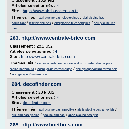
Classement :
282/ 992
Articles sélectionnés :
4
Site :
https://www.abris-eccreation.fr
Thèmes liés :
/
abri piscine bas telescopique
abri piscine bas
/
/
/
coulissant
piscine abri bas
abri piscine telescopiques
abri piscine fixe
haut
283.
http://www.centrale-brico.com
Classement :
283/ 992
Articles sélectionnés :
4
Site :
http://www.centrale-brico.com
Thèmes liés :
/
serre de jardin verre trempe 4mm
keter abri de jardin
/
/
resine horizon 73
serre jardin verre trempe
abri garage voiture ferme bois
/
abri garage 2 voiture bois
284.
decofinder.com
Classement :
284/ 992
Articles sélectionnés :
4
Site :
decofinder.com
Thèmes liés :
/
/
abri piscine bas amovible
abris piscine bas amovible
/
/
prix abri bas piscine
piscine abri bas
abris piscine bas prix
285.
http://www.huetbois.com