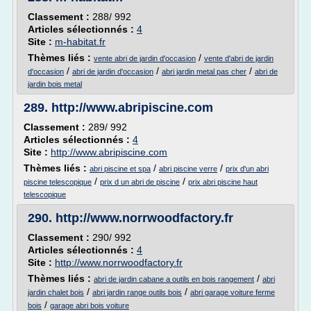
Classement :
288/ 992
Articles sélectionnés :
4
Site :
m-habitat.fr
Thèmes liés :
/
vente abri de jardin d'occasion
vente d'abri de jardin
/
/
/
d'occasion
abri de jardin d'occasion
abri jardin metal pas cher
abri de
jardin bois metal
289.
http://www.abripiscine.com
Classement :
289/ 992
Articles sélectionnés :
4
Site :
http://www.abripiscine.com
Thèmes liés :
/
/
abri piscine et spa
abri piscine verre
prix d'un abri
/
/
piscine telescopique
prix d un abri de piscine
prix abri piscine haut
telescopique
290.
http://www.norrwoodfactory.fr
Classement :
290/ 992
Articles sélectionnés :
4
Site :
http://www.norrwoodfactory.fr
Thèmes liés :
/
abri de jardin cabane a outils en bois rangement
abri
/
/
jardin chalet bois
abri jardin range outils bois
abri garage voiture ferme
/
bois
garage abri bois voiture