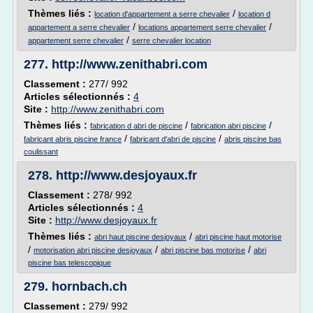
Thèmes liés :
/
location d'appartement a serre chevalier
location d
/
/
appartement a serre chevalier
locations appartement serre chevalier
/
appartement serre chevalier
serre chevalier location
277.
http://www.zenithabri.com
Classement :
277/ 992
Articles sélectionnés :
4
Site :
http://www.zenithabri.com
Thèmes liés :
/
/
fabrication d abri de piscine
fabrication abri piscine
/
/
fabricant abris piscine france
fabricant d'abri de piscine
abris piscine bas
coulissant
278.
http://www.desjoyaux.fr
Classement :
278/ 992
Articles sélectionnés :
4
Site :
http://www.desjoyaux.fr
Thèmes liés :
/
abri haut piscine desjoyaux
abri piscine haut motorise
/
/
/
motorisation abri piscine desjoyaux
abri piscine bas motorise
abri
piscine bas telescopique
279.
hornbach.ch
Classement :
279/ 992