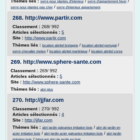
Thèmes liés :
/
/
serre pour plantes d'interieur
serre d'appartement hiver
/
serre pour plantes pas cher
serre d'interieur appartement
268.
http://www.partir.com
Classement :
268/ 992
Articles sélectionnés :
5
Site :
http://www.partir.com
Thèmes liés :
/
/
location abritel bretagne
location abritel portugal
/
/
serre chevalier meteo
location abritel martinique
location abritel corse
269.
http://www.sphere-sante.com
Classement :
269/ 992
Articles sélectionnés :
5
Site :
http://www.sphere-sante.com
Thèmes liés :
abri plus
270.
http://jjfar.com
Classement :
270/ 992
Articles sélectionnés :
4
Site :
http://jjfar.com
Thèmes liés :
/
abri jardin galvanise imitation bois
abri de jardin en
/
/
acier imitation bois
abri jardin acier galvanise imitation bois
abri jardin
/
imitation bois
fabricant abri de jardin en bois