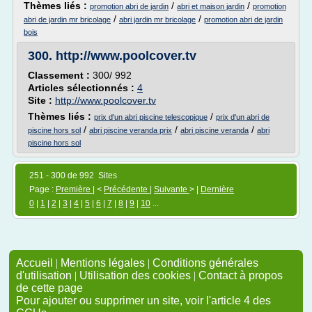
Thèmes liés :
/
/
promotion abri de jardin
abri et maison jardin
promotion
/
/
abri de jardin mr bricolage
abri jardin mr bricolage
promotion abri de jardin
bois
300.
http://www.poolcover.tv
Classement :
300/ 992
Articles sélectionnés :
4
Site :
http://www.poolcover.tv
Thèmes liés :
/
prix d'un abri piscine telescopique
prix d'un abri de
/
/
/
piscine hors sol
abri piscine veranda prix
abri piscine veranda
abri
piscine hors sol
251 - 300 de 992 Sites
Page :
Première
| <
Précédente
|
Suivante
> |
Dernière
0
|
1
|
2
|
3
|
4
|
5
|
6
|
7
|
8
|
9
|
10
...
Accueil
|
Mentions légales
|
Conditions générales
d'utilisation
|
Utilisation des cookies
|
Contact à propos
de cette page
Pour ajouter ou supprimer un site, voir l'article 4 des